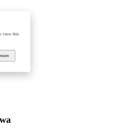
o view this
ersion
awa