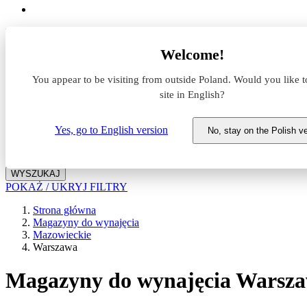
Lokalizacja
Welcome!
Powierzchnia
You appear to be visiting from outside Poland. Would you like t
site in English?
Typ transakcji
Wynajem
Sprzedaż
Yes, go to English version
No, stay on the Polish v
Nazwa magazynu
WYSZUKAJ
POKAŻ / UKRYJ FILTRY
Strona główna
Magazyny do wynajęcia
Mazowieckie
Warszawa
Magazyny do wynajęcia Warsz