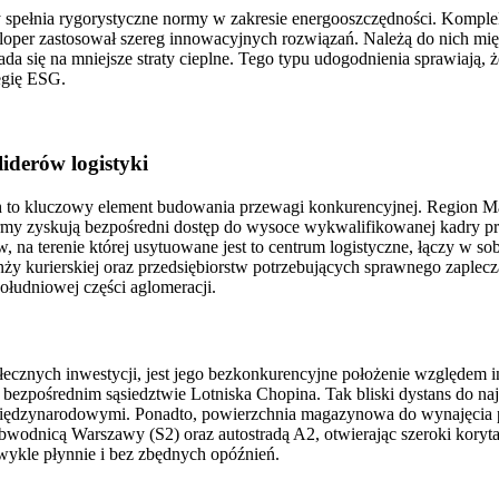
y spełnia rygorystyczne normy w zakresie energooszczędności. Komplek
oper zastosował szereg innowacyjnych rozwiązań. Należą do nich mię
ada się na mniejsze straty cieplne. Tego typu udogodnienia sprawiają
egię ESG.
iderów logistyki
to kluczowy element budowania przewagi konkurencyjnej. Region Maz
irmy zyskują bezpośredni dostęp do wysoce wykwalifikowanej kadry 
 na terenie której usytuowane jest to centrum logistyczne, łączy w so
ży kurierskiej oraz przedsiębiorstw potrzebujących sprawnego zaplecza
ołudniowej części aglomeracji.
łecznych inwestycji, jest jego bezkonkurencyjne położenie względem 
ezpośrednim sąsiedztwie Lotniska Chopina. Tak bliski dystans do najwi
międzynarodowymi. Ponadto, powierzchnia magazynowa do wynajęcia p
bwodnicą Warszawy (S2) oraz autostradą A2, otwierając szeroki koryt
zwykle płynnie i bez zbędnych opóźnień.