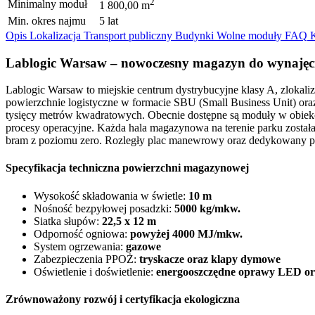
2
Minimalny moduł
1 800,00 m
Min. okres najmu
5 lat
Opis
Lokalizacja
Transport publiczny
Budynki
Wolne moduły
FAQ
Lablogic Warsaw – nowoczesny magazyn do wynajęci
Lablogic Warsaw to miejskie centrum dystrybucyjne klasy A, zloka
powierzchnie logistyczne w formacie SBU (Small Business Unit) ora
tysięcy metrów kwadratowych. Obecnie dostępne są moduły w obiekc
procesy operacyjne. Każda hala magazynowa na terenie parku zosta
bram z poziomu zero. Rozległy plac manewrowy oraz dedykowany pa
Specyfikacja techniczna powierzchni magazynowej
Wysokość składowania w świetle:
10 m
Nośność bezpyłowej posadzki:
5000 kg/mkw.
Siatka słupów:
22,5 x 12 m
Odporność ogniowa:
powyżej 4000 MJ/mkw.
System ogrzewania:
gazowe
Zabezpieczenia PPOŻ:
tryskacze oraz klapy dymowe
Oświetlenie i doświetlenie:
energooszczędne oprawy LED ora
Zrównoważony rozwój i certyfikacja ekologiczna