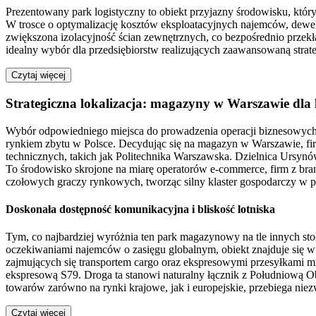
Prezentowany park logistyczny to obiekt przyjazny środowisku, któr
W trosce o optymalizację kosztów eksploatacyjnych najemców, dewel
zwiększona izolacyjność ścian zewnętrznych, co bezpośrednio przekł
idealny wybór dla przedsiębiorstw realizujących zaawansowaną strat
Czytaj więcej
Strategiczna lokalizacja: magazyny w Warszawie dla l
Wybór odpowiedniego miejsca do prowadzenia operacji biznesowych 
rynkiem zbytu w Polsce. Decydując się na magazyn w Warszawie, f
technicznych, takich jak Politechnika Warszawska. Dzielnica Ursynów,
To środowisko skrojone na miarę operatorów e-commerce, firm z bran
czołowych graczy rynkowych, tworząc silny klaster gospodarczy w p
Doskonała dostępność komunikacyjna i bliskość lotniska
Tym, co najbardziej wyróżnia ten park magazynowy na tle innych sto
oczekiwaniami najemców o zasięgu globalnym, obiekt znajduje się w b
zajmujących się transportem cargo oraz ekspresowymi przesyłkami 
ekspresową S79. Droga ta stanowi naturalny łącznik z Południową O
towarów zarówno na rynki krajowe, jak i europejskie, przebiega nie
Czytaj więcej