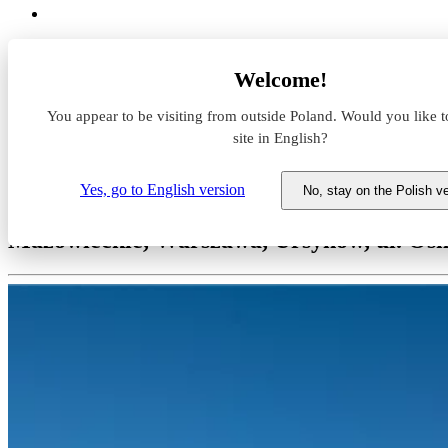
Magazyny do wynajęcia
Welcome!
Mazowieckie
Warszawa
You appear to be visiting from outside Poland. Would you like t
Ursynów
Lablogic Warsaw
site in English?
Magazyn do wynajęcia Lablogi
Yes, go to English version
No, stay on the Polish v
Mazowieckie, Warszawa, Ursynów, ul. Os