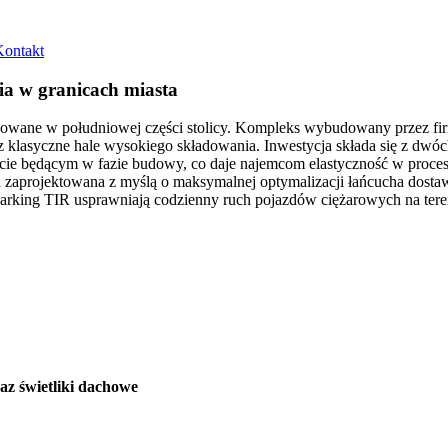
Kontakt
a w granicach miasta
lizowane w południowej części stolicy. Kompleks wybudowany przez 
z klasyczne hale wysokiego składowania. Inwestycja składa się z dw
ie będącym w fazie budowy, co daje najemcom elastyczność w procesi
ła zaprojektowana z myślą o maksymalnej optymalizacji łańcucha dos
rking TIR usprawniają codzienny ruch pojazdów ciężarowych na tere
z świetliki dachowe