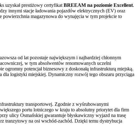
s uzyskał prestiżowy certyfikat
BREEAM na poziomie Excellent
.
dzy innymi stacje ładowania pojazdów elektrycznych (EV) oraz
, że powierzchnia magazynowa do wynajęcia w tym projekcie to
owsza od lat pozostaje największym i najbardziej chłonnym
pracowniczej, w tym absolwentów renomowanych uczelni
bie ogromny potencjał biznesowy z doskonałą infrastrukturą miejską.
 dla logistyki miejskiej. Dynamiczny rozwój tego obszaru przyciąga
infrastruktury transportowej. Zgodnie z wyśrubowanymi
ększego portu lotniczego w kraju to absolutny priorytet dla firm
rzy ulicy Osmańskiej gwarantuje błyskawiczny wyjazd na trasę
arz tranzytowy na osi wschód-zachód. Dzięki temu dystrybucja