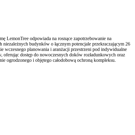
firmę LemonTree odpowiada na rosnące zapotrzebowanie na
óch niezależnych budynków o łącznym potencjale przekraczającym 26
e wczesnego planowania i aranżacji przestrzeni pod indywidualne
taw, oferując dostęp do nowoczesnych doków rozładunkowych oraz
nie ogrodzonego i objętego całodobową ochroną kompleksu.