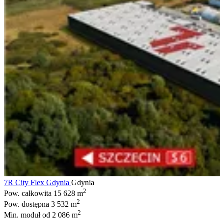
7R City Flex Gdynia
Gdynia
2
Pow. całkowita
15 628 m
2
Pow. dostępna
3 532 m
2
Min. moduł
od 2 086 m