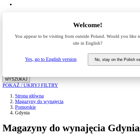
Lokalizacja
Welcome!
Powierzchnia
You appear to be visiting from outside Poland. Would you like t
site in English?
Typ transakcji
Wynajem
Sprzedaż
Yes, go to English version
No, stay on the Polish v
Nazwa magazynu
WYSZUKAJ
POKAŻ / UKRYJ FILTRY
Strona główna
Magazyny do wynajęcia
Pomorskie
Gdynia
Magazyny do wynajęcia Gdynia