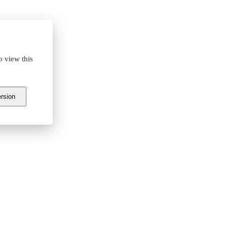
o view this
ersion