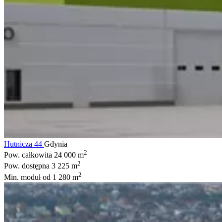
Hutnicza 44
Gdynia
2
Pow. całkowita
24 000 m
2
Pow. dostępna
3 225 m
2
Min. moduł
od 1 280 m