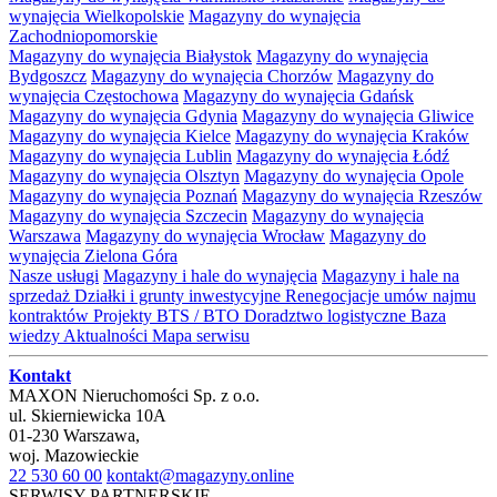
wynajęcia Wielkopolskie
Magazyny do wynajęcia
Zachodniopomorskie
Magazyny do wynajęcia Białystok
Magazyny do wynajęcia
Bydgoszcz
Magazyny do wynajęcia Chorzów
Magazyny do
wynajęcia Częstochowa
Magazyny do wynajęcia Gdańsk
Magazyny do wynajęcia Gdynia
Magazyny do wynajęcia Gliwice
Magazyny do wynajęcia Kielce
Magazyny do wynajęcia Kraków
Magazyny do wynajęcia Lublin
Magazyny do wynajęcia Łódź
Magazyny do wynajęcia Olsztyn
Magazyny do wynajęcia Opole
Magazyny do wynajęcia Poznań
Magazyny do wynajęcia Rzeszów
Magazyny do wynajęcia Szczecin
Magazyny do wynajęcia
Warszawa
Magazyny do wynajęcia Wrocław
Magazyny do
wynajęcia Zielona Góra
Nasze usługi
Magazyny i hale do wynajęcia
Magazyny i hale na
sprzedaż
Działki i grunty inwestycyjne
Renegocjacje umów najmu
kontraktów
Projekty BTS / BTO
Doradztwo logistyczne
Baza
wiedzy
Aktualności
Mapa serwisu
Kontakt
MAXON Nieruchomości Sp. z o.o.
ul.
Skierniewicka 10A
01-230
Warszawa
,
woj.
Mazowieckie
22 530 60 00
kontakt@magazyny.online
SERWISY PARTNERSKIE