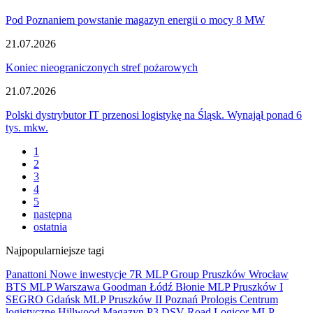
Pod Poznaniem powstanie magazyn energii o mocy 8 MW
21.07.2026
Koniec nieograniczonych stref pożarowych
21.07.2026
Polski dystrybutor IT przenosi logistykę na Śląsk. Wynajął ponad 6
tys. mkw.
1
2
3
4
5
następna
ostatnia
Najpopularniejsze tagi
Panattoni
Nowe inwestycje
7R
MLP Group
Pruszków
Wrocław
BTS
MLP
Warszawa
Goodman
Łódź
Błonie
MLP Pruszków I
SEGRO
Gdańsk
MLP Pruszków II
Poznań
Prologis
Centrum
logistyczne
Hillwood
Magazyn
P3
DSV Road
Logicor
MLP