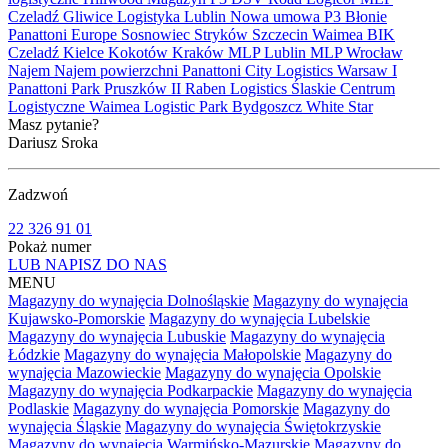
Czeladź
Gliwice
Logistyka
Lublin
Nowa umowa
P3 Błonie
Panattoni Europe
Sosnowiec
Stryków
Szczecin
Waimea
BIK
Czeladź
Kielce
Kokotów
Kraków
MLP Lublin
MLP Wrocław
Najem
Najem powierzchni
Panattoni City Logistics Warsaw I
Panattoni Park Pruszków II
Raben Logistics
Ślaskie Centrum
Logistyczne
Waimea Logistic Park Bydgoszcz
White Star
Masz pytanie?
Dariusz Sroka
Zadzwoń
22 326 91 01
Pokaż numer
LUB NAPISZ DO NAS
MENU
Magazyny do wynajęcia Dolnośląskie
Magazyny do wynajęcia
Kujawsko-Pomorskie
Magazyny do wynajęcia Lubelskie
Magazyny do wynajęcia Lubuskie
Magazyny do wynajęcia
Łódzkie
Magazyny do wynajęcia Małopolskie
Magazyny do
wynajęcia Mazowieckie
Magazyny do wynajęcia Opolskie
Magazyny do wynajęcia Podkarpackie
Magazyny do wynajęcia
Podlaskie
Magazyny do wynajęcia Pomorskie
Magazyny do
wynajęcia Śląskie
Magazyny do wynajęcia Świętokrzyskie
Magazyny do wynajęcia Warmińsko-Mazurskie
Magazyny do