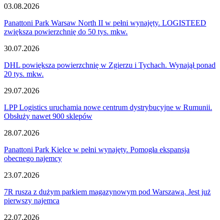
03.08.2026
Panattoni Park Warsaw North II w pełni wynajęty. LOGISTEED
zwiększa powierzchnię do 50 tys. mkw.
30.07.2026
DHL powiększa powierzchnię w Zgierzu i Tychach. Wynajął ponad
20 tys. mkw.
29.07.2026
LPP Logistics uruchamia nowe centrum dystrybucyjne w Rumunii.
Obsłuży nawet 900 sklepów
28.07.2026
Panattoni Park Kielce w pełni wynajęty. Pomogła ekspansja
obecnego najemcy
23.07.2026
7R rusza z dużym parkiem magazynowym pod Warszawą. Jest już
pierwszy najemca
22.07.2026