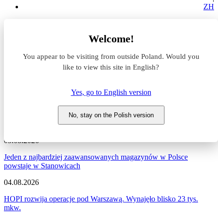
ZH
Aktualności z rynku magazynowego
Welcome!
Aktualności z rynku
You appear to be visiting from outside Poland. Would you
like to view this site in English?
magazynowego
Yes, go to English version
Zapraszamy do zapoznania się z najnowszymi informacjami
dotyczącymi sytuacji na rynku komercyjnym, nowymi projektami
deweloperskimi, a także wydarzeniami i zmianami na naszym
No, stay on the Polish version
portalu.
05.08.2026
Jeden z najbardziej zaawansowanych magazynów w Polsce
powstaje w Stanowicach
04.08.2026
HOPI rozwija operacje pod Warszawą. Wynajęło blisko 23 tys.
mkw.