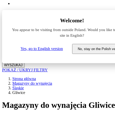
Lokalizacja
Welcome!
Powierzchnia
You appear to be visiting from outside Poland. Would you like t
site in English?
Typ transakcji
Wynajem
Sprzedaż
Yes, go to English version
No, stay on the Polish v
Nazwa magazynu
WYSZUKAJ
POKAŻ / UKRYJ FILTRY
Strona główna
Magazyny do wynajęcia
Śląskie
Gliwice
Magazyny do wynajęcia Gliwice