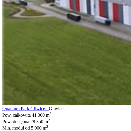
Quantum Park Gliwice I
Gliwice
2
Pow. całkowita
41 000 m
2
Pow. dostępna
28 350 m
2
Min. moduł
od 5 000 m