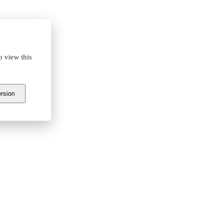
o view this
ersion