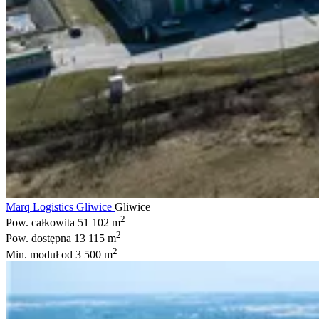
Marq Logistics Gliwice
Gliwice
2
Pow. całkowita
51 102 m
2
Pow. dostępna
13 115 m
2
Min. moduł
od 3 500 m