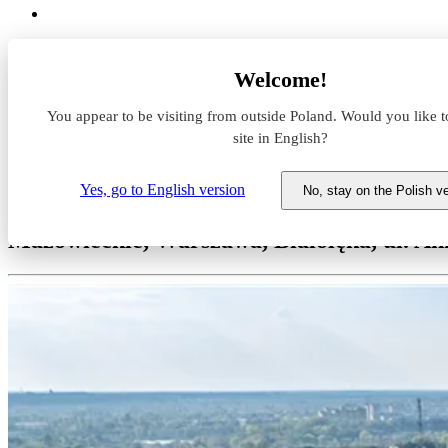
Magazyny do wynajęcia
Welcome!
Mazowieckie
Warszawa
You appear to be visiting from outside Poland. Would you like t
Białołęka
Segro Business Park Warsaw Żerań
site in English?
Magazyn do wynajęcia Segro B
Yes, go to English version
No, stay on the Polish v
Mazowieckie, Warszawa, Białołęka, ul. An