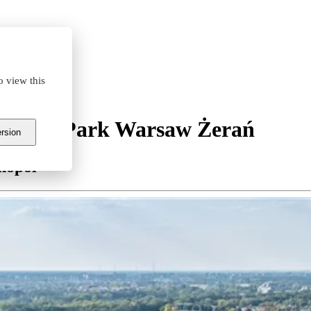
o view this
usiness Park Warsaw Żerań
ersion
nopol