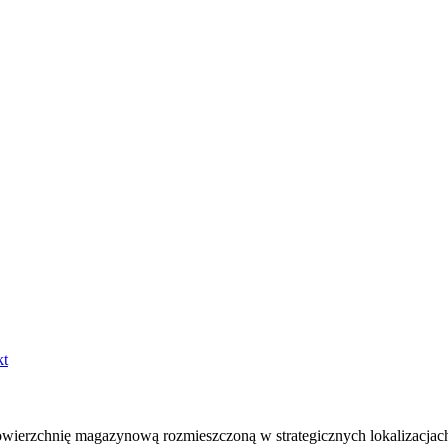
kt
owierzchnię magazynową rozmieszczoną w strategicznych lokalizacjach