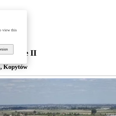
o view this
ersion
więcice II
e, Kopytów