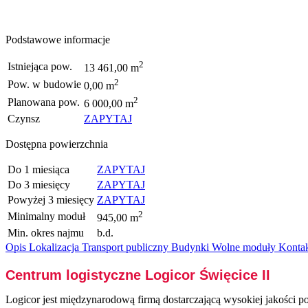
Podstawowe informacje
2
Istniejąca pow.
13 461,00 m
2
Pow. w budowie
0,00 m
2
Planowana pow.
6 000,00 m
Czynsz
ZAPYTAJ
Dostępna powierzchnia
Do 1 miesiąca
ZAPYTAJ
Do 3 miesięcy
ZAPYTAJ
Powyżej 3 miesięcy
ZAPYTAJ
2
Minimalny moduł
945,00 m
Min. okres najmu
b.d.
Opis
Lokalizacja
Transport publiczny
Budynki
Wolne moduły
Konta
Centrum logistyczne Logicor Święcice II
Logicor jest międzynarodową firmą dostarczającą wysokiej jakości p