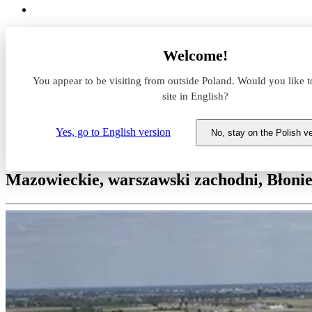
Magazyny do wynajęcia
Welcome!
Mazowieckie
warszawski zachodni
You appear to be visiting from outside Poland. Would you like t
Błonie
Kopytów
site in English?
Logicor Święcice II
Yes, go to English version
No, stay on the Polish v
Magazyn do wynajęcia Logicor Ś
Mazowieckie, warszawski zachodni, Błoni