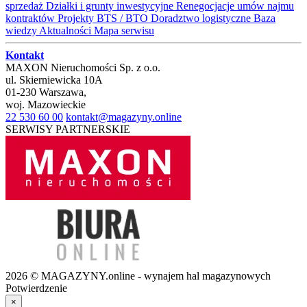
sprzedaż
Działki i grunty inwestycyjne
Renegocjacje umów najmu
kontraktów
Projekty BTS / BTO
Doradztwo logistyczne
Baza
wiedzy
Aktualności
Mapa serwisu
Kontakt
MAXON Nieruchomości Sp. z o.o.
ul.
Skierniewicka 10A
01-230
Warszawa
,
woj.
Mazowieckie
22 530 60 00
kontakt@magazyny.online
SERWISY PARTNERSKIE
2026 © MAGAZYNY.online - wynajem hal magazynowych
Potwierdzenie
×