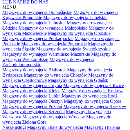
LUB NAPISZ DO NAS
MENU
Magazyny do wynajęcia Dolnośląskie
Magazyny do wynajęcia
Kujawsko-Pomorskie
Magazyny do wynajęcia Lubelskie
Magazyny do wynajęcia Lubuskie
Magazyny do wynajęcia
Łódzkie
Magazyny do wynajęcia Małopolskie
Magazyny do
wynajęcia Mazowieckie
Magazyny do wynajęcia Opolskie
Magazyny do wynajęcia Podkarpackie
Magazyny do wynajęcia
Podlaskie
Magazyny do wynajęcia Pomorskie
Magazyny do
wynajęcia Śląskie
Magazyny do wynajęcia Świętokrzyskie
Magazyny do wynajęcia Warmińsko-Mazurskie
Magazyny do
wynajęcia Wielkopolskie
Magazyny do wynajęcia
Zachodniopomorskie
Magazyny do wynajęcia Białystok
Magazyny do wynajęcia
Bydgoszcz
Magazyny do wynajęcia Chorzów
Magazyny do
wynajęcia Częstochowa
Magazyny do wynajęcia Gdańsk
Magazyny do wynajęcia Gdynia
Magazyny do wynajęcia Gliwice
Magazyny do wynajęcia Kielce
Magazyny do wynajęcia Kraków
Magazyny do wynajęcia Lublin
Magazyny do wynajęcia Łódź
Magazyny do wynajęcia Olsztyn
Magazyny do wynajęcia Opole
Magazyny do wynajęcia Poznań
Magazyny do wynajęcia Rzeszów
Magazyny do wynajęcia Szczecin
Magazyny do wynajęcia
Warszawa
Magazyny do wynajęcia Wrocław
Magazyny do
wynajęcia Zielona Góra
Nasze usługi
Magazyny i hale do wynajęcia
Magazyny i hale na