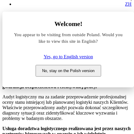
ZH
Usługi
Welcome!
Doradztwo logistyczne
You appear to be visiting from outside Poland. Would you
Doradztwo logistyczne
like to view this site in English?
Zaprojektowanie optymalnej powierzchni magazynowej,
Yes, go to English version
odpowiednia organizacja procesów logistycznych, czy wdrożenie
skutecznych narzędzi IT wymaga fachowej wiedzy i
doświadczonego partnera.
Warto jednak podjąć ten wysiłek,
No, stay on the Polish version
ponieważ prawidłowo przygotowana powierzchnia
magazynowa to oszczędność pieniędzy oraz czasu, a także
gwarancja bezpieczeństwa i efektywniej pracy.
Audyt logistyczny ma za zadanie przeprowadzenie profesjonalnej
oceny stanu istniejącej lub planowanej logistyki naszych Klientów.
Właściwie przeprowadzony audyt pozwala dokonać szczegółowej
diagnozy sytuacji oraz zidentyfikować kluczowe wyzwania i
problemy w badanym obszarze.
Usługa doradztwa logistycznego realizowana jest przez naszych
partnerów biznesowych w oparciu o ich wieloletnie