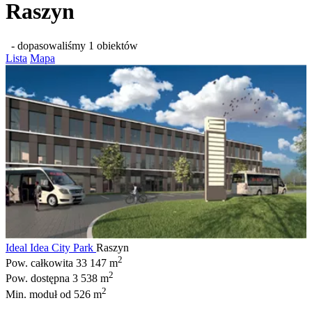
Raszyn
- dopasowaliśmy 1 obiektów
Lista
Mapa
Ideal Idea City Park
Raszyn
2
Pow. całkowita
33 147 m
2
Pow. dostępna
3 538 m
2
Min. moduł
od 526 m