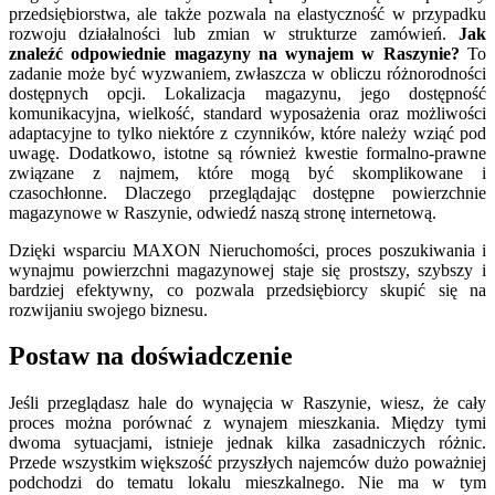
przedsiębiorstwa, ale także pozwala na elastyczność w przypadku
rozwoju działalności lub zmian w strukturze zamówień.
Jak
znaleźć odpowiednie magazyny na wynajem w Raszynie?
To
zadanie może być wyzwaniem, zwłaszcza w obliczu różnorodności
dostępnych opcji. Lokalizacja magazynu, jego dostępność
komunikacyjna, wielkość, standard wyposażenia oraz możliwości
adaptacyjne to tylko niektóre z czynników, które należy wziąć pod
uwagę. Dodatkowo, istotne są również kwestie formalno-prawne
związane z najmem, które mogą być skomplikowane i
czasochłonne. Dlaczego przeglądając dostępne powierzchnie
magazynowe w Raszynie, odwiedź naszą stronę internetową.
Dzięki wsparciu MAXON Nieruchomości, proces poszukiwania i
wynajmu powierzchni magazynowej staje się prostszy, szybszy i
bardziej efektywny, co pozwala przedsiębiorcy skupić się na
rozwijaniu swojego biznesu.
Postaw na doświadczenie
Jeśli przeglądasz hale do wynajęcia w Raszynie, wiesz, że cały
proces można porównać z wynajem mieszkania. Między tymi
dwoma sytuacjami, istnieje jednak kilka zasadniczych różnic.
Przede wszystkim większość przyszłych najemców dużo poważniej
podchodzi do tematu lokalu mieszkalnego. Nie ma w tym