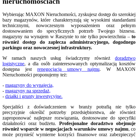
nieruchomościach
Wybierając MAXON Nieruchomości, zyskujesz dostęp do szerokiej
bazy magazynów, które charakteryzują się wysokimi standardami
technicznymi, nowoczesnym wyposażeniem oraz pełnym
dostosowaniem do specyficznych potrzeb Twojego biznesu.
magazyny na wynajem w Raszynie to nie tylko powierzchnia –
to
również dostęp do zaplecza administracyjnego, dogodnego
parkingu oraz nowoczesnej infrastruktury.
W ramach naszych usług świadczymy również
doradztwo
logistyczne
, a dla osób zainteresowanych optymalizacją kosztów
dostępna jest
renegocjacja umowy najmu
. W MAXON
Nieruchomości proponujemy też:
-
magazyny do wynajęcia,
-
magazyny na sprzedaż,
-
działki i grunty inwestycyjne.
Specjaliści z doświadczeniem w branży potrafią nie tylko
precyzyjnie określić potrzeby przedsiębiorstwa, ale również
zaproponować najlepsze rozwiązania, dostosowane do specyfiki
działalności oraz budżetu.
Profesjonalne doradztwo obejmuje
również wsparcie w negocjacjach warunków umowy najmu
, co
może przynieść wymierne korzyści finansowe oraz zabezpieczyć