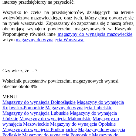
interesy przedsiębiorcy na przyszłość.
Wszystko to czeka na przedsiębiorców, działających na terenie
województwa mazowieckiego, oraz tych, którzy chcą otworzyć się
na rynek warszawski. Zapraszamy do zapoznania się z naszą ofertą
obejmującą wynajem powierzchni magazynowych w Raszynie.
Proponujemy również inne
magazyny do wynajęcia mazowieckie
,
w tym
magazyny do wynajęcia Warszawa.
Czy wiesz, że ... ?
Wskaźnik pustostanów powierzchni magazynowych wynosi
obecnie około 8%
MENU
Magazyny do wynajęcia Dolnośląskie
Magazyny do wynajęcia
Kujawsko-Pomorskie
Magazyny do wynajęcia Lubelskie
Magazyny do wynajęcia Lubuskie
Magazyny do wynajęcia
Łódzkie
Magazyny do wynajęcia Małopolskie
Magazyny do
wynajęcia Mazowieckie
Magazyny do wynajęcia Opolskie
Magazyny do wynajęcia Podkarpackie
Magazyny do wynajęcia
Podlaskie
Magazyny do wynajęcia Pomorskie
Magazyny do