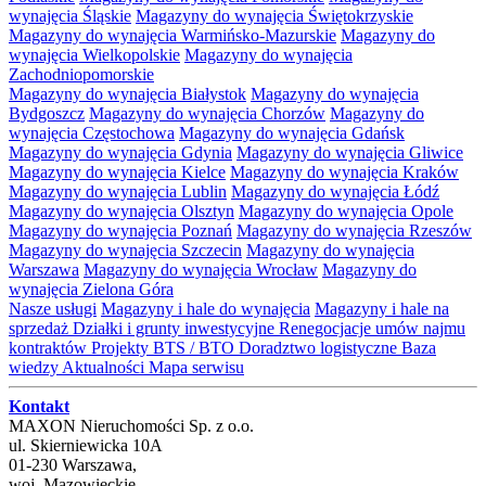
wynajęcia Śląskie
Magazyny do wynajęcia Świętokrzyskie
Magazyny do wynajęcia Warmińsko-Mazurskie
Magazyny do
wynajęcia Wielkopolskie
Magazyny do wynajęcia
Zachodniopomorskie
Magazyny do wynajęcia Białystok
Magazyny do wynajęcia
Bydgoszcz
Magazyny do wynajęcia Chorzów
Magazyny do
wynajęcia Częstochowa
Magazyny do wynajęcia Gdańsk
Magazyny do wynajęcia Gdynia
Magazyny do wynajęcia Gliwice
Magazyny do wynajęcia Kielce
Magazyny do wynajęcia Kraków
Magazyny do wynajęcia Lublin
Magazyny do wynajęcia Łódź
Magazyny do wynajęcia Olsztyn
Magazyny do wynajęcia Opole
Magazyny do wynajęcia Poznań
Magazyny do wynajęcia Rzeszów
Magazyny do wynajęcia Szczecin
Magazyny do wynajęcia
Warszawa
Magazyny do wynajęcia Wrocław
Magazyny do
wynajęcia Zielona Góra
Nasze usługi
Magazyny i hale do wynajęcia
Magazyny i hale na
sprzedaż
Działki i grunty inwestycyjne
Renegocjacje umów najmu
kontraktów
Projekty BTS / BTO
Doradztwo logistyczne
Baza
wiedzy
Aktualności
Mapa serwisu
Kontakt
MAXON Nieruchomości Sp. z o.o.
ul.
Skierniewicka 10A
01-230
Warszawa
,
woj.
Mazowieckie