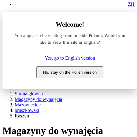
ZH
Lokalizacja
Welcome!
Powierzchnia
You appear to be visiting from outside Poland. Would you
like to view this site in English?
Typ transakcji
Wynajem
Sprzedaż
Yes, go to English version
Nazwa magazynu
No, stay on the Polish version
WYSZUKAJ
POKAŻ / UKRYJ FILTRY
Strona główna
Magazyny do wynajęcia
Mazowieckie
pruszkowski
Raszyn
Magazyny do wynajęcia