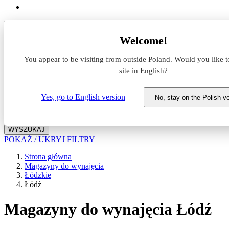
Lokalizacja
Welcome!
Powierzchnia
You appear to be visiting from outside Poland. Would you like t
site in English?
Typ transakcji
Wynajem
Sprzedaż
Yes, go to English version
No, stay on the Polish v
Nazwa magazynu
WYSZUKAJ
POKAŻ / UKRYJ FILTRY
Strona główna
Magazyny do wynajęcia
Łódzkie
Łódź
Magazyny do wynajęcia Łódź