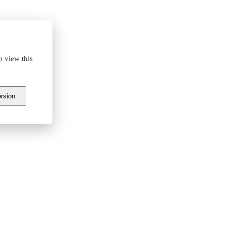
o view this
ersion