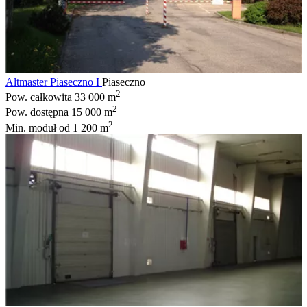
Altmaster Piaseczno I
Piaseczno
2
Pow. całkowita
33 000 m
2
Pow. dostępna
15 000 m
2
Min. moduł
od 1 200 m