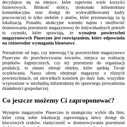
decydujesz się na miejsce, które zapewnia wiele korzyści
biznesowych. Bliskość stolicy, doskonała infrastruktura
komunikacyjna oraz dostęp do wykwalifikowanej kadry
pracowniczej to tylko niektóre z atutów, które przemawiają za tą
lokalizacją. Ponadto, atrakcyjne warunki najmu i możliwość
dostosowania przestrzeni magazynowej do indywidualnych potrzeb
to czynniki, które sprawiają, że
wynajem powierzchni
magazynowych Piaseczno jest rozwiązaniem, które odpowiada
na różnorodne wymagania biznesowe
.
Niezależnie od tego, czy interesują Cię powierzchnie magazynowe
Piaseczno do przechowywania towarów, miejsca na realizację
projektów logistycznych, czy też przestrzeni do organizacji
produkcji, to miasto oferuje obiekty, które spełnią Twoje
oczekiwania. Nasza oferta obejmuje magazyny o różnych
powierzchniach, od niewielkich komórek po duże hale, wszystkie
wyposażone w niezbędną infrastrukturę do sprawnego prowadzenia
działalności gospodarczej.
Co jeszcze możemy Ci zaproponować?
Wynajem magazynów Piaseczno to strategiczny wybór dla firm,
które cenią sobie lokalizację zapewniającą łatwy dostęp do
kluczowych rynków, elastyczność w dostosowywaniu przestrzeni