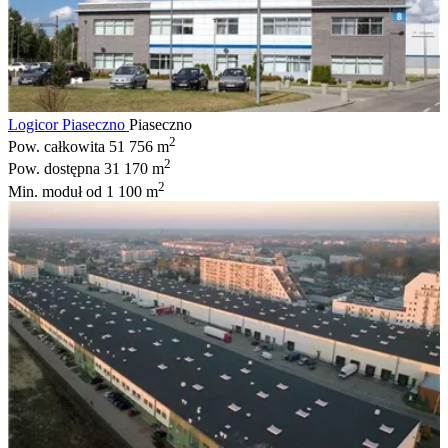
Logicor Piaseczno
Piaseczno
2
Pow. całkowita
51 756 m
2
Pow. dostępna
31 170 m
2
Min. moduł
od 1 100 m