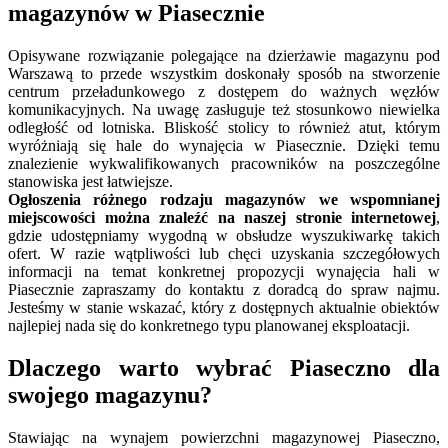
magazynów w Piasecznie
Opisywane rozwiązanie polegające na dzierżawie magazynu pod
Warszawą to przede wszystkim doskonały sposób na stworzenie
centrum przeładunkowego z dostępem do ważnych węzłów
komunikacyjnych. Na uwagę zasługuje też stosunkowo niewielka
odległość od lotniska. Bliskość stolicy to również atut, którym
wyróżniają się hale do wynajęcia w Piasecznie. Dzięki temu
znalezienie wykwalifikowanych pracowników na poszczególne
stanowiska jest łatwiejsze.
Ogłoszenia różnego rodzaju magazynów we wspomnianej
miejscowości można znaleźć na naszej stronie internetowej
,
gdzie udostępniamy wygodną w obsłudze wyszukiwarkę takich
ofert. W razie wątpliwości lub chęci uzyskania szczegółowych
informacji na temat konkretnej propozycji wynajęcia hali w
Piasecznie zapraszamy do kontaktu z doradcą do spraw najmu.
Jesteśmy w stanie wskazać, który z dostępnych aktualnie obiektów
najlepiej nada się do konkretnego typu planowanej eksploatacji.
Dlaczego warto wybrać Piaseczno dla
swojego magazynu?
Stawiając na wynajem powierzchni magazynowej Piaseczno,