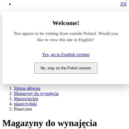
ZH
Lokalizacja
Welcome!
Powierzchnia
You appear to be visiting from outside Poland. Would you
like to view this site in English?
Typ transakcji
Wynajem
Sprzedaż
Yes, go to English version
Nazwa magazynu
No, stay on the Polish version
WYSZUKAJ
POKAŻ / UKRYJ FILTRY
Strona główna
Magazyny do wynajęcia
Mazowieckie
piaseczyński
Piaseczno
Magazyny do wynajęcia