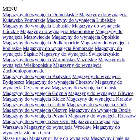
MENU
Magazyny do wynajęcia Dolnośląskie
Magazyny do wynajęcia
Kujawsko-Pomorskie
Magazyny do wynajęcia Lubelskie
Magazyny do wynajęcia Lubuskie
Magazyny do wynajęcia
Łódzkie
Magazyny do wynajęcia Małopolskie
Magazyny do
wynajęcia Mazowieckie
Magazyny do wynajęcia Opolskie
Magazyny do wynajęcia Podkarpackie
Magazyny do wynajęcia
Podlaskie
Magazyny do wynajęcia Pomorskie
Magazyny do
wynajęcia Śląskie
Magazyny do wynajęcia Świętokrzyskie
Magazyny do wynajęcia Warmińsko-Mazurskie
Magazyny do
wynajęcia Wielkopolskie
Magazyny do wynajęcia
Zachodniopomorskie
Magazyny do wynajęcia Białystok
Magazyny do wynajęcia
Bydgoszcz
Magazyny do wynajęcia Chorzów
Magazyny do
wynajęcia Częstochowa
Magazyny do wynajęcia Gdańsk
Magazyny do wynajęcia Gdynia
Magazyny do wynajęcia Gliwice
Magazyny do wynajęcia Kielce
Magazyny do wynajęcia Kraków
Magazyny do wynajęcia Lublin
Magazyny do wynajęcia Łódź
Magazyny do wynajęcia Olsztyn
Magazyny do wynajęcia Opole
Magazyny do wynajęcia Poznań
Magazyny do wynajęcia Rzeszów
Magazyny do wynajęcia Szczecin
Magazyny do wynajęcia
Warszawa
Magazyny do wynajęcia Wrocław
Magazyny do
wynajęcia Zielona Góra
Nasze usługi
Magazyny i hale do wynajęcia
Magazyny i hale na