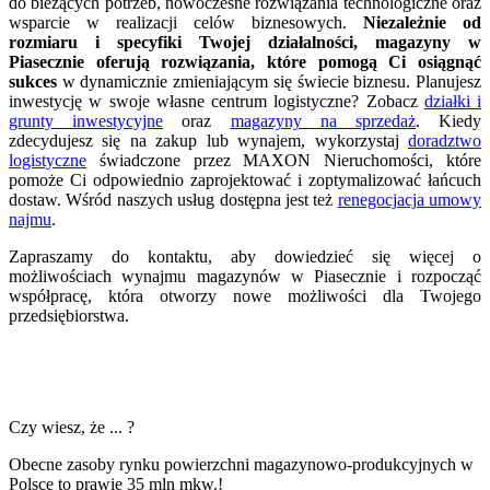
do bieżących potrzeb, nowoczesne rozwiązania technologiczne oraz
wsparcie w realizacji celów biznesowych.
Niezależnie od
rozmiaru i specyfiki Twojej działalności, magazyny w
Piasecznie oferują rozwiązania, które pomogą Ci osiągnąć
sukces
w dynamicznie zmieniającym się świecie biznesu. Planujesz
inwestycję w swoje własne centrum logistyczne? Zobacz
działki i
grunty inwestycyjne
oraz
magazyny na sprzedaż
. Kiedy
zdecydujesz się na zakup lub wynajem, wykorzystaj
doradztwo
logistyczne
świadczone przez MAXON Nieruchomości, które
pomoże Ci odpowiednio zaprojektować i zoptymalizować łańcuch
dostaw. Wśród naszych usług dostępna jest też
renegocjacja umowy
najmu
.
Zapraszamy do kontaktu, aby dowiedzieć się więcej o
możliwościach wynajmu magazynów w Piasecznie i rozpocząć
współpracę, która otworzy nowe możliwości dla Twojego
przedsiębiorstwa.
Czy wiesz, że ... ?
Obecne zasoby rynku powierzchni magazynowo-produkcyjnych w
Polsce to prawie 35 mln mkw.!