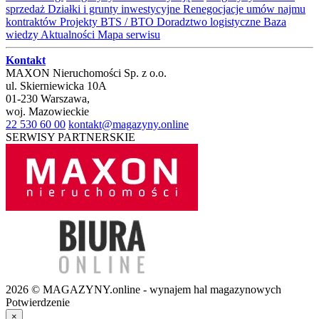
sprzedaż
Działki i grunty inwestycyjne
Renegocjacje umów najmu
kontraktów
Projekty BTS / BTO
Doradztwo logistyczne
Baza
wiedzy
Aktualności
Mapa serwisu
Kontakt
MAXON Nieruchomości Sp. z o.o.
ul.
Skierniewicka 10A
01-230
Warszawa
,
woj.
Mazowieckie
22 530 60 00
kontakt@magazyny.online
SERWISY PARTNERSKIE
2026 © MAGAZYNY.online - wynajem hal magazynowych
Potwierdzenie
×