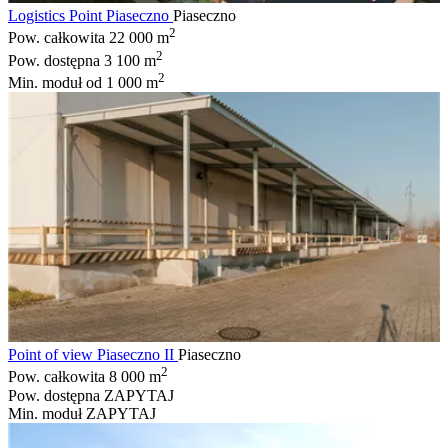
Logistics Point Piaseczno
Piaseczno
2
Pow. całkowita
22 000 m
2
Pow. dostępna
3 100 m
2
Min. moduł
od 1 000 m
Point of view Piaseczno II
Piaseczno
2
Pow. całkowita
8 000 m
Pow. dostępna
ZAPYTAJ
Min. moduł
ZAPYTAJ