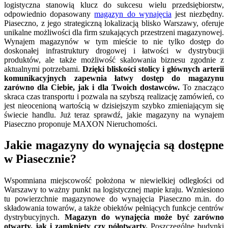
logistyczna stanowią klucz do sukcesu wielu przedsiębiorstw,
odpowiednio dopasowany
magazyn do wynajęcia
jest niezbędny.
Piaseczno, z jego strategiczną lokalizacją blisko Warszawy, oferuje
unikalne możliwości dla firm szukających przestrzeni magazynowej.
Wynajem magazynów w tym mieście to nie tylko dostęp do
doskonałej infrastruktury drogowej i łatwości w dystrybucji
produktów, ale także możliwość skalowania biznesu zgodnie z
aktualnymi potrzebami.
Dzięki bliskości stolicy i głównych arterii
komunikacyjnych zapewnia łatwy dostęp do magazynu
zarówno dla Ciebie, jak i dla Twoich dostawców.
To znacząco
skraca czas transportu i pozwala na szybszą realizację zamówień, co
jest nieocenioną wartością w dzisiejszym szybko zmieniającym się
świecie handlu. Już teraz sprawdź, jakie magazyny na wynajem
Piaseczno proponuje MAXON Nieruchomości.
Jakie magazyny do wynajęcia są dostępne
w Piasecznie?
Wspomniana miejscowość położona w niewielkiej odległości od
Warszawy to ważny punkt na logistycznej mapie kraju. Wzniesiono
tu powierzchnie magazynowe do wynajęcia Piaseczno m.in. do
składowania towarów, a także obiektów pełniących funkcje centrów
dystrybucyjnych.
Magazyn do wynajęcia może być zarówno
otwarty, jak i zamknięty czy półotwarty.
Poszczególne budynki