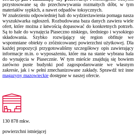
przystosowane są do przechowywania rozmaitych dóbr, w tym
materiałów sypkich, a nawet odpadów toksycznych.
W znalezieniu odpowiedniej hali do wydzierżawienia pomaga nasza
wyszukiwarka ogłoszeń. Rozbudowana baza danych zawiera wiele
ofert, które można z łatwością dopasować do konkretnych potrzeb.
Są to hale do wynajęcia Piaseczno niskiego, średniego i wysokiego
składowania. Szybko rozwijający się region obfituje we
wspomniane obiekty o zróżnicowanej powierzchni użytkowej. Dla
każdej propozycji przygotowaliśmy szczegółowy opis zawierający
informacje m.in. o wyposażeniu, które ma na stanie wybrana hala
do wynajęcia w Piasecznie. W tym mieście znajdują się bowiem
zarówno puste budynki pod zagospodarowanie we własnym
zakresie, jak i w pełni zmechanizowane zakłady. Sprawdź też inne
magazyny mazowieckie
dostępne w naszej ofercie.
130 878
mkw.
powierzchni istniejącej