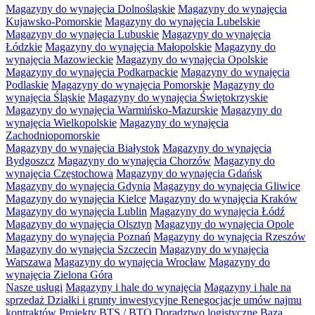
Magazyny do wynajęcia Dolnośląskie
Magazyny do wynajęcia
Kujawsko-Pomorskie
Magazyny do wynajęcia Lubelskie
Magazyny do wynajęcia Lubuskie
Magazyny do wynajęcia
Łódzkie
Magazyny do wynajęcia Małopolskie
Magazyny do
wynajęcia Mazowieckie
Magazyny do wynajęcia Opolskie
Magazyny do wynajęcia Podkarpackie
Magazyny do wynajęcia
Podlaskie
Magazyny do wynajęcia Pomorskie
Magazyny do
wynajęcia Śląskie
Magazyny do wynajęcia Świętokrzyskie
Magazyny do wynajęcia Warmińsko-Mazurskie
Magazyny do
wynajęcia Wielkopolskie
Magazyny do wynajęcia
Zachodniopomorskie
Magazyny do wynajęcia Białystok
Magazyny do wynajęcia
Bydgoszcz
Magazyny do wynajęcia Chorzów
Magazyny do
wynajęcia Częstochowa
Magazyny do wynajęcia Gdańsk
Magazyny do wynajęcia Gdynia
Magazyny do wynajęcia Gliwice
Magazyny do wynajęcia Kielce
Magazyny do wynajęcia Kraków
Magazyny do wynajęcia Lublin
Magazyny do wynajęcia Łódź
Magazyny do wynajęcia Olsztyn
Magazyny do wynajęcia Opole
Magazyny do wynajęcia Poznań
Magazyny do wynajęcia Rzeszów
Magazyny do wynajęcia Szczecin
Magazyny do wynajęcia
Warszawa
Magazyny do wynajęcia Wrocław
Magazyny do
wynajęcia Zielona Góra
Nasze usługi
Magazyny i hale do wynajęcia
Magazyny i hale na
sprzedaż
Działki i grunty inwestycyjne
Renegocjacje umów najmu
kontraktów
Projekty BTS / BTO
Doradztwo logistyczne
Baza