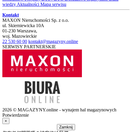
wiedzy
Aktualności
Mapa serwisu
Kontakt
MAXON Nieruchomości Sp. z o.o.
ul.
Skierniewicka 10A
01-230
Warszawa
,
woj.
Mazowieckie
22 530 60 00
kontakt@magazyny.online
SERWISY PARTNERSKIE
2026 © MAGAZYNY.online - wynajem hal magazynowych
Potwierdzenie
×
Zamknij