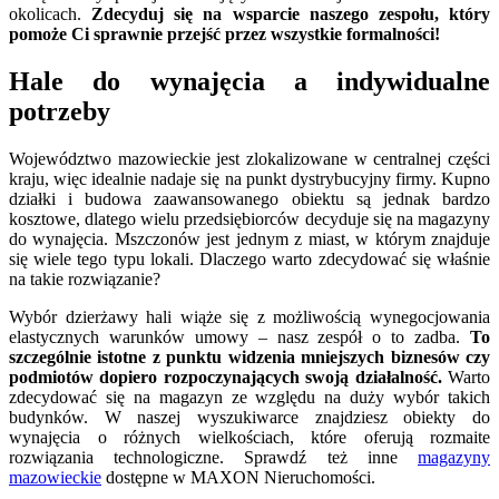
okolicach.
Zdecyduj się na wsparcie naszego zespołu, który
pomoże Ci sprawnie przejść przez wszystkie formalności!
Hale do wynajęcia a indywidualne
potrzeby
Województwo mazowieckie jest zlokalizowane w centralnej części
kraju, więc idealnie nadaje się na punkt dystrybucyjny firmy. Kupno
działki i budowa zaawansowanego obiektu są jednak bardzo
kosztowe, dlatego wielu przedsiębiorców decyduje się na magazyny
do wynajęcia. Mszczonów jest jednym z miast, w którym znajduje
się wiele tego typu lokali. Dlaczego warto zdecydować się właśnie
na takie rozwiązanie?
Wybór dzierżawy hali wiąże się z możliwością wynegocjowania
elastycznych warunków umowy – nasz zespół o to zadba.
To
szczególnie istotne z punktu widzenia mniejszych biznesów czy
podmiotów dopiero rozpoczynających swoją działalność.
Warto
zdecydować się na magazyn ze względu na duży wybór takich
budynków. W naszej wyszukiwarce znajdziesz obiekty do
wynajęcia o różnych wielkościach, które oferują rozmaite
rozwiązania technologiczne. Sprawdź też inne
magazyny
mazowieckie
dostępne w MAXON Nieruchomości.