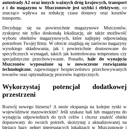
autostrady A2 oraz innych ważnych dróg krajowych, transport
z i do magazynu w Mszczonowie jest szybki i efektywny
, co
znacząco wpływa na redukcję czasu dostawy oraz kosztów
transportu.
Decydując się na powierzchnie magazynowe Mszczonów,
zyskujesz nie tylko doskonałą lokalizację, ale także możliwość
wyboru obiektów magazynowych, które najlepiej odpowiadają
potrzebom Twojej firmy. W ofercie znajdują się zarówno magazyny
wysokiego składowania, jak i powierzchnie dostosowane do
specyficznych wymagań, takich jak kontrolowana temperatura czy
specjalistyczne przechowywanie. Ponadto,
hale do wynajęcia
Mszczonów wyposażone są w nowoczesne rozwiązania
technologiczne
, zapewniające bezpieczeństwo przechowywanych
towarów oraz optymalizację procesów logistycznych.
Wykorzystaj potencjał dodatkowej
przestrzeni
Rozwój nowego biznesu? A może ekspansja na kolejne rynki w
województwie mazowieckim? Jeśli szukasz hali lub magazynu do
wynajęcia odpowiednich do tych celów i chcesz znaleźć obiekt
dopasowany do swoich potrzeb, skorzystaj z aktualizowanej na
bieżąco bazy pełnej interesujących lokalizacji w Mszczonowie i