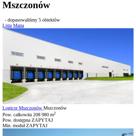
Mszczonów
- dopasowaliśmy 5 obiektów
Lista
Mapa
Logicor Mszczonów
Mszczonów
2
Pow. całkowita
208 980 m
Pow. dostępna
ZAPYTAJ
Min. moduł
ZAPYTAJ