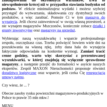
zaadaptowania do określonych warunków, trwa to
niewspółmiernie krócej niż w przypadku stawiania budynku od
podstaw.
W efekcie minimalizujesz wydatki i możesz szybciej
przystąpić do wytwarzania, składowania czy dystrybucji swoich
produktów, a więc zarabiać. Pomoże Ci w tym
magazyn do
wynajęcia
. Jeśli chcesz zainwestować w swoją własną przestrzeń, a
nie wynajem magazynów Mszczonów, koniecznie zobacz
działki i
grunty inwestycyjne
oraz
magazyny na sprzedaż
.
Wybierając naszą wyszukiwarkę i wsparcie profesjonalnego
zespołu, oszczędzasz czas. Trzeba poświęcić bowiem wiele dni na
poszukiwania na własną rękę, żeby dana hala do wynajęcia
faktycznie odpowiadała na konkretne wymogi.
Zamiast tracić
cenne godziny, warto więc skorzystać z prezentowanej
wyszukiwarki, w której znajdują się wyłącznie sprawdzone
magazyny
, a następnie przejść do formalności w asyście naszych
ekspertów. Zespół MAXON Nieruchomości proponuje również
doradztwo logistyczne
oraz wsparcie, jeśli czeka Cię
renegocjacja
umowy najmu
.
Czy wiesz, że ... ?
Obecne zasoby rynku powierzchni magazynowo-produkcyjnych w
Polsce to prawie 35 mln mkw.!
MENU