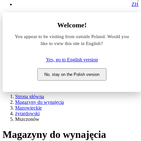
ZH
Lokalizacja
Welcome!
Powierzchnia
You appear to be visiting from outside Poland. Would you
like to view this site in English?
Typ transakcji
Wynajem
Sprzedaż
Yes, go to English version
Nazwa magazynu
No, stay on the Polish version
WYSZUKAJ
POKAŻ / UKRYJ FILTRY
Strona główna
Magazyny do wynajęcia
Mazowieckie
żyrardowski
Mszczonów
Magazyny do wynajęcia