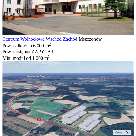
Centrum Wolnocłowe Wschód Zachód
Mszczonów
2
Pow. całkowita
6 000 m
Pow. dostępna
ZAPYTAJ
2
Min. moduł
od 1 000 m