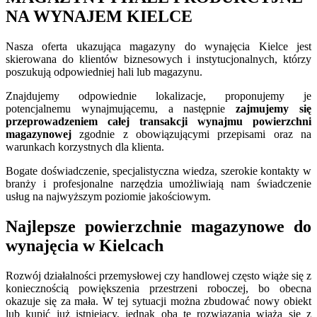
NA WYNAJEM KIELCE
Nasza oferta ukazująca magazyny do wynajęcia Kielce jest
skierowana do klientów biznesowych i instytucjonalnych, którzy
poszukują odpowiedniej hali lub magazynu.
Znajdujemy odpowiednie lokalizacje, proponujemy je
potencjalnemu wynajmującemu, a następnie
z
ajmujemy się
przeprowadzeniem całej transakcji wynajmu
powierzchni
magazynowej
zgodnie z obowiązującymi przepisami oraz na
warunkach korzystnych dla klienta.
Bogate doświadczenie, specjalistyczna wiedza, szerokie kontakty w
branży i profesjonalne narzędzia umożliwiają nam świadczenie
usług na najwyższym poziomie jakościowym.
Najlepsze powierzchnie magazynowe do
wynajęcia w Kielcach
Rozwój działalności przemysłowej czy handlowej często wiąże się z
koniecznością powiększenia przestrzeni roboczej, bo obecna
okazuje się za mała. W tej sytuacji można zbudować nowy obiekt
lub kupić już istniejący, jednak oba te rozwiązania wiążą się z