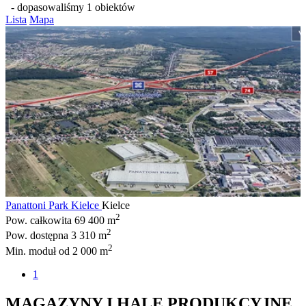
- dopasowaliśmy 1 obiektów
Lista
Mapa
Panattoni Park Kielce
Kielce
2
Pow. całkowita
69 400 m
2
Pow. dostępna
3 310 m
2
Min. moduł
od 2 000 m
1
MAGAZYNY I HALE PRODUKCYJNE