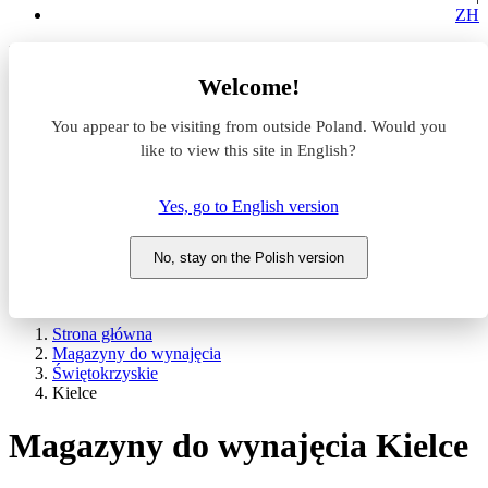
ZH
Lokalizacja
Welcome!
Powierzchnia
You appear to be visiting from outside Poland. Would you
like to view this site in English?
Typ transakcji
Wynajem
Sprzedaż
Yes, go to English version
Nazwa magazynu
No, stay on the Polish version
WYSZUKAJ
POKAŻ / UKRYJ FILTRY
Strona główna
Magazyny do wynajęcia
Świętokrzyskie
Kielce
Magazyny do wynajęcia Kielce