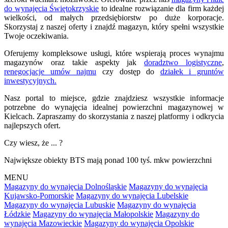
do wynajęcia Świętokrzyskie
to idealne rozwiązanie dla firm każdej
wielkości, od małych przedsiębiorstw po duże korporacje.
Skorzystaj z naszej oferty i znajdź magazyn, który spełni wszystkie
Twoje oczekiwania.
Oferujemy kompleksowe usługi, które wspierają proces wynajmu
magazynów oraz takie aspekty jak
doradztwo logistyczne
,
renegocjacje umów najmu
czy dostęp do
działek i gruntów
inwestycyjnych.
Nasz portal to miejsce, gdzie znajdziesz wszystkie informacje
potrzebne do wynajęcia idealnej powierzchni magazynowej w
Kielcach. Zapraszamy do skorzystania z naszej platformy i odkrycia
najlepszych ofert.
Czy wiesz, że ... ?
Największe obiekty BTS mają ponad 100 tyś. mkw powierzchni
MENU
Magazyny do wynajęcia Dolnośląskie
Magazyny do wynajęcia
Kujawsko-Pomorskie
Magazyny do wynajęcia Lubelskie
Magazyny do wynajęcia Lubuskie
Magazyny do wynajęcia
Łódzkie
Magazyny do wynajęcia Małopolskie
Magazyny do
wynajęcia Mazowieckie
Magazyny do wynajęcia Opolskie