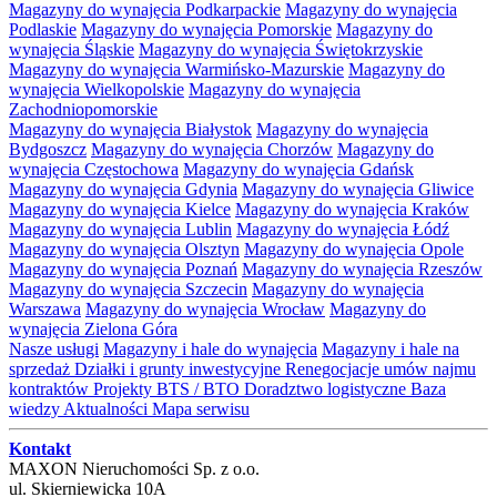
Magazyny do wynajęcia Podkarpackie
Magazyny do wynajęcia
Podlaskie
Magazyny do wynajęcia Pomorskie
Magazyny do
wynajęcia Śląskie
Magazyny do wynajęcia Świętokrzyskie
Magazyny do wynajęcia Warmińsko-Mazurskie
Magazyny do
wynajęcia Wielkopolskie
Magazyny do wynajęcia
Zachodniopomorskie
Magazyny do wynajęcia Białystok
Magazyny do wynajęcia
Bydgoszcz
Magazyny do wynajęcia Chorzów
Magazyny do
wynajęcia Częstochowa
Magazyny do wynajęcia Gdańsk
Magazyny do wynajęcia Gdynia
Magazyny do wynajęcia Gliwice
Magazyny do wynajęcia Kielce
Magazyny do wynajęcia Kraków
Magazyny do wynajęcia Lublin
Magazyny do wynajęcia Łódź
Magazyny do wynajęcia Olsztyn
Magazyny do wynajęcia Opole
Magazyny do wynajęcia Poznań
Magazyny do wynajęcia Rzeszów
Magazyny do wynajęcia Szczecin
Magazyny do wynajęcia
Warszawa
Magazyny do wynajęcia Wrocław
Magazyny do
wynajęcia Zielona Góra
Nasze usługi
Magazyny i hale do wynajęcia
Magazyny i hale na
sprzedaż
Działki i grunty inwestycyjne
Renegocjacje umów najmu
kontraktów
Projekty BTS / BTO
Doradztwo logistyczne
Baza
wiedzy
Aktualności
Mapa serwisu
Kontakt
MAXON Nieruchomości Sp. z o.o.
ul.
Skierniewicka 10A