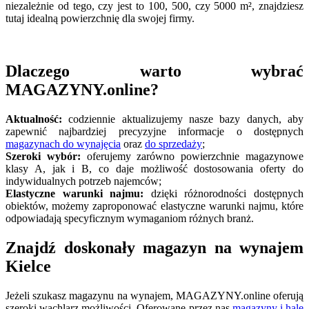
niezależnie od tego, czy jest to 100, 500, czy 5000 m², znajdziesz
tutaj idealną powierzchnię dla swojej firmy.
Dlaczego warto wybrać
MAGAZYNY.online?
Aktualność:
codziennie aktualizujemy nasze bazy danych, aby
zapewnić najbardziej precyzyjne informacje o dostępnych
magazynach do wynajęcia
oraz
do sprzedaży
;
Szeroki wybór:
oferujemy zarówno powierzchnie magazynowe
klasy A, jak i B, co daje możliwość dostosowania oferty do
indywidualnych potrzeb najemców;
Elastyczne warunki najmu
:
dzięki różnorodności dostępnych
obiektów, możemy zaproponować elastyczne warunki najmu, które
odpowiadają specyficznym wymaganiom różnych branż.
Znajdź doskonały magazyn na wynajem
Kielce
Jeżeli szukasz magazynu na wynajem, MAGAZYNY.online oferują
szeroki wachlarz możliwości. Oferowane przez nas
magazyny i hale