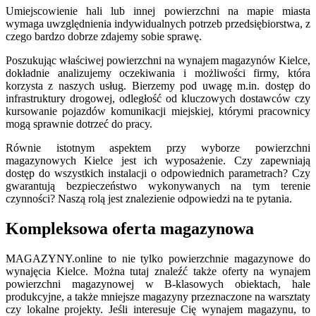
Umiejscowienie hali lub innej powierzchni na mapie miasta
wymaga uwzględnienia indywidualnych potrzeb przedsiębiorstwa, z
czego bardzo dobrze zdajemy sobie sprawę.
Poszukując właściwej powierzchni na wynajem magazynów Kielce,
dokładnie analizujemy oczekiwania i możliwości firmy, która
korzysta z naszych usług. Bierzemy pod uwagę m.in. dostęp do
infrastruktury drogowej, odległość od kluczowych dostawców czy
kursowanie pojazdów komunikacji miejskiej, którymi pracownicy
mogą sprawnie dotrzeć do pracy.
Równie istotnym aspektem przy wyborze powierzchni
magazynowych Kielce jest ich wyposażenie. Czy zapewniają
dostęp do wszystkich instalacji o odpowiednich parametrach? Czy
gwarantują bezpieczeństwo wykonywanych na tym terenie
czynności? Naszą rolą jest znalezienie odpowiedzi na te pytania.
Kompleksowa oferta magazynowa
MAGAZYNY.online to nie tylko powierzchnie magazynowe do
wynajęcia Kielce. Można tutaj znaleźć także oferty na wynajem
powierzchni magazynowej w B-klasowych obiektach, hale
produkcyjne, a także mniejsze magazyny przeznaczone na warsztaty
czy lokalne projekty. Jeśli interesuje Cię wynajem magazynu, to