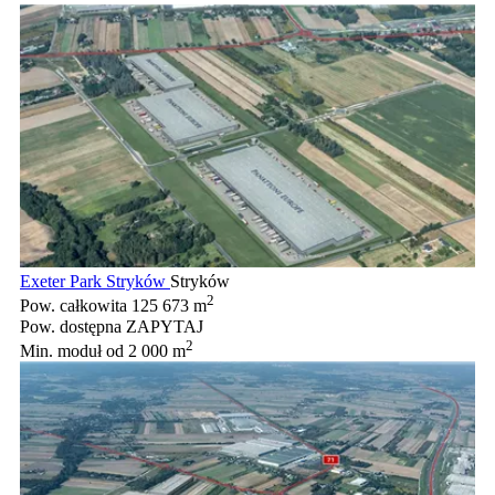
Exeter Park Stryków
Stryków
2
Pow. całkowita
125 673 m
Pow. dostępna
ZAPYTAJ
2
Min. moduł
od 2 000 m