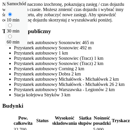
Samochód
Na mapie zaznaczono izochronę, pokazującą zasięg / czas dojazdu
w określonym czasie. Możesz zmienić czas dojazdu i wybrać inny
środek transportu, aby zobaczyć nowe zasięgi. Aby sprawdzić
odłegłość i trasę dojazdu skorzystaj z wyszukiwarki poniżej.
10 min
Transport publiczny
30 min
60 min
Przystanek autobusowy
Sosonowiec
465 m
Przystanek autobusowy
Sosnowiec
492 m
Przystanek autobusowy
1 km
Przystanek autobusowy
Sosnowiec (Tracz)
1 km
Przystanek autobusowy
Sosnowiec (Tracz)
2 km
Przystanek autobusowy
Corning
2 km
Przystanek autobusowy
Dobra
2 km
Przystanek autobusowy
Michałówek - Michałówek
2 km
Przystanek autobusowy
Michałówek - Michałówek 26
2 km
Przystanek autobusowy
Warszawska - Legionów
2 km
Stacja kolejowa
Stryków
3 km
Budynki
Pow.
Wysokość
Siatka
Nośność
Status
Tryskacz
całkowita
składowania
słupów
posadzki
32 700
5 000