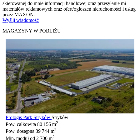
skierowanej do mnie informacji handlowej oraz przesyłanie mi
materiałów reklamowych oraz ofert/ogłoszeń nieruchomości i usług
przez MAXON.
Wyślij wiadomość
MAGAZYNY W POBLIŻU
Prologis Park Stryków
Stryków
2
Pow. całkowita
80 156 m
2
Pow. dostępna
39 744 m
2
Min. moduł
od 2 700 m