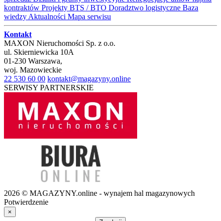
kontraktów
Projekty BTS / BTO
Doradztwo logistyczne
Baza
wiedzy
Aktualności
Mapa serwisu
Kontakt
MAXON Nieruchomości Sp. z o.o.
ul.
Skierniewicka 10A
01-230
Warszawa
,
woj.
Mazowieckie
22 530 60 00
kontakt@magazyny.online
SERWISY PARTNERSKIE
2026 © MAGAZYNY.online - wynajem hal magazynowych
Potwierdzenie
×