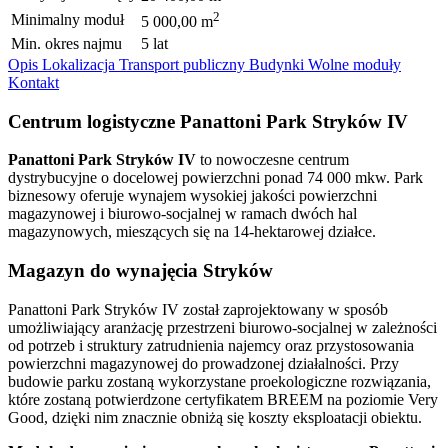
2
Minimalny moduł
5 000,00 m
Min. okres najmu
5 lat
Opis
Lokalizacja
Transport publiczny
Budynki
Wolne moduły
Kontakt
Centrum logistyczne Panattoni Park Stryków IV
Panattoni Park Stryków IV
to nowoczesne centrum
dystrybucyjne o docelowej powierzchni ponad 74 000 mkw. Park
biznesowy oferuje wynajem wysokiej jakości powierzchni
magazynowej i biurowo-socjalnej w ramach dwóch hal
magazynowych, mieszących się na 14-hektarowej działce.
Magazyn do wynajęcia Stryków
Panattoni Park Stryków IV został zaprojektowany w sposób
umożliwiający aranżację przestrzeni biurowo-socjalnej w zależności
od potrzeb i struktury zatrudnienia najemcy oraz przystosowania
powierzchni magazynowej do prowadzonej działalności. Przy
budowie parku zostaną wykorzystane proekologiczne rozwiązania,
które zostaną potwierdzone certyfikatem BREEM na poziomie Very
Good, dzięki nim znacznie obniżą się koszty eksploatacji obiektu.