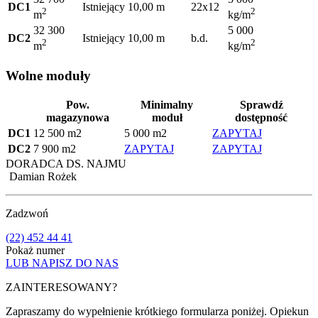
DC1
Istniejący
10,00 m
22x12
2
2
m
kg/m
32 300
5 000
DC2
Istniejący
10,00 m
b.d.
2
2
m
kg/m
Wolne moduły
Pow.
Minimalny
Sprawdź
magazynowa
moduł
dostępność
DC1
12 500 m2
5 000 m2
ZAPYTAJ
DC2
7 900 m2
ZAPYTAJ
ZAPYTAJ
DORADCA DS. NAJMU
Damian Rożek
Zadzwoń
(22) 452 44 41
Pokaż numer
LUB NAPISZ DO NAS
ZAINTERESOWANY?
Zapraszamy do wypełnienie krótkiego formularza poniżej. Opiekun