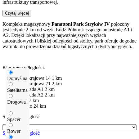
infrastruktury transportowej.
Czytaj więcej
Kompleks magazynowy
Panattoni Park Stryków IV
położony
jest jedynie 2 km od węzła Łódź Północ łączącego autostradę A1 i
A2. Dzięki lokalizacji przy najważniejszych węzłach
autostradowych i bliskiej odległości od stolicy, park oferuje dogodne
warunki do prowadzenia działań logistycznych i dystrybucyjnych.
Kluczowe odległości:
Droga krajowa
14
1 km
Domyślna
Droga krajowa
71
2 km
Autostrada
A1
2 km
Satelitarna
Autostrada
A2
2 km
Łódź
17 km
Drogowa
Lotnisko
24 km
Sprawdź odleglość
Spacer
Rower
Sprawdź odleglość