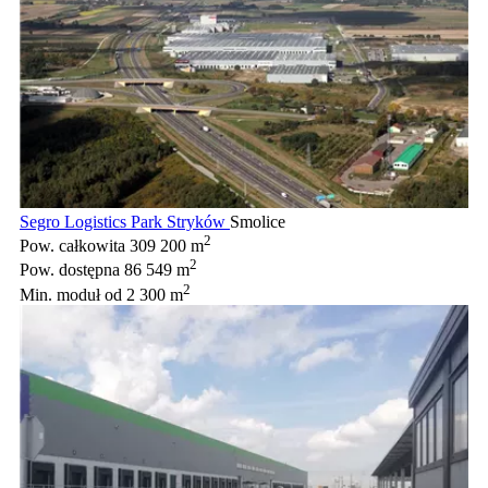
Segro Logistics Park Stryków
Smolice
2
Pow. całkowita
309 200 m
2
Pow. dostępna
86 549 m
2
Min. moduł
od 2 300 m