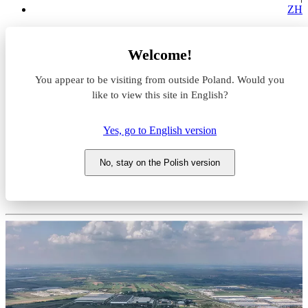
ZH
Magazyny do wynajęcia
Welcome!
Łódzkie
zgierski
You appear to be visiting from outside Poland. Would you
Stryków
Panattoni Park Stryków IV
like to view this site in English?
Magazyn do wynajęcia
Yes, go to English version
Panattoni Park Stryków IV
No, stay on the Polish version
Łódzkie, zgierski, Stryków