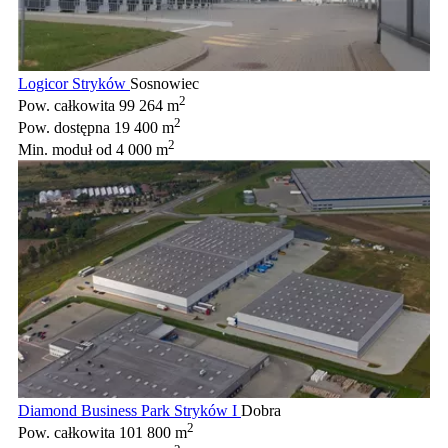
Logicor Stryków
Sosnowiec
2
Pow. całkowita
99 264 m
2
Pow. dostępna
19 400 m
2
Min. moduł
od 4 000 m
Diamond Business Park Stryków I
Dobra
2
Pow. całkowita
101 800 m