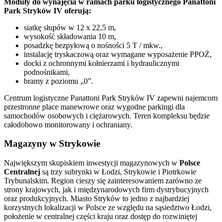
Moduły do wynajęcia w ramach parku logistycznego Panattoni
Park Stryków IV oferują:
siatkę słupów w 12 x 22,5 m,
wysokość składowania 10 m,
posadzkę bezpyłową o nośności 5 T / mkw.,
instalację tryskaczową oraz wymagane wyposażenie PPOŻ,
docki z ochronnymi kołnierzami i hydraulicznymi
podnośnikami,
bramy z poziomu „0”.
Centrum logistyczne Panattoni Park Stryków IV zapewni najemcom
przestronne place manewrowe oraz wygodne parkingi dla
samochodów osobowych i ciężarowych. Teren kompleksu będzie
całodobowo monitorowany i ochraniany.
Magazyny w Strykowie
Największym skupiskiem inwestycji magazynowych w
Polsce
Centralnej
są trzy subrynki w Łodzi, Strykowie i Piotrkowie
Trybunalskim. Region cieszy się zainteresowaniem zarówno ze
strony krajowych, jak i międzynarodowych firm dystrybucyjnych
oraz produkcyjnych. Miasto Stryków to jedno z najbardziej
korzystnych lokalizacji w Polsce ze względu na sąsiedztwo Łodzi,
położenie w centralnej części kraju oraz dostęp do rozwiniętej