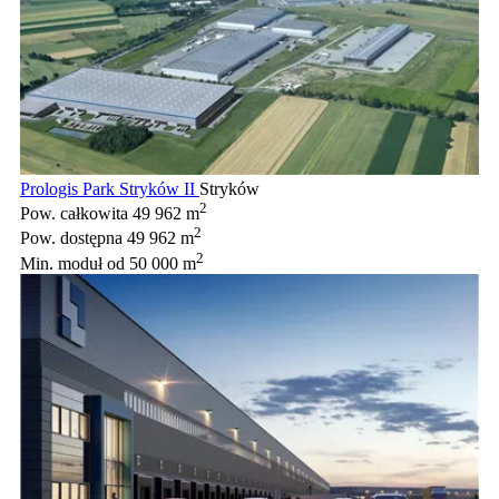
Prologis Park Stryków II
Stryków
2
Pow. całkowita
49 962 m
2
Pow. dostępna
49 962 m
2
Min. moduł
od 50 000 m