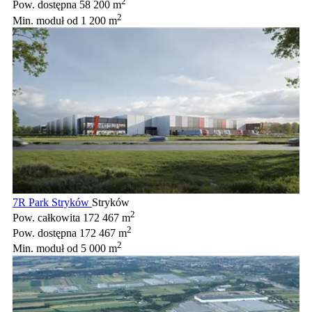
2
Pow. dostępna
58 200 m
2
Min. moduł
od 1 200 m
7R Park Stryków
Stryków
2
Pow. całkowita
172 467 m
2
Pow. dostępna
172 467 m
2
Min. moduł
od 5 000 m