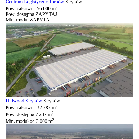
Centrum Logistyczne Tarnów
Stryków
2
Pow. całkowita
56 000 m
Pow. dostępna
ZAPYTAJ
Min. moduł
ZAPYTAJ
Hillwood Stryków
Stryków
2
Pow. całkowita
32 787 m
2
Pow. dostępna
7 237 m
2
Min. moduł
od 3 000 m