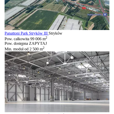
Panattoni Park Stryków III
Stryków
2
Pow. całkowita
99 006 m
Pow. dostępna
ZAPYTAJ
2
Min. moduł
od 2 500 m