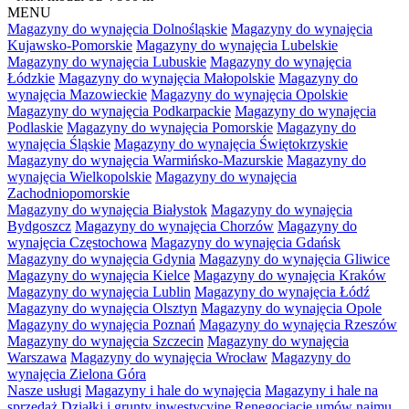
MENU
Magazyny do wynajęcia Dolnośląskie
Magazyny do wynajęcia
Kujawsko-Pomorskie
Magazyny do wynajęcia Lubelskie
Magazyny do wynajęcia Lubuskie
Magazyny do wynajęcia
Łódzkie
Magazyny do wynajęcia Małopolskie
Magazyny do
wynajęcia Mazowieckie
Magazyny do wynajęcia Opolskie
Magazyny do wynajęcia Podkarpackie
Magazyny do wynajęcia
Podlaskie
Magazyny do wynajęcia Pomorskie
Magazyny do
wynajęcia Śląskie
Magazyny do wynajęcia Świętokrzyskie
Magazyny do wynajęcia Warmińsko-Mazurskie
Magazyny do
wynajęcia Wielkopolskie
Magazyny do wynajęcia
Zachodniopomorskie
Magazyny do wynajęcia Białystok
Magazyny do wynajęcia
Bydgoszcz
Magazyny do wynajęcia Chorzów
Magazyny do
wynajęcia Częstochowa
Magazyny do wynajęcia Gdańsk
Magazyny do wynajęcia Gdynia
Magazyny do wynajęcia Gliwice
Magazyny do wynajęcia Kielce
Magazyny do wynajęcia Kraków
Magazyny do wynajęcia Lublin
Magazyny do wynajęcia Łódź
Magazyny do wynajęcia Olsztyn
Magazyny do wynajęcia Opole
Magazyny do wynajęcia Poznań
Magazyny do wynajęcia Rzeszów
Magazyny do wynajęcia Szczecin
Magazyny do wynajęcia
Warszawa
Magazyny do wynajęcia Wrocław
Magazyny do
wynajęcia Zielona Góra
Nasze usługi
Magazyny i hale do wynajęcia
Magazyny i hale na
sprzedaż
Działki i grunty inwestycyjne
Renegocjacje umów najmu