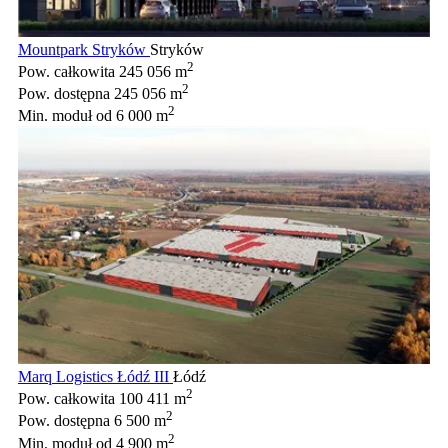
Mountpark Stryków
Stryków
2
Pow. całkowita
245 056 m
2
Pow. dostępna
245 056 m
2
Min. moduł
od 6 000 m
Marq Logistics Łódź III
Łódź
2
Pow. całkowita
100 411 m
2
Pow. dostępna
6 500 m
2
Min. moduł
od 4 900 m