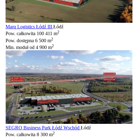
Marq Logistics Łódź III
Łódź
2
Pow. całkowita
100 411 m
2
Pow. dostępna
6 500 m
2
Min. moduł
od 4 900 m
SEGRO Business Park Łódź Wschód
Łódź
2
Pow. całkowita
8 300 m