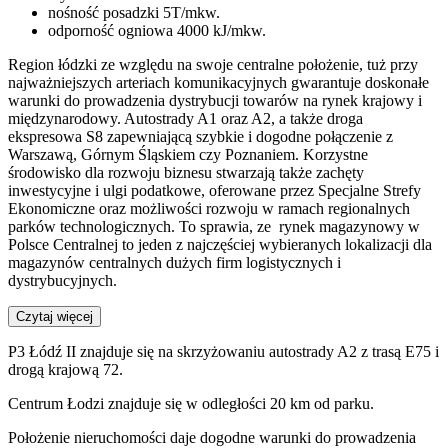
nośność posadzki 5T/mkw.
odporność ogniowa 4000 kJ/mkw.
Region łódzki ze względu na swoje centralne położenie, tuż przy
najważniejszych arteriach komunikacyjnych gwarantuje doskonałe
warunki do prowadzenia dystrybucji towarów na rynek krajowy i
międzynarodowy. Autostrady A1 oraz A2, a także droga
ekspresowa S8 zapewniającą szybkie i dogodne połączenie z
Warszawą, Górnym Śląskiem czy Poznaniem. Korzystne
środowisko dla rozwoju biznesu stwarzają także zachęty
inwestycyjne i ulgi podatkowe, oferowane przez Specjalne Strefy
Ekonomiczne oraz możliwości rozwoju w ramach regionalnych
parków technologicznych. To sprawia, ze rynek magazynowy w
Polsce Centralnej to jeden z najczęściej wybieranych lokalizacji dla
magazynów centralnych dużych firm logistycznych i
dystrybucyjnych.
Czytaj więcej
P3 Łódź II znajduje się na skrzyżowaniu autostrady A2 z trasą E75 i
drogą krajową 72.
Centrum Łodzi znajduje się w odległości 20 km od parku.
Położenie nieruchomości daje dogodne warunki do prowadzenia