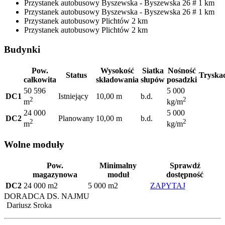
Przystanek autobusowy
Byszewska - Byszewska 26 #
1 km
Przystanek autobusowy
Byszewska - Byszewska 26 #
1 km
Przystanek autobusowy
Plichtów
2 km
Przystanek autobusowy
Plichtów
2 km
Budynki
Pow.
Wysokość
Siatka
Nośność
Status
Tryska
całkowita
składowania
słupów
posadzki
50 596
5 000
DC1
Istniejący
10,00 m
b.d.
2
2
m
kg/m
24 000
5 000
DC2
Planowany
10,00 m
b.d.
2
2
m
kg/m
Wolne moduły
Pow.
Minimalny
Sprawdź
magazynowa
moduł
dostępność
DC2
24 000 m2
5 000 m2
ZAPYTAJ
DORADCA DS. NAJMU
Dariusz Sroka