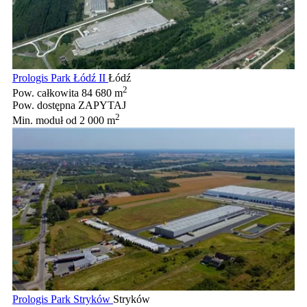
Prologis Park Łódź II
Łódź
2
Pow. całkowita
84 680 m
Pow. dostępna
ZAPYTAJ
2
Min. moduł
od 2 000 m
Prologis Park Stryków
Stryków