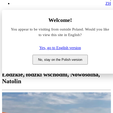
ZH
Magazyny do wynajęcia
Welcome!
Łódzkie
łódzki wschodni
You appear to be visiting from outside Poland. Would you like
Nowosolna
Natolin
to view this site in English?
P3 Łódź I
Yes, go to English version
Magazyn do wynajęcia P3
Łódź I
No, stay on the Polish version
Łódzkie, łódzki wschodni, Nowosolna,
Natolin