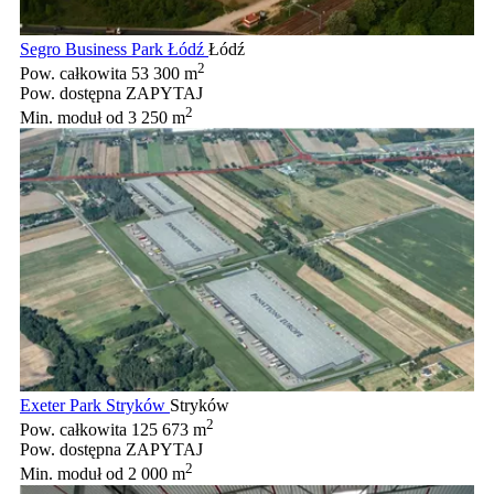
Segro Business Park Łódź
Łódź
2
Pow. całkowita
53 300 m
Pow. dostępna
ZAPYTAJ
2
Min. moduł
od 3 250 m
Exeter Park Stryków
Stryków
2
Pow. całkowita
125 673 m
Pow. dostępna
ZAPYTAJ
2
Min. moduł
od 2 000 m