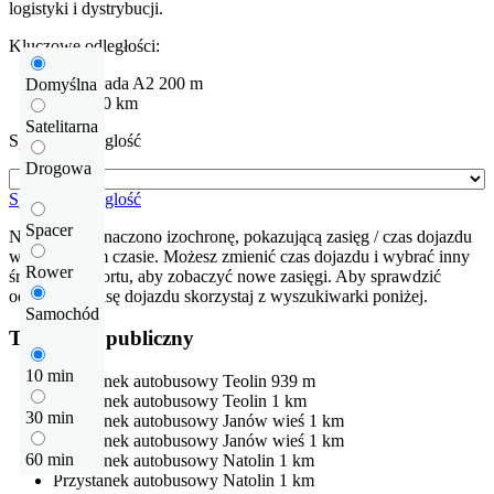
logistyki i dystrybucji.
Kluczowe odległości:
Autostrada
A2
200 m
Domyślna
Łódź
20 km
Satelitarna
Sprawdź odleglość
Drogowa
Sprawdź odleglość
Spacer
Na mapie zaznaczono izochronę, pokazującą zasięg / czas dojazdu
w określonym czasie. Możesz zmienić czas dojazdu i wybrać inny
Rower
środek transportu, aby zobaczyć nowe zasięgi. Aby sprawdzić
odłegłość i trasę dojazdu skorzystaj z wyszukiwarki poniżej.
Samochód
Transport publiczny
10 min
Przystanek autobusowy
Teolin
939 m
Przystanek autobusowy
Teolin
1 km
30 min
Przystanek autobusowy
Janów wieś
1 km
Przystanek autobusowy
Janów wieś
1 km
60 min
Przystanek autobusowy
Natolin
1 km
Przystanek autobusowy
Natolin
1 km