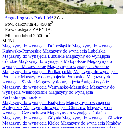
Segro Logistics Park Łódź
Łódź
2
Pow. całkowita
43 450 m
Pow. dostępna
ZAPYTAJ
2
Min. moduł
od 2 500 m
MENU
Magazyny do wynajęcia Dolnośląskie
Magazyny do wynajęcia
Kujawsko-Pomorskie
Magazyny do wynajęcia Lubelskie
Magazyny do wynajęcia Lubuskie
Magazyny do wynajęcia
Łódzkie
Magazyny do wynajęcia Małopolskie
Magazyny do
wynajęcia Mazowieckie
Magazyny do wynajęcia Opolskie
Magazyny do wynajęcia Podkarpackie
Magazyny do wynajęcia
Podlaskie
Magazyny do wynajęcia Pomorskie
Magazyny do
wynajęcia Śląskie
Magazyny do wynajęcia Świętokrzyskie
Magazyny do wynajęcia Warmińsko-Mazurskie
Magazyny do
wynajęcia Wielkopolskie
Magazyny do wynajęcia
Zachodniopomorskie
Magazyny do wynajęcia Białystok
Magazyny do wynajęcia
Bydgoszcz
Magazyny do wynajęcia Chorzów
Magazyny do
wynajęcia Częstochowa
Magazyny do wynajęcia Gdańsk
Magazyny do wynajęcia Gdynia
Magazyny do wynajęcia Gliwice
Magazyny do wynajęcia Kielce
Magazyny do wynajęcia Kraków