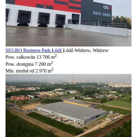
SEGRO Business Park Łódź
Łódź-Widzew, Widzew
2
Pow. całkowita
13 706 m
2
Pow. dostępna
7 200 m
2
Min. moduł
od 2 970 m