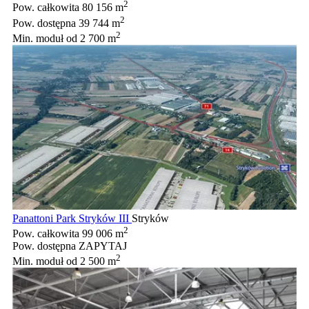
2
Pow. całkowita
80 156 m
2
Pow. dostępna
39 744 m
2
Min. moduł
od 2 700 m
Panattoni Park Stryków III
Stryków
2
Pow. całkowita
99 006 m
Pow. dostępna
ZAPYTAJ
2
Min. moduł
od 2 500 m