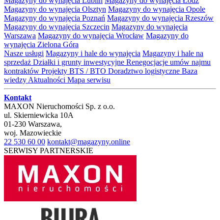
Magazyny do wynajęcia Lublin
Magazyny do wynajęcia Łódź
Magazyny do wynajęcia Olsztyn
Magazyny do wynajęcia Opole
Magazyny do wynajęcia Poznań
Magazyny do wynajęcia Rzeszów
Magazyny do wynajęcia Szczecin
Magazyny do wynajęcia
Warszawa
Magazyny do wynajęcia Wrocław
Magazyny do
wynajęcia Zielona Góra
Nasze usługi
Magazyny i hale do wynajęcia
Magazyny i hale na
sprzedaż
Działki i grunty inwestycyjne
Renegocjacje umów najmu
kontraktów
Projekty BTS / BTO
Doradztwo logistyczne
Baza
wiedzy
Aktualności
Mapa serwisu
Kontakt
MAXON Nieruchomości Sp. z o.o.
ul.
Skierniewicka 10A
01-230
Warszawa
,
woj.
Mazowieckie
22 530 60 00
kontakt@magazyny.online
SERWISY PARTNERSKIE