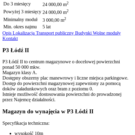
2
Do 3 miesięcy
24 000,00 m
2
Powyżej 3 miesięcy
24 000,00 m
2
Minimalny moduł
3 000,00 m
Min. okres najmu
5 lat
Opis
Lokalizacja
Transport publiczny
Budynki
Wolne moduły
Kontakt
P3 Łódź II
P3 Łódź II to centrum magazynowe o docelowej powierzchni
ponad 50 000 mkw.
Magazyn klasy A.
Dostępny obszerny plac manewrowy i liczne miejsca parkingowe.
Dostęp do powierzchni magazynowej zapewniony za pomocą
doków załadunkowych oraz bram z poziomu 0.
Istnieje możliwość dostosowania powierzchni do prowadzonej
przez Najemcę działalności.
Magazyn do wynajęcia w P3 Łódź II
Specyfikacja techniczna:
wysokość 10m