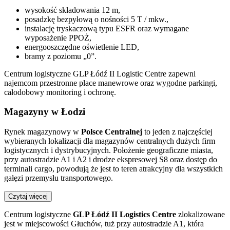
wysokość składowania 12 m,
posadzkę bezpyłową o nośności 5 T / mkw.,
instalację tryskaczową typu ESFR oraz wymagane
wyposażenie PPOŻ,
energooszczędne oświetlenie LED,
bramy z poziomu „0”.
Centrum logistyczne GLP Łódź II Logistic Centre zapewni
najemcom przestronne place manewrowe oraz wygodne parkingi,
całodobowy monitoring i ochronę.
Magazyny w Łodzi
Rynek magazynowy w
Polsce Centralnej
to jeden z najczęściej
wybieranych lokalizacji dla magazynów centralnych dużych firm
logistycznych i dystrybucyjnych. Położenie geograficzne miasta,
przy autostradzie A1 i A2 i drodze ekspresowej S8 oraz dostęp do
terminali cargo, powodują że jest to teren atrakcyjny dla wszystkich
gałęzi przemysłu transportowego.
Czytaj więcej
Centrum logistyczne
GLP Łódź II Logistics Centre
zlokalizowane
jest w miejscowości Głuchów, tuż przy autostradzie A1, która