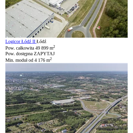
Logicor Łódź II
Łódź
2
Pow. całkowita
49 899 m
Pow. dostępna
ZAPYTAJ
2
Min. moduł
od 4 176 m