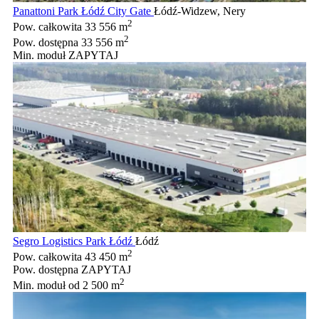
Panattoni Park Łódź City Gate
Łódź-Widzew, Nery
2
Pow. całkowita
33 556 m
2
Pow. dostępna
33 556 m
Min. moduł
ZAPYTAJ
Segro Logistics Park Łódź
Łódź
2
Pow. całkowita
43 450 m
Pow. dostępna
ZAPYTAJ
2
Min. moduł
od 2 500 m