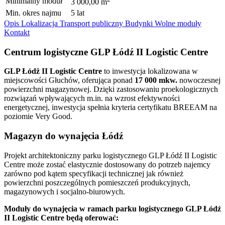
Minimalny moduł
3 000,00 m
Min. okres najmu
5 lat
Opis
Lokalizacja
Transport publiczny
Budynki
Wolne moduły
Kontakt
Centrum logistyczne GLP Łódź II Logistic Centre
GLP Łódż II Logistic Centre
to inwestycja lokalizowana w
miejscowości Głuchów, oferująca ponad
17 000 mkw.
nowoczesnej
powierzchni magazynowej. Dzięki zastosowaniu proekologicznych
rozwiązań wpływających m.in. na wzrost efektywności
energetycznej, inwestycja spełnia kryteria certyfikatu BREEAM na
poziomie Very Good.
Magazyn do wynajęcia Łódź
Projekt architektoniczny parku logistycznego GLP Łódź II Logistic
Centre może zostać elastycznie dostosowany do potrzeb najemcy
zarówno pod kątem specyfikacji technicznej jak również
powierzchni poszczególnych pomieszczeń produkcyjnych,
magazynowych i socjalno-biurowych.
Moduły do wynajęcia w ramach parku logistycznego GLP Łódź
II Logistic Centre będą oferować: