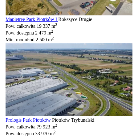
Mapletree Park Piotrków I
Rokszyce Drugie
2
Pow. całkowita
19 337 m
2
Pow. dostępna
2 479 m
2
Min. moduł
od 2 500 m
Prologis Park Piotrków
Piotrków Trybunalski
2
Pow. całkowita
79 923 m
2
Pow. dostępna
33 970 m