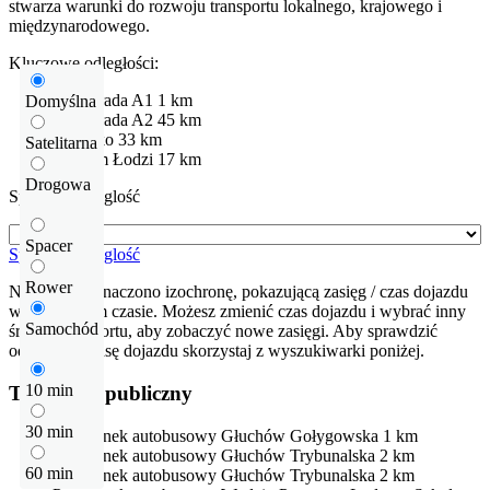
stwarza warunki do rozwoju transportu lokalnego, krajowego i
międzynarodowego.
Kluczowe odległości:
Autostrada
A1
1 km
Domyślna
Autostrada
A2
45 km
Lotnisko
33 km
Satelitarna
centrum Łodzi
17 km
Drogowa
Sprawdź odleglość
Spacer
Sprawdź odleglość
Rower
Na mapie zaznaczono izochronę, pokazującą zasięg / czas dojazdu
w określonym czasie. Możesz zmienić czas dojazdu i wybrać inny
Samochód
środek transportu, aby zobaczyć nowe zasięgi. Aby sprawdzić
odłegłość i trasę dojazdu skorzystaj z wyszukiwarki poniżej.
10 min
Transport publiczny
30 min
Przystanek autobusowy
Głuchów Gołygowska
1 km
Przystanek autobusowy
Głuchów Trybunalska
2 km
60 min
Przystanek autobusowy
Głuchów Trybunalska
2 km