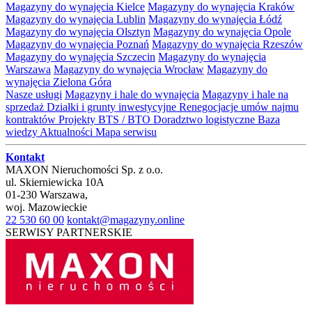
Magazyny do wynajęcia Kielce
Magazyny do wynajęcia Kraków
Magazyny do wynajęcia Lublin
Magazyny do wynajęcia Łódź
Magazyny do wynajęcia Olsztyn
Magazyny do wynajęcia Opole
Magazyny do wynajęcia Poznań
Magazyny do wynajęcia Rzeszów
Magazyny do wynajęcia Szczecin
Magazyny do wynajęcia
Warszawa
Magazyny do wynajęcia Wrocław
Magazyny do
wynajęcia Zielona Góra
Nasze usługi
Magazyny i hale do wynajęcia
Magazyny i hale na
sprzedaż
Działki i grunty inwestycyjne
Renegocjacje umów najmu
kontraktów
Projekty BTS / BTO
Doradztwo logistyczne
Baza
wiedzy
Aktualności
Mapa serwisu
Kontakt
MAXON Nieruchomości Sp. z o.o.
ul.
Skierniewicka 10A
01-230
Warszawa
,
woj.
Mazowieckie
22 530 60 00
kontakt@magazyny.online
SERWISY PARTNERSKIE