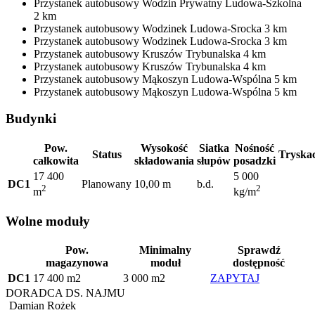
Przystanek autobusowy
Wodzin Prywatny Ludowa-Szkolna
2 km
Przystanek autobusowy
Wodzinek Ludowa-Srocka
3 km
Przystanek autobusowy
Wodzinek Ludowa-Srocka
3 km
Przystanek autobusowy
Kruszów Trybunalska
4 km
Przystanek autobusowy
Kruszów Trybunalska
4 km
Przystanek autobusowy
Mąkoszyn Ludowa-Wspólna
5 km
Przystanek autobusowy
Mąkoszyn Ludowa-Wspólna
5 km
Budynki
Pow.
Wysokość
Siatka
Nośność
Status
Tryska
całkowita
składowania
słupów
posadzki
17 400
5 000
DC1
Planowany
10,00 m
b.d.
2
2
m
kg/m
Wolne moduły
Pow.
Minimalny
Sprawdź
magazynowa
moduł
dostępność
DC1
17 400 m2
3 000 m2
ZAPYTAJ
DORADCA DS. NAJMU
Damian Rożek