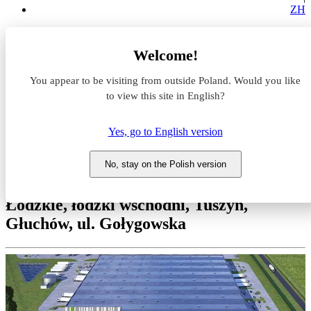
ZH
Magazyny do wynajęcia
Welcome!
Łódzkie
łódzki wschodni
You appear to be visiting from outside Poland. Would you like
Tuszyn
Głuchów
to view this site in English?
GLP Łódź II Logistics Centre
Yes, go to English version
Magazyn do wynajęcia GLP
Łódź II Logistics Centre
No, stay on the Polish version
Łódzkie, łódzki wschodni, Tuszyn,
Głuchów, ul. Gołygowska