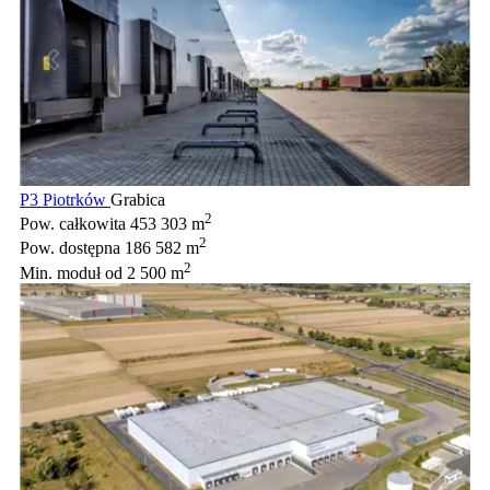
P3 Piotrków
Grabica
2
Pow. całkowita
453 303 m
2
Pow. dostępna
186 582 m
2
Min. moduł
od 2 500 m