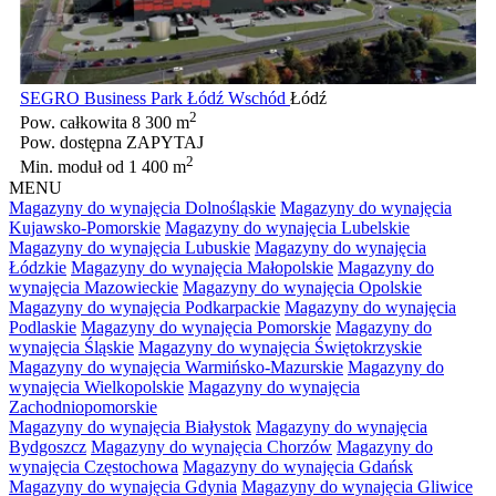
SEGRO Business Park Łódź Wschód
Łódź
2
Pow. całkowita
8 300 m
Pow. dostępna
ZAPYTAJ
2
Min. moduł
od 1 400 m
MENU
Magazyny do wynajęcia Dolnośląskie
Magazyny do wynajęcia
Kujawsko-Pomorskie
Magazyny do wynajęcia Lubelskie
Magazyny do wynajęcia Lubuskie
Magazyny do wynajęcia
Łódzkie
Magazyny do wynajęcia Małopolskie
Magazyny do
wynajęcia Mazowieckie
Magazyny do wynajęcia Opolskie
Magazyny do wynajęcia Podkarpackie
Magazyny do wynajęcia
Podlaskie
Magazyny do wynajęcia Pomorskie
Magazyny do
wynajęcia Śląskie
Magazyny do wynajęcia Świętokrzyskie
Magazyny do wynajęcia Warmińsko-Mazurskie
Magazyny do
wynajęcia Wielkopolskie
Magazyny do wynajęcia
Zachodniopomorskie
Magazyny do wynajęcia Białystok
Magazyny do wynajęcia
Bydgoszcz
Magazyny do wynajęcia Chorzów
Magazyny do
wynajęcia Częstochowa
Magazyny do wynajęcia Gdańsk
Magazyny do wynajęcia Gdynia
Magazyny do wynajęcia Gliwice