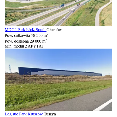
MDC2 Park Łódź South
Głuchów
2
Pow. całkowita
78 550 m
2
Pow. dostępna
29 000 m
Min. moduł
ZAPYTAJ
Logistic Park Kruszów
Tuszyn