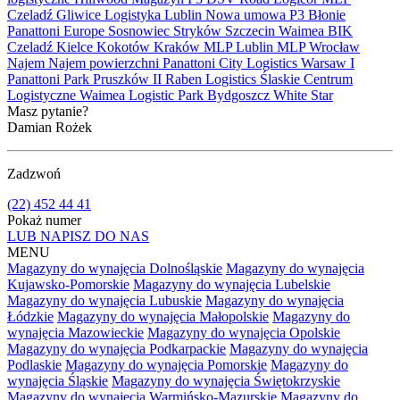
Czeladź
Gliwice
Logistyka
Lublin
Nowa umowa
P3 Błonie
Panattoni Europe
Sosnowiec
Stryków
Szczecin
Waimea
BIK
Czeladź
Kielce
Kokotów
Kraków
MLP Lublin
MLP Wrocław
Najem
Najem powierzchni
Panattoni City Logistics Warsaw I
Panattoni Park Pruszków II
Raben Logistics
Ślaskie Centrum
Logistyczne
Waimea Logistic Park Bydgoszcz
White Star
Masz pytanie?
Damian Rożek
Zadzwoń
(22) 452 44 41
Pokaż numer
LUB NAPISZ DO NAS
MENU
Magazyny do wynajęcia Dolnośląskie
Magazyny do wynajęcia
Kujawsko-Pomorskie
Magazyny do wynajęcia Lubelskie
Magazyny do wynajęcia Lubuskie
Magazyny do wynajęcia
Łódzkie
Magazyny do wynajęcia Małopolskie
Magazyny do
wynajęcia Mazowieckie
Magazyny do wynajęcia Opolskie
Magazyny do wynajęcia Podkarpackie
Magazyny do wynajęcia
Podlaskie
Magazyny do wynajęcia Pomorskie
Magazyny do
wynajęcia Śląskie
Magazyny do wynajęcia Świętokrzyskie
Magazyny do wynajęcia Warmińsko-Mazurskie
Magazyny do