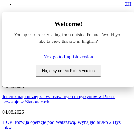
ZH
Aktualności z rynku magazynowego
Welcome!
Aktualności z rynku
You appear to be visiting from outside Poland. Would you
like to view this site in English?
magazynowego
Yes, go to English version
Zapraszamy do zapoznania się z najnowszymi informacjami
dotyczącymi sytuacji na rynku komercyjnym, nowymi projektami
deweloperskimi, a także wydarzeniami i zmianami na naszym
No, stay on the Polish version
portalu.
05.08.2026
Jeden z najbardziej zaawansowanych magazynów w Polsce
powstaje w Stanowicach
04.08.2026
HOPI rozwija operacje pod Warszawą. Wynajęło blisko 23 tys.
mkw.