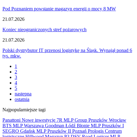
Pod Poznaniem powstanie magazyn energii o mocy 8 MW
21.07.2026
Koniec nieograniczonych stref pożarowych
21.07.2026
Polski dystrybutor IT przenosi logistykę na Śląsk. Wynajął ponad 6
tys. mkw.
1
2
3
4
5
następna
ostatnia
Najpopularniejsze tagi
Panattoni
Nowe inwestycje
7R
MLP Group
Pruszków
Wrocław
BTS
MLP
Warszawa
Goodman
Łódź
Błonie
MLP Pruszków I
SEGRO
Gdańsk
MLP Pruszków II
Poznań
Prologis
Centrum
logistyczne
Hillwood
Magazyn
P3
DSV Road
Logicor
MLP