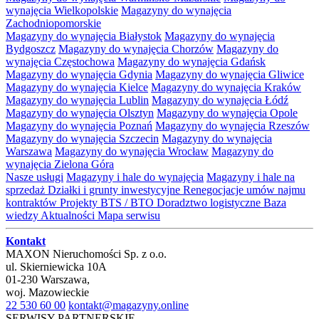
wynajęcia Wielkopolskie
Magazyny do wynajęcia
Zachodniopomorskie
Magazyny do wynajęcia Białystok
Magazyny do wynajęcia
Bydgoszcz
Magazyny do wynajęcia Chorzów
Magazyny do
wynajęcia Częstochowa
Magazyny do wynajęcia Gdańsk
Magazyny do wynajęcia Gdynia
Magazyny do wynajęcia Gliwice
Magazyny do wynajęcia Kielce
Magazyny do wynajęcia Kraków
Magazyny do wynajęcia Lublin
Magazyny do wynajęcia Łódź
Magazyny do wynajęcia Olsztyn
Magazyny do wynajęcia Opole
Magazyny do wynajęcia Poznań
Magazyny do wynajęcia Rzeszów
Magazyny do wynajęcia Szczecin
Magazyny do wynajęcia
Warszawa
Magazyny do wynajęcia Wrocław
Magazyny do
wynajęcia Zielona Góra
Nasze usługi
Magazyny i hale do wynajęcia
Magazyny i hale na
sprzedaż
Działki i grunty inwestycyjne
Renegocjacje umów najmu
kontraktów
Projekty BTS / BTO
Doradztwo logistyczne
Baza
wiedzy
Aktualności
Mapa serwisu
Kontakt
MAXON Nieruchomości Sp. z o.o.
ul.
Skierniewicka 10A
01-230
Warszawa
,
woj.
Mazowieckie
22 530 60 00
kontakt@magazyny.online
SERWISY PARTNERSKIE