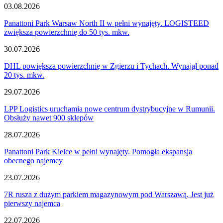
03.08.2026
Panattoni Park Warsaw North II w pełni wynajęty. LOGISTEED
zwiększa powierzchnię do 50 tys. mkw.
30.07.2026
DHL powiększa powierzchnię w Zgierzu i Tychach. Wynajął ponad
20 tys. mkw.
29.07.2026
LPP Logistics uruchamia nowe centrum dystrybucyjne w Rumunii.
Obsłuży nawet 900 sklepów
28.07.2026
Panattoni Park Kielce w pełni wynajęty. Pomogła ekspansja
obecnego najemcy
23.07.2026
7R rusza z dużym parkiem magazynowym pod Warszawą. Jest już
pierwszy najemca
22.07.2026