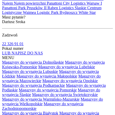
Najem
Najem powierzchni
Panattoni City Logistics Warsaw I
Panattoni Park Pruszków II
Raben Logistics
Ślaskie Centrum
Logistyczne
Waimea Logistic Park Bydgoszcz
White Star
Masz pytanie?
Dariusz Sroka
Zadzwoń
22 326 91 01
Pokaż numer
LUB NAPISZ DO NAS
MENU
Magazyny do wynajęcia Dolnośląskie
Magazyny do wynajęcia
Kujawsko-Pomorskie
Magazyny do wynajęcia Lubelskie
Magazyny do wynajęcia Lubuskie
Magazyny do wynajęcia
Łódzkie
Magazyny do wynajęcia Małopolskie
Magazyny do
wynajęcia Mazowieckie
Magazyny do wynajęcia Opolskie
Magazyny do wynajęcia Podkarpackie
Magazyny do wynajęcia
Podlaskie
Magazyny do wynajęcia Pomorskie
Magazyny do
wynajęcia Śląskie
Magazyny do wynajęcia Świętokrzyskie
Magazyny do wynajęcia Warmińsko-Mazurskie
Magazyny do
wynajęcia Wielkopolskie
Magazyny do wynajęcia
Zachodniopomorskie
Magazyny do wynajęcia Białystok
Magazyny do wynajęcia