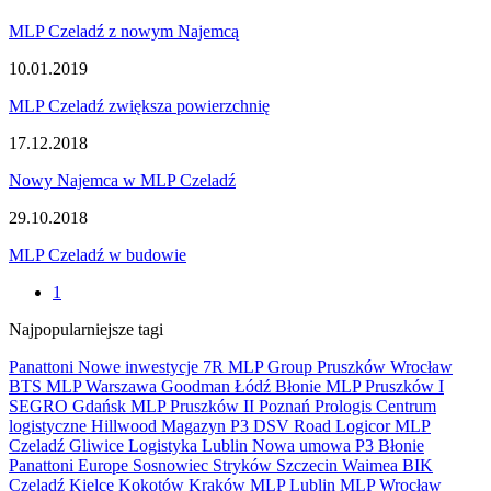
MLP Czeladź z nowym Najemcą
10.01.2019
MLP Czeladź zwiększa powierzchnię
17.12.2018
Nowy Najemca w MLP Czeladź
29.10.2018
MLP Czeladź w budowie
1
Najpopularniejsze tagi
Panattoni
Nowe inwestycje
7R
MLP Group
Pruszków
Wrocław
BTS
MLP
Warszawa
Goodman
Łódź
Błonie
MLP Pruszków I
SEGRO
Gdańsk
MLP Pruszków II
Poznań
Prologis
Centrum
logistyczne
Hillwood
Magazyn
P3
DSV Road
Logicor
MLP
Czeladź
Gliwice
Logistyka
Lublin
Nowa umowa
P3 Błonie
Panattoni Europe
Sosnowiec
Stryków
Szczecin
Waimea
BIK
Czeladź
Kielce
Kokotów
Kraków
MLP Lublin
MLP Wrocław