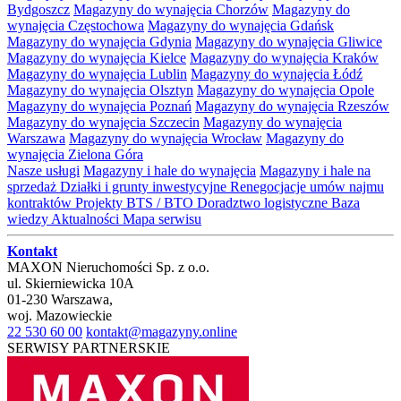
Bydgoszcz
Magazyny do wynajęcia Chorzów
Magazyny do
wynajęcia Częstochowa
Magazyny do wynajęcia Gdańsk
Magazyny do wynajęcia Gdynia
Magazyny do wynajęcia Gliwice
Magazyny do wynajęcia Kielce
Magazyny do wynajęcia Kraków
Magazyny do wynajęcia Lublin
Magazyny do wynajęcia Łódź
Magazyny do wynajęcia Olsztyn
Magazyny do wynajęcia Opole
Magazyny do wynajęcia Poznań
Magazyny do wynajęcia Rzeszów
Magazyny do wynajęcia Szczecin
Magazyny do wynajęcia
Warszawa
Magazyny do wynajęcia Wrocław
Magazyny do
wynajęcia Zielona Góra
Nasze usługi
Magazyny i hale do wynajęcia
Magazyny i hale na
sprzedaż
Działki i grunty inwestycyjne
Renegocjacje umów najmu
kontraktów
Projekty BTS / BTO
Doradztwo logistyczne
Baza
wiedzy
Aktualności
Mapa serwisu
Kontakt
MAXON Nieruchomości Sp. z o.o.
ul.
Skierniewicka 10A
01-230
Warszawa
,
woj.
Mazowieckie
22 530 60 00
kontakt@magazyny.online
SERWISY PARTNERSKIE