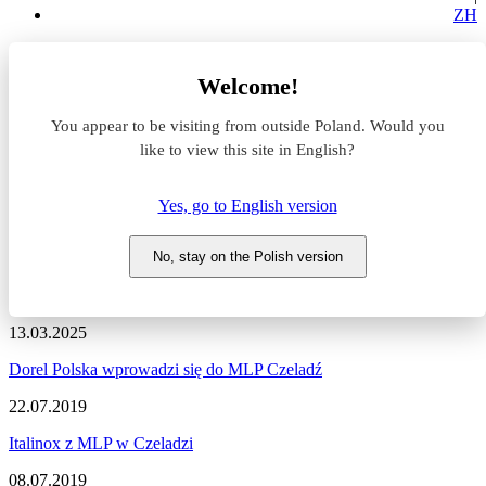
ZH
Aktualności z rynku magazynowego
Welcome!
MLP Czeladź
You appear to be visiting from outside Poland. Would you
Aktualności z rynku
like to view this site in English?
magazynowego #MLP Czeladź
Yes, go to English version
Zapraszamy do zapoznania się z najnowszymi informacjami
dotyczącymi sytuacji na rynku komercyjnym, nowymi projektami
No, stay on the Polish version
deweloperskimi, a także wydarzeniami i zmianami na naszym
portalu.
13.03.2025
Dorel Polska wprowadzi się do MLP Czeladź
22.07.2019
Italinox z MLP w Czeladzi
08.07.2019