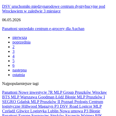
DSV uruchomiło międzynarodowe centrum dystrybucyjne pod
Wrocławiem w zaledwie 3 miesiące
06.05.2026
Panattoni sprzedało centrum e-grocery dla Auchan
pierwsza
poprzednia
2
3
4
5
6
następna
ostatnia
Najpopularniejsze tagi
Panattoni
Nowe inwestycje
7R
MLP Group
Pruszków
Wrocław
BTS
MLP
Warszawa
Goodman
Łódź
Błonie
MLP Pruszków I
SEGRO
Gdańsk
MLP Pruszków II
Poznań
Prologis
Centrum
logistyczne
Hillwood
Magazyn
P3
DSV Road
Logicor
MLP
Czeladź
Gliwice
Logistyka
Lublin
Nowa umowa
P3 Błonie
Panattoni Europe
Sosnowiec
Stryków
Szczecin
Waimea
BIK