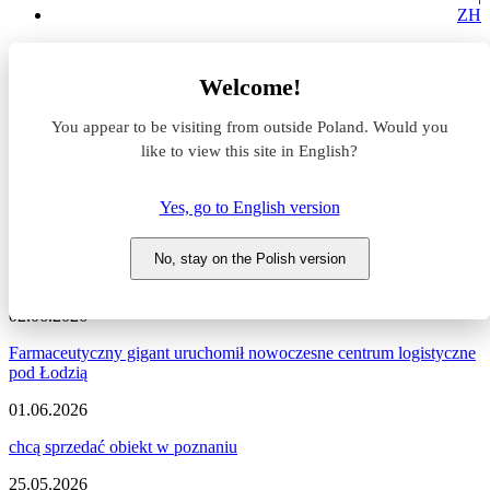
ZH
Aktualności z rynku magazynowego
Welcome!
Aktualności z rynku
You appear to be visiting from outside Poland. Would you
like to view this site in English?
magazynowego
Yes, go to English version
Zapraszamy do zapoznania się z najnowszymi informacjami
dotyczącymi sytuacji na rynku komercyjnym, nowymi projektami
deweloperskimi, a także wydarzeniami i zmianami na naszym
No, stay on the Polish version
portalu.
02.06.2026
Farmaceutyczny gigant uruchomił nowoczesne centrum logistyczne
pod Łodzią
01.06.2026
chcą sprzedać obiekt w poznaniu
25.05.2026