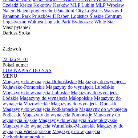
Czeladź
Kielce
Kokotów
Kraków
MLP Lublin
MLP Wrocław
Najem
Najem powierzchni
Panattoni City Logistics Warsaw I
Panattoni Park Pruszków II
Raben Logistics
Ślaskie Centrum
Logistyczne
Waimea Logistic Park Bydgoszcz
White Star
Masz pytanie?
Dariusz Sroka
Zadzwoń
22 326 91 01
Pokaż numer
LUB NAPISZ DO NAS
MENU
Magazyny do wynajęcia Dolnośląskie
Magazyny do wynajęcia
Kujawsko-Pomorskie
Magazyny do wynajęcia Lubelskie
Magazyny do wynajęcia Lubuskie
Magazyny do wynajęcia
Łódzkie
Magazyny do wynajęcia Małopolskie
Magazyny do
wynajęcia Mazowieckie
Magazyny do wynajęcia Opolskie
Magazyny do wynajęcia Podkarpackie
Magazyny do wynajęcia
Podlaskie
Magazyny do wynajęcia Pomorskie
Magazyny do
wynajęcia Śląskie
Magazyny do wynajęcia Świętokrzyskie
Magazyny do wynajęcia Warmińsko-Mazurskie
Magazyny do
wynajęcia Wielkopolskie
Magazyny do wynajęcia
Zachodniopomorskie