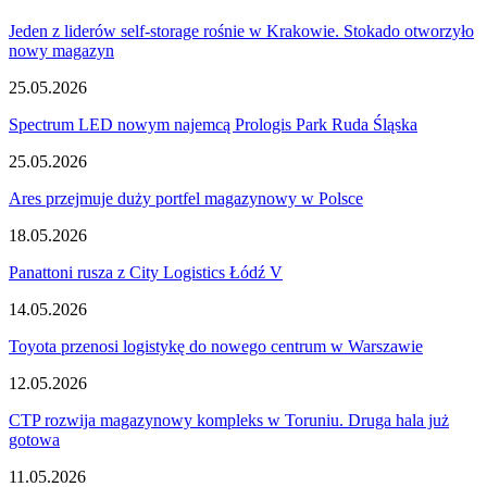
Jeden z liderów self-storage rośnie w Krakowie. Stokado otworzyło
nowy magazyn
25.05.2026
Spectrum LED nowym najemcą Prologis Park Ruda Śląska
25.05.2026
Ares przejmuje duży portfel magazynowy w Polsce
18.05.2026
Panattoni rusza z City Logistics Łódź V
14.05.2026
Toyota przenosi logistykę do nowego centrum w Warszawie
12.05.2026
CTP rozwija magazynowy kompleks w Toruniu. Druga hala już
gotowa
11.05.2026