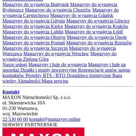
Magazyny do wynajęcia Białystok
Magazyny do wynajęcia
Bydgoszcz
Magazyny do wynajęcia Chorzów
Magazyny do
wynajęcia Częstochowa
Magazyny do wynajęcia Gdańsk
Magazyny do wynajęcia Gdynia
Magazyny do wynajęcia Gliwice
Magazyny do wynajęcia Kielce
Magazyny do wynajęcia Kraków
Magazyny do wynajęcia Lublin
Magazyny do wynajęcia Łódź
Magazyny do wynajęcia Olsztyn
Magazyny do wynajęcia Opole
Magazyny do wynajęcia Poznań
Magazyny do wynajęcia Rzeszów
Magazyny do wynajęcia Szczecin
Magazyny do wynajęcia
Warszawa
Magazyny do wynajęcia Wrocław
Magazyny do
wynajęcia Zielona Góra
Nasze usługi
Magazyny i hale do wynajęcia
Magazyny i hale na
sprzedaż
Działki i grunty inwestycyjne
Renegocjacje umów najmu
kontraktów
Projekty BTS / BTO
Doradztwo logistyczne
Baza
wiedzy
Aktualności
Mapa serwisu
Kontakt
MAXON Nieruchomości Sp. z o.o.
ul.
Skierniewicka 10A
01-230
Warszawa
,
woj.
Mazowieckie
22 530 60 00
kontakt@magazyny.online
SERWISY PARTNERSKIE