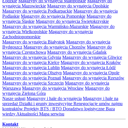
Łódzkie
Magazyny do wynajęcia Małopolskie
Magazyny do
wynajęcia Mazowieckie
Magazyny do wynajęcia Opolskie
Magazyny do wynajęcia Podkarpackie
Magazyny do wynajęcia
Podlaskie
Magazyny do wynajęcia Pomorskie
Magazyny do
wynajęcia Śląskie
Magazyny do wynajęcia Świętokrzyskie
Magazyny do wynajęcia Warmińsko-Mazurskie
Magazyny do
wynajęcia Wielkopolskie
Magazyny do wynajęcia
Zachodniopomorskie
Magazyny do wynajęcia Białystok
Magazyny do wynajęcia
Bydgoszcz
Magazyny do wynajęcia Chorzów
Magazyny do
wynajęcia Częstochowa
Magazyny do wynajęcia Gdańsk
Magazyny do wynajęcia Gdynia
Magazyny do wynajęcia Gliwice
Magazyny do wynajęcia Kielce
Magazyny do wynajęcia Kraków
Magazyny do wynajęcia Lublin
Magazyny do wynajęcia Łódź
Magazyny do wynajęcia Olsztyn
Magazyny do wynajęcia Opole
Magazyny do wynajęcia Poznań
Magazyny do wynajęcia Rzeszów
Magazyny do wynajęcia Szczecin
Magazyny do wynajęcia
Warszawa
Magazyny do wynajęcia Wrocław
Magazyny do
wynajęcia Zielona Góra
Nasze usługi
Magazyny i hale do wynajęcia
Magazyny i hale na
sprzedaż
Działki i grunty inwestycyjne
Renegocjacje umów najmu
kontraktów
Projekty BTS / BTO
Doradztwo logistyczne
Baza
wiedzy
Aktualności
Mapa serwisu
Kontakt