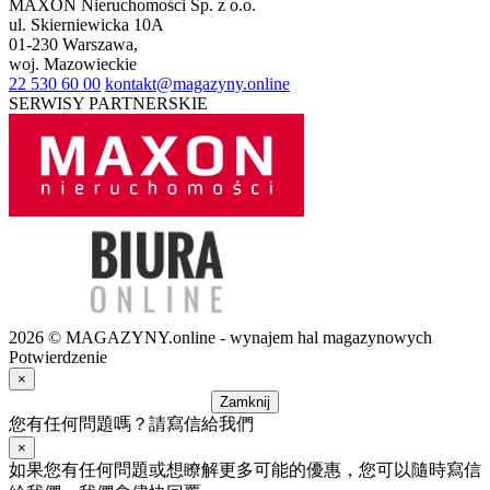
MAXON Nieruchomości Sp. z o.o.
ul.
Skierniewicka 10A
01-230
Warszawa
,
woj.
Mazowieckie
22 530 60 00
kontakt@magazyny.online
SERWISY PARTNERSKIE
2026 © MAGAZYNY.online - wynajem hal magazynowych
Potwierdzenie
×
Zamknij
您有任何問題嗎？請寫信給我們
×
如果您有任何問題或想瞭解更多可能的優惠，您可以隨時寫信