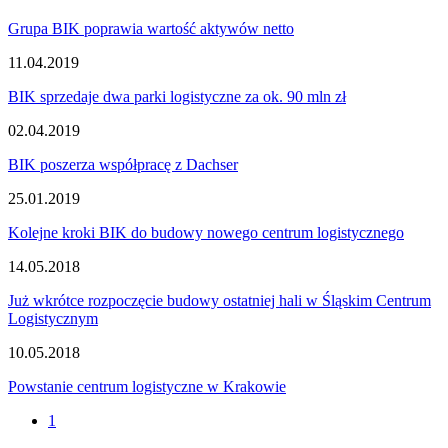
Grupa BIK poprawia wartość aktywów netto
11.04.2019
BIK sprzedaje dwa parki logistyczne za ok. 90 mln zł
02.04.2019
BIK poszerza współpracę z Dachser
25.01.2019
Kolejne kroki BIK do budowy nowego centrum logistycznego
14.05.2018
Już wkrótce rozpoczęcie budowy ostatniej hali w Śląskim Centrum
Logistycznym
10.05.2018
Powstanie centrum logistyczne w Krakowie
1