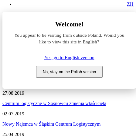
ZH
Aktualności z rynku magazynowego
Welcome!
BIK
You appear to be visiting from outside Poland. Would you
Aktualności z rynku
like to view this site in English?
magazynowego #BIK
Yes, go to English version
Zapraszamy do zapoznania się z najnowszymi informacjami
dotyczącymi sytuacji na rynku komercyjnym, nowymi projektami
No, stay on the Polish version
deweloperskimi, a także wydarzeniami i zmianami na naszym
portalu.
27.08.2019
Centrum logistyczne w Sosnowcu zmienia właściciela
02.07.2019
Nowy Najemca w Śląskim Centrum Logistycznym
25.04.2019