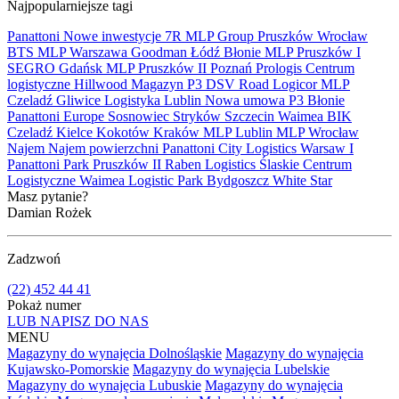
Najpopularniejsze tagi
Panattoni
Nowe inwestycje
7R
MLP Group
Pruszków
Wrocław
BTS
MLP
Warszawa
Goodman
Łódź
Błonie
MLP Pruszków I
SEGRO
Gdańsk
MLP Pruszków II
Poznań
Prologis
Centrum
logistyczne
Hillwood
Magazyn
P3
DSV Road
Logicor
MLP
Czeladź
Gliwice
Logistyka
Lublin
Nowa umowa
P3 Błonie
Panattoni Europe
Sosnowiec
Stryków
Szczecin
Waimea
BIK
Czeladź
Kielce
Kokotów
Kraków
MLP Lublin
MLP Wrocław
Najem
Najem powierzchni
Panattoni City Logistics Warsaw I
Panattoni Park Pruszków II
Raben Logistics
Ślaskie Centrum
Logistyczne
Waimea Logistic Park Bydgoszcz
White Star
Masz pytanie?
Damian Rożek
Zadzwoń
(22) 452 44 41
Pokaż numer
LUB NAPISZ DO NAS
MENU
Magazyny do wynajęcia Dolnośląskie
Magazyny do wynajęcia
Kujawsko-Pomorskie
Magazyny do wynajęcia Lubelskie
Magazyny do wynajęcia Lubuskie
Magazyny do wynajęcia