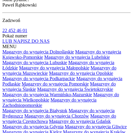
Paweł Rąbkowski
Zadzwoń
22 452 46 01
Pokaż numer
LUB NAPISZ DO NAS
MENU
Magazyny do wynajęcia Dolnośląskie
Magazyny do wynajęcia
Kujawsko-Pomorskie
Magazyny do wynajęcia Lubelskie
Magazyny do wynajęcia Lubuskie
Magazyny do wynajęcia
Łódzkie
Magazyny do wynajęcia Małopolskie
Magazyny do
wynajęcia Mazowieckie
Magazyny do wynajęcia Opolskie
Magazyny do wynajęcia Podkarpackie
Magazyny do wynajęcia
Podlaskie
Magazyny do wynajęcia Pomorskie
Magazyny do
wynajęcia Śląskie
Magazyny do wynajęcia Świętokrzyskie
Magazyny do wynajęcia Warmińsko-Mazurskie
Magazyny do
wynajęcia Wielkopolskie
Magazyny do wynajęcia
Zachodniopomorskie
Magazyny do wynajęcia Białystok
Magazyny do wynajęcia
Bydgoszcz
Magazyny do wynajęcia Chorzów
Magazyny do
wynajęcia Częstochowa
Magazyny do wynajęcia Gdańsk
Magazyny do wynajęcia Gdynia
Magazyny do wynajęcia Gliwice
Magazyny do wynajęcia Kielce
Magazyny do wynajęcia Kraków