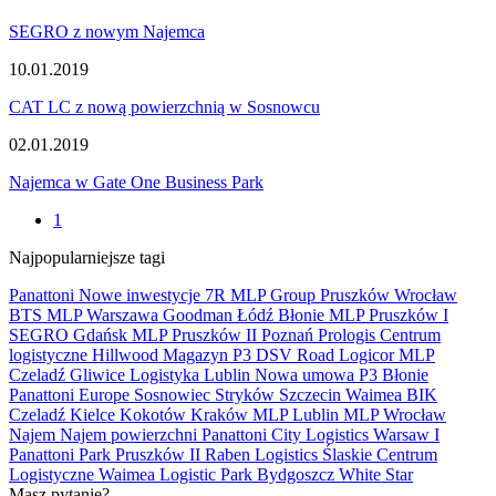
SEGRO z nowym Najemca
10.01.2019
CAT LC z nową powierzchnią w Sosnowcu
02.01.2019
Najemca w Gate One Business Park
1
Najpopularniejsze tagi
Panattoni
Nowe inwestycje
7R
MLP Group
Pruszków
Wrocław
BTS
MLP
Warszawa
Goodman
Łódź
Błonie
MLP Pruszków I
SEGRO
Gdańsk
MLP Pruszków II
Poznań
Prologis
Centrum
logistyczne
Hillwood
Magazyn
P3
DSV Road
Logicor
MLP
Czeladź
Gliwice
Logistyka
Lublin
Nowa umowa
P3 Błonie
Panattoni Europe
Sosnowiec
Stryków
Szczecin
Waimea
BIK
Czeladź
Kielce
Kokotów
Kraków
MLP Lublin
MLP Wrocław
Najem
Najem powierzchni
Panattoni City Logistics Warsaw I
Panattoni Park Pruszków II
Raben Logistics
Ślaskie Centrum
Logistyczne
Waimea Logistic Park Bydgoszcz
White Star
Masz pytanie?