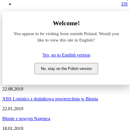
ZH
Aktualności z rynku magazynowego
Welcome!
Nowa umowa
You appear to be visiting from outside Poland. Would you
Aktualności z rynku
like to view this site in English?
magazynowego #Nowa umowa
Yes, go to English version
Zapraszamy do zapoznania się z najnowszymi informacjami
dotyczącymi sytuacji na rynku komercyjnym, nowymi projektami
No, stay on the Polish version
deweloperskimi, a także wydarzeniami i zmianami na naszym
portalu.
22.08.2019
XBS Logistics z dodatkową powierzchnią w Błoniu
22.01.2019
Błonie z nowym Najemcą
18.01.2019