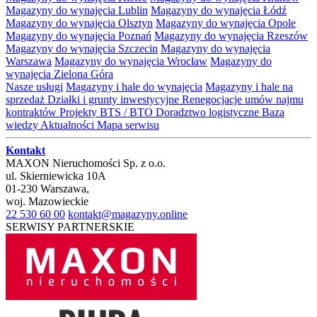
Magazyny do wynajęcia Lublin
Magazyny do wynajęcia Łódź
Magazyny do wynajęcia Olsztyn
Magazyny do wynajęcia Opole
Magazyny do wynajęcia Poznań
Magazyny do wynajęcia Rzeszów
Magazyny do wynajęcia Szczecin
Magazyny do wynajęcia
Warszawa
Magazyny do wynajęcia Wrocław
Magazyny do
wynajęcia Zielona Góra
Nasze usługi
Magazyny i hale do wynajęcia
Magazyny i hale na
sprzedaż
Działki i grunty inwestycyjne
Renegocjacje umów najmu
kontraktów
Projekty BTS / BTO
Doradztwo logistyczne
Baza
wiedzy
Aktualności
Mapa serwisu
Kontakt
MAXON Nieruchomości Sp. z o.o.
ul.
Skierniewicka 10A
01-230
Warszawa
,
woj.
Mazowieckie
22 530 60 00
kontakt@magazyny.online
SERWISY PARTNERSKIE