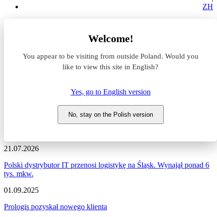
ZH
Aktualności z rynku magazynowego
Welcome!
Prologis
You appear to be visiting from outside Poland. Would you
Aktualności z rynku
like to view this site in English?
magazynowego #Prologis
Yes, go to English version
Zapraszamy do zapoznania się z najnowszymi informacjami
dotyczącymi sytuacji na rynku komercyjnym, nowymi projektami
No, stay on the Polish version
deweloperskimi, a także wydarzeniami i zmianami na naszym
portalu.
21.07.2026
Polski dystrybutor IT przenosi logistykę na Śląsk. Wynajął ponad 6
tys. mkw.
01.09.2025
Prologis pozyskał nowego klienta