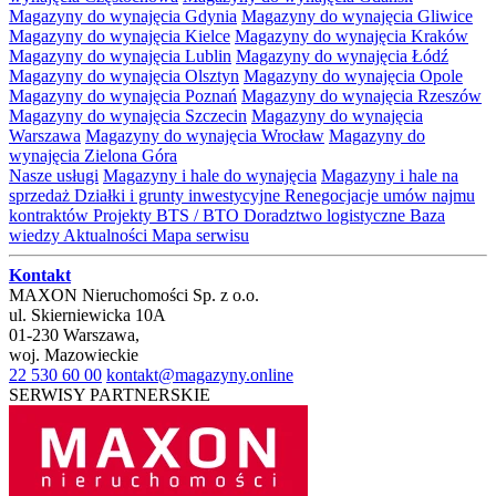
Magazyny do wynajęcia Gdynia
Magazyny do wynajęcia Gliwice
Magazyny do wynajęcia Kielce
Magazyny do wynajęcia Kraków
Magazyny do wynajęcia Lublin
Magazyny do wynajęcia Łódź
Magazyny do wynajęcia Olsztyn
Magazyny do wynajęcia Opole
Magazyny do wynajęcia Poznań
Magazyny do wynajęcia Rzeszów
Magazyny do wynajęcia Szczecin
Magazyny do wynajęcia
Warszawa
Magazyny do wynajęcia Wrocław
Magazyny do
wynajęcia Zielona Góra
Nasze usługi
Magazyny i hale do wynajęcia
Magazyny i hale na
sprzedaż
Działki i grunty inwestycyjne
Renegocjacje umów najmu
kontraktów
Projekty BTS / BTO
Doradztwo logistyczne
Baza
wiedzy
Aktualności
Mapa serwisu
Kontakt
MAXON Nieruchomości Sp. z o.o.
ul.
Skierniewicka 10A
01-230
Warszawa
,
woj.
Mazowieckie
22 530 60 00
kontakt@magazyny.online
SERWISY PARTNERSKIE