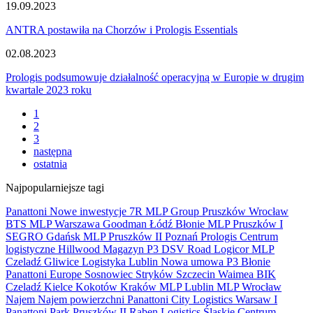
19.09.2023
ANTRA postawiła na Chorzów i Prologis Essentials
02.08.2023
Prologis podsumowuje działalność operacyjną w Europie w drugim
kwartale 2023 roku
1
2
3
następna
ostatnia
Najpopularniejsze tagi
Panattoni
Nowe inwestycje
7R
MLP Group
Pruszków
Wrocław
BTS
MLP
Warszawa
Goodman
Łódź
Błonie
MLP Pruszków I
SEGRO
Gdańsk
MLP Pruszków II
Poznań
Prologis
Centrum
logistyczne
Hillwood
Magazyn
P3
DSV Road
Logicor
MLP
Czeladź
Gliwice
Logistyka
Lublin
Nowa umowa
P3 Błonie
Panattoni Europe
Sosnowiec
Stryków
Szczecin
Waimea
BIK
Czeladź
Kielce
Kokotów
Kraków
MLP Lublin
MLP Wrocław
Najem
Najem powierzchni
Panattoni City Logistics Warsaw I
Panattoni Park Pruszków II
Raben Logistics
Ślaskie Centrum