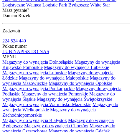
Logistyczne
Waimea Logistic Park Bydgoszcz
White Star
Masz pytanie?
Damian Rożek
Zadzwoń
224 524 440
Pokaż numer
LUB NAPISZ DO NAS
MENU
Magazyny do wynajęcia Dolnośląskie
Magazyny do wynajęcia
Kujawsko-Pomorskie
Magazyny do wynajęcia Lubelskie
Magazyny do wynajęcia Lubuskie
Magazyny do wynajęcia
Łódzkie
Magazyny do wynajęcia Małopolskie
Magazyny do
wynajęcia Mazowieckie
Magazyny do wynajęcia Opolskie
Magazyny do wynajęcia Podkarpackie
Magazyny do wynajęcia
Podlaskie
Magazyny do wynajęcia Pomorskie
Magazyny do
wynajęcia Śląskie
Magazyny do wynajęcia Świętokrzyskie
Magazyny do wynajęcia Warmińsko-Mazurskie
Magazyny do
wynajęcia Wielkopolskie
Magazyny do wynajęcia
Zachodniopomorskie
Magazyny do wynajęcia Białystok
Magazyny do wynajęcia
Bydgoszcz
Magazyny do wynajęcia Chorzów
Magazyny do
wynajęcia Częstochowa
Magazyny do wynajęcia Gdańsk