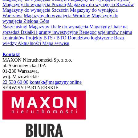
Magazyny do wynajęcia Poznań
Magazyny do wynajęcia Rzeszów
Magazyny do wynajęcia Szczecin
Magazyny do wynajęcia
Warszawa
Magazyny do wynajęcia Wrocław
Magazyny do
wynajęcia Zielona Góra
Nasze usługi
Magazyny i hale do wynajęcia
Magazyny i hale na
sprzedaż
Działki i grunty inwestycyjne
Renegocjacje umów najmu
kontraktów
Projekty BTS / BTO
Doradztwo logistyczne
Baza
wiedzy
Aktualności
Mapa serwisu
Kontakt
MAXON Nieruchomości Sp. z o.o.
ul.
Skierniewicka 10A
01-230
Warszawa
,
woj.
Mazowieckie
22 530 60 00
kontakt@magazyny.online
SERWISY PARTNERSKIE