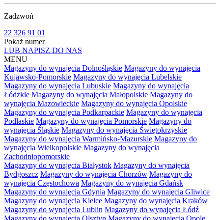
Zadzwoń
22 326 91 01
Pokaż numer
LUB NAPISZ DO NAS
MENU
Magazyny do wynajęcia Dolnośląskie
Magazyny do wynajęcia
Kujawsko-Pomorskie
Magazyny do wynajęcia Lubelskie
Magazyny do wynajęcia Lubuskie
Magazyny do wynajęcia
Łódzkie
Magazyny do wynajęcia Małopolskie
Magazyny do
wynajęcia Mazowieckie
Magazyny do wynajęcia Opolskie
Magazyny do wynajęcia Podkarpackie
Magazyny do wynajęcia
Podlaskie
Magazyny do wynajęcia Pomorskie
Magazyny do
wynajęcia Śląskie
Magazyny do wynajęcia Świętokrzyskie
Magazyny do wynajęcia Warmińsko-Mazurskie
Magazyny do
wynajęcia Wielkopolskie
Magazyny do wynajęcia
Zachodniopomorskie
Magazyny do wynajęcia Białystok
Magazyny do wynajęcia
Bydgoszcz
Magazyny do wynajęcia Chorzów
Magazyny do
wynajęcia Częstochowa
Magazyny do wynajęcia Gdańsk
Magazyny do wynajęcia Gdynia
Magazyny do wynajęcia Gliwice
Magazyny do wynajęcia Kielce
Magazyny do wynajęcia Kraków
Magazyny do wynajęcia Lublin
Magazyny do wynajęcia Łódź
Magazyny do wynajęcia Olsztyn
Magazyny do wynajęcia Opole