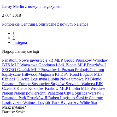
Leroy Merlin z nowym magazynem
27.04.2018
Pomorskie Centrum Logistyczne z nowym Najemcą
1
2
następna
Najpopularniejsze tagi
Panattoni
Nowe inwestycje
7R
MLP Group
Pruszków
Wrocław
BTS
MLP
Warszawa
Goodman
Łódź
Błonie
MLP Pruszków I
SEGRO
Gdańsk
MLP Pruszków II
Poznań
Prologis
Centrum
logistyczne
Hillwood
Magazyn
P3
DSV Road
Logicor
MLP
Czeladź
Gliwice
Logistyka
Lublin
Nowa umowa
P3 Błonie
Panattoni Europe
Sosnowiec
Stryków
Szczecin
Waimea
BIK
Czeladź
Kielce
Kokotów
Kraków
MLP Lublin
MLP Wrocław
Najem
Najem powierzchni
Panattoni City Logistics Warsaw I
Panattoni Park Pruszków II
Raben Logistics
Ślaskie Centrum
Logistyczne
Waimea Logistic Park Bydgoszcz
White Star
Masz pytanie?
Dariusz Sroka