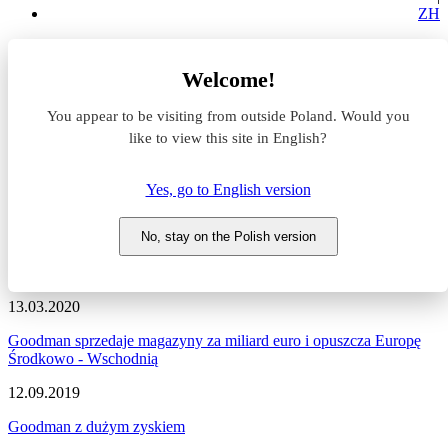
ZH
Aktualności z rynku magazynowego
Welcome!
Goodman
You appear to be visiting from outside Poland. Would you
Aktualności z rynku
like to view this site in English?
magazynowego #Goodman
Yes, go to English version
Zapraszamy do zapoznania się z najnowszymi informacjami
dotyczącymi sytuacji na rynku komercyjnym, nowymi projektami
No, stay on the Polish version
deweloperskimi, a także wydarzeniami i zmianami na naszym
portalu.
13.03.2020
Goodman sprzedaje magazyny za miliard euro i opuszcza Europę
Środkowo - Wschodnią
12.09.2019
Goodman z dużym zyskiem