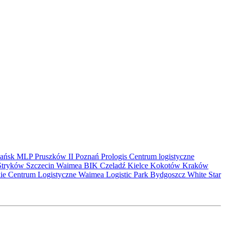
ańsk
MLP Pruszków II
Poznań
Prologis
Centrum logistyczne
Stryków
Szczecin
Waimea
BIK
Czeladź
Kielce
Kokotów
Kraków
kie Centrum Logistyczne
Waimea Logistic Park Bydgoszcz
White Star