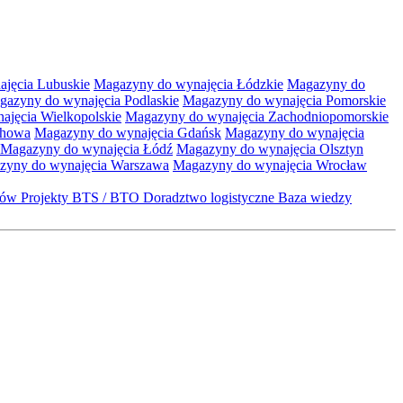
jęcia Lubuskie
Magazyny do wynajęcia Łódzkie
Magazyny do
gazyny do wynajęcia Podlaskie
Magazyny do wynajęcia Pomorskie
jęcia Wielkopolskie
Magazyny do wynajęcia Zachodniopomorskie
chowa
Magazyny do wynajęcia Gdańsk
Magazyny do wynajęcia
Magazyny do wynajęcia Łódź
Magazyny do wynajęcia Olsztyn
zyny do wynajęcia Warszawa
Magazyny do wynajęcia Wrocław
któw
Projekty BTS / BTO
Doradztwo logistyczne
Baza wiedzy