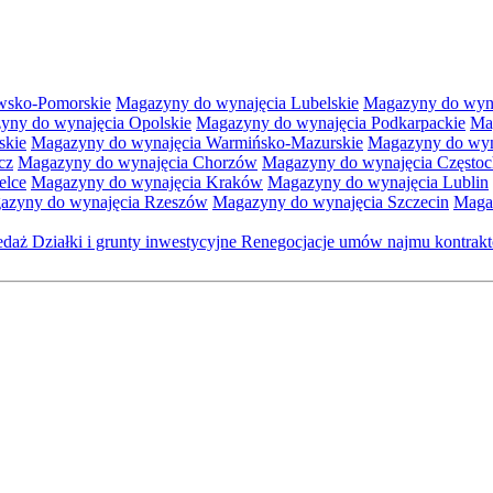
wsko-Pomorskie
Magazyny do wynajęcia Lubelskie
Magazyny do wyna
yny do wynajęcia Opolskie
Magazyny do wynajęcia Podkarpackie
Ma
skie
Magazyny do wynajęcia Warmińsko-Mazurskie
Magazyny do wyna
cz
Magazyny do wynajęcia Chorzów
Magazyny do wynajęcia Często
elce
Magazyny do wynajęcia Kraków
Magazyny do wynajęcia Lublin
azyny do wynajęcia Rzeszów
Magazyny do wynajęcia Szczecin
Maga
zedaż
Działki i grunty inwestycyjne
Renegocjacje umów najmu kontra