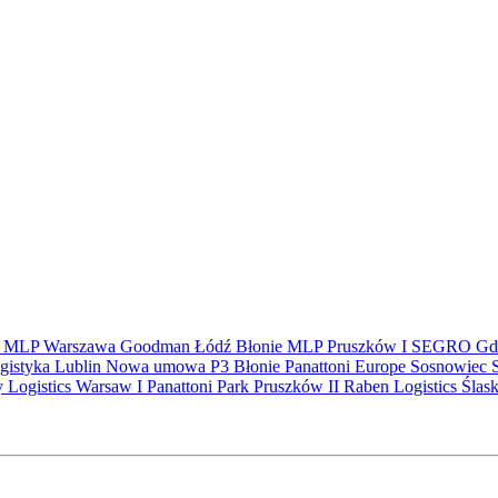
S
MLP
Warszawa
Goodman
Łódź
Błonie
MLP Pruszków I
SEGRO
Gd
gistyka
Lublin
Nowa umowa
P3 Błonie
Panattoni Europe
Sosnowiec
y Logistics Warsaw I
Panattoni Park Pruszków II
Raben Logistics
Ślas