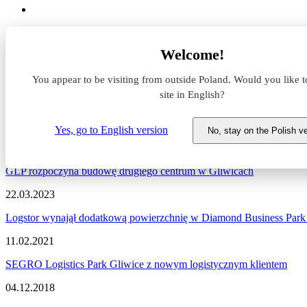
Aktualności z rynku magazynowego
Welcome!
Gliwice
You appear to be visiting from outside Poland. Would you like t
Aktualności z rynku magazynow
site in English?
Zapraszamy do zapoznania się z najnowszymi informacjami dotycząc
Yes, go to English version
No, stay on the Polish v
07.10.2024
GLP rozpoczyna budowę drugiego centrum w Gliwicach
22.03.2023
Logstor wynajął dodatkową powierzchnię w Diamond Business Park
11.02.2021
SEGRO Logistics Park Gliwice z nowym logistycznym klientem
04.12.2018