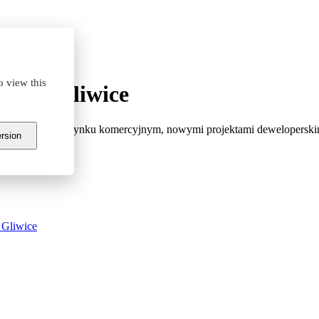
o view this
ego #Gliwice
ymi sytuacji na rynku komercyjnym, nowymi projektami deweloperskim
ersion
 Gliwice