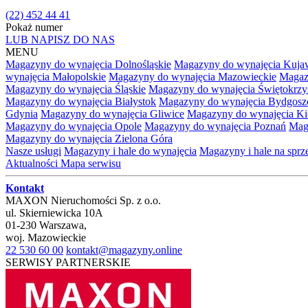
(22) 452 44 41
Pokaż numer
LUB NAPISZ DO NAS
MENU
Magazyny do wynajęcia Dolnośląskie
Magazyny do wynajęcia Kuja
wynajęcia Małopolskie
Magazyny do wynajęcia Mazowieckie
Magaz
Magazyny do wynajęcia Śląskie
Magazyny do wynajęcia Świętokrzy
Magazyny do wynajęcia Białystok
Magazyny do wynajęcia Bydgosz
Gdynia
Magazyny do wynajęcia Gliwice
Magazyny do wynajęcia Ki
Magazyny do wynajęcia Opole
Magazyny do wynajęcia Poznań
Mag
Magazyny do wynajęcia Zielona Góra
Nasze usługi
Magazyny i hale do wynajęcia
Magazyny i hale na spr
Aktualności
Mapa serwisu
Kontakt
MAXON Nieruchomości Sp. z o.o.
ul.
Skierniewicka 10A
01-230
Warszawa
,
woj.
Mazowieckie
22 530 60 00
kontakt@magazyny.online
SERWISY PARTNERSKIE