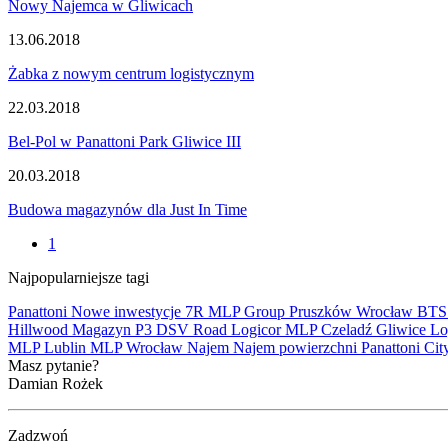
Nowy Najemca w Gliwicach
13.06.2018
Żabka z nowym centrum logistycznym
22.03.2018
Bel-Pol w Panattoni Park Gliwice III
20.03.2018
Budowa magazynów dla Just In Time
1
Najpopularniejsze tagi
Panattoni
Nowe inwestycje
7R
MLP Group
Pruszków
Wrocław
BT
Hillwood
Magazyn
P3
DSV Road
Logicor
MLP Czeladź
Gliwice
Lo
MLP Lublin
MLP Wrocław
Najem
Najem powierzchni
Panattoni Cit
Masz pytanie?
Damian Rożek
Zadzwoń