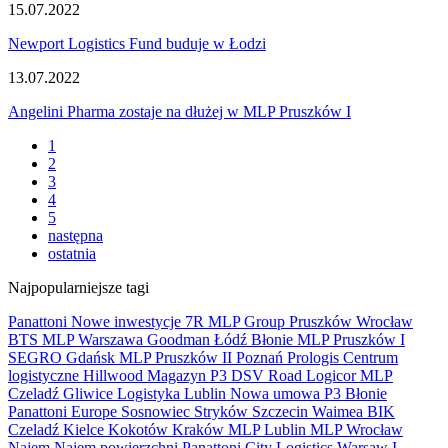
15.07.2022
Newport Logistics Fund buduje w Łodzi
13.07.2022
Angelini Pharma zostaje na dłużej w MLP Pruszków I
1
2
3
4
5
następna
ostatnia
Najpopularniejsze tagi
Panattoni
Nowe inwestycje
7R
MLP Group
Pruszków
Wrocław
BTS
MLP
Warszawa
Goodman
Łódź
Błonie
MLP Pruszków I
SEGRO
Gdańsk
MLP Pruszków II
Poznań
Prologis
Centrum
logistyczne
Hillwood
Magazyn
P3
DSV Road
Logicor
MLP
Czeladź
Gliwice
Logistyka
Lublin
Nowa umowa
P3 Błonie
Panattoni Europe
Sosnowiec
Stryków
Szczecin
Waimea
BIK
Czeladź
Kielce
Kokotów
Kraków
MLP Lublin
MLP Wrocław
Najem
Najem powierzchni
Panattoni City Logistics Warsaw I