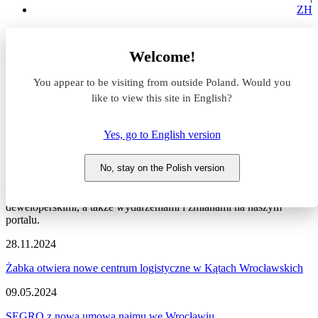
ZH
Aktualności z rynku magazynowego
Welcome!
Centrum logistyczne
You appear to be visiting from outside Poland. Would you
Aktualności z rynku
like to view this site in English?
magazynowego #Centrum
Yes, go to English version
logistyczne
No, stay on the Polish version
Zapraszamy do zapoznania się z najnowszymi informacjami
dotyczącymi sytuacji na rynku komercyjnym, nowymi projektami
deweloperskimi, a także wydarzeniami i zmianami na naszym
portalu.
28.11.2024
Żabka otwiera nowe centrum logistyczne w Kątach Wrocławskich
09.05.2024
SEGRO z nową umową najmu we Wrocławiu