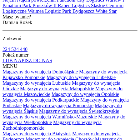
Panattoni Park Pruszków II
Raben Logistics
Ślaskie Centrum
Logistyczne
Waimea Logistic Park Bydgoszcz
White Star
Masz pytanie?
Damian Rożek
Zadzwoń
224 524 440
Pokaż numer
LUB NAPISZ DO NAS
MENU
Magazyny do wynajęcia Dolnośląskie
Magazyny do wynajęcia
Kujawsko-Pomorskie
Magazyny do wynajęcia Lubelskie
Magazyny do wynajęcia Lubuskie
Magazyny do wynajęcia
Łódzkie
Magazyny do wynajęcia Małopolskie
Magazyny do
wynajęcia Mazowieckie
Magazyny do wynajęcia Opolskie
Magazyny do wynajęcia Podkarpackie
Magazyny do wynajęcia
Podlaskie
Magazyny do wynajęcia Pomorskie
Magazyny do
wynajęcia Śląskie
Magazyny do wynajęcia Świętokrzyskie
Magazyny do wynajęcia Warmińsko-Mazurskie
Magazyny do
wynajęcia Wielkopolskie
Magazyny do wynajęcia
Zachodniopomorskie
Magazyny do wynajęcia Białystok
Magazyny do wynajęcia
Bydgoszcz
Magazyny do wynajęcia Chorzów
Magazyny do