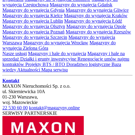
wynajęcia Częstochowa
Magazyny do wynajęcia Gdańsk
Magazyny do wynajęcia Gdynia
Magazyny do wynajęcia Gliwice
Magazyny do wynajęcia Kielce
Magazyny do wynajęcia Kraków
Magazyny do wynajęcia Lublin
Magazyny do wynajęcia Łódź
Magazyny do wynajęcia Olsztyn
Magazyny do wynajęcia Opole
Magazyny do wynajęcia Poznań
Magazyny do wynajęcia Rzeszów
Magazyny do wynajęcia Szczecin
Magazyny do wynajęcia
Warszawa
Magazyny do wynajęcia Wrocław
Magazyny do
wynajęcia Zielona Góra
Nasze usługi
Magazyny i hale do wynajęcia
Magazyny i hale na
sprzedaż
Działki i grunty inwestycyjne
Renegocjacje umów najmu
kontraktów
Projekty BTS / BTO
Doradztwo logistyczne
Baza
wiedzy
Aktualności
Mapa serwisu
Kontakt
MAXON Nieruchomości Sp. z o.o.
ul.
Skierniewicka 10A
01-230
Warszawa
,
woj.
Mazowieckie
22 530 60 00
kontakt@magazyny.online
SERWISY PARTNERSKIE