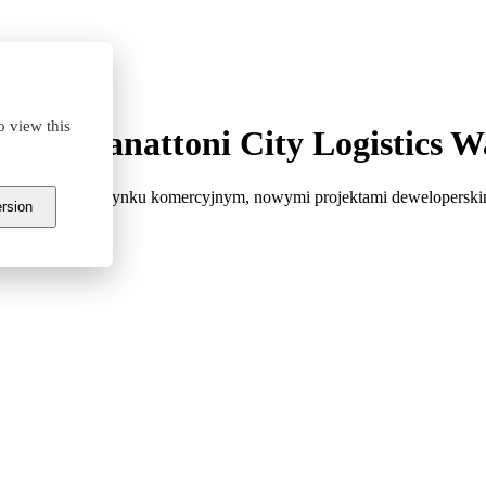
o view this
ego #Panattoni City Logistics W
ymi sytuacji na rynku komercyjnym, nowymi projektami deweloperskim
ersion