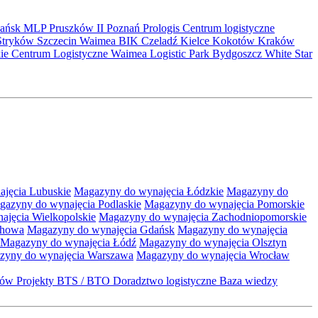
ańsk
MLP Pruszków II
Poznań
Prologis
Centrum logistyczne
Stryków
Szczecin
Waimea
BIK
Czeladź
Kielce
Kokotów
Kraków
kie Centrum Logistyczne
Waimea Logistic Park Bydgoszcz
White Star
jęcia Lubuskie
Magazyny do wynajęcia Łódzkie
Magazyny do
gazyny do wynajęcia Podlaskie
Magazyny do wynajęcia Pomorskie
jęcia Wielkopolskie
Magazyny do wynajęcia Zachodniopomorskie
chowa
Magazyny do wynajęcia Gdańsk
Magazyny do wynajęcia
Magazyny do wynajęcia Łódź
Magazyny do wynajęcia Olsztyn
zyny do wynajęcia Warszawa
Magazyny do wynajęcia Wrocław
któw
Projekty BTS / BTO
Doradztwo logistyczne
Baza wiedzy