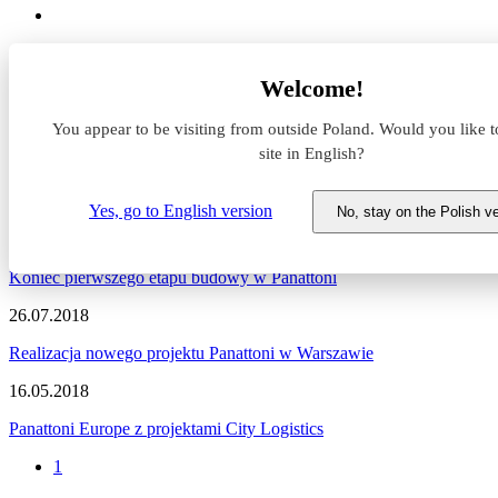
Aktualności z rynku magazynowego
Welcome!
Panattoni City Logistics Warsaw I
You appear to be visiting from outside Poland. Would you like t
Aktualności z rynku magazynow
site in English?
Zapraszamy do zapoznania się z najnowszymi informacjami dotycząc
Yes, go to English version
No, stay on the Polish v
05.07.2019
Koniec pierwszego etapu budowy w Panattoni
26.07.2018
Realizacja nowego projektu Panattoni w Warszawie
16.05.2018
Panattoni Europe z projektami City Logistics
1