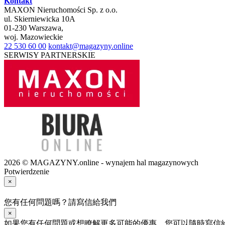
Kontakt
MAXON Nieruchomości Sp. z o.o.
ul.
Skierniewicka 10A
01-230
Warszawa
,
woj.
Mazowieckie
22 530 60 00
kontakt@magazyny.online
SERWISY PARTNERSKIE
2026 © MAGAZYNY.online - wynajem hal magazynowych
Potwierdzenie
×
您有任何問題嗎？請寫信給我們
×
如果您有任何問題或想瞭解更多可能的優惠，您可以隨時寫信