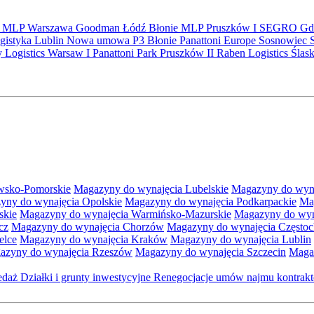
S
MLP
Warszawa
Goodman
Łódź
Błonie
MLP Pruszków I
SEGRO
Gd
gistyka
Lublin
Nowa umowa
P3 Błonie
Panattoni Europe
Sosnowiec
y Logistics Warsaw I
Panattoni Park Pruszków II
Raben Logistics
Ślas
wsko-Pomorskie
Magazyny do wynajęcia Lubelskie
Magazyny do wyna
yny do wynajęcia Opolskie
Magazyny do wynajęcia Podkarpackie
Ma
skie
Magazyny do wynajęcia Warmińsko-Mazurskie
Magazyny do wyna
cz
Magazyny do wynajęcia Chorzów
Magazyny do wynajęcia Często
elce
Magazyny do wynajęcia Kraków
Magazyny do wynajęcia Lublin
azyny do wynajęcia Rzeszów
Magazyny do wynajęcia Szczecin
Maga
zedaż
Działki i grunty inwestycyjne
Renegocjacje umów najmu kontra