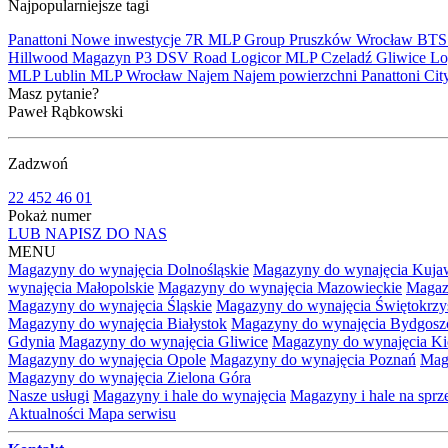
Najpopularniejsze tagi
Panattoni
Nowe inwestycje
7R
MLP Group
Pruszków
Wrocław
BT
Hillwood
Magazyn
P3
DSV Road
Logicor
MLP Czeladź
Gliwice
Lo
MLP Lublin
MLP Wrocław
Najem
Najem powierzchni
Panattoni Cit
Masz pytanie?
Paweł Rąbkowski
Zadzwoń
22 452 46 01
Pokaż numer
LUB NAPISZ DO NAS
MENU
Magazyny do wynajęcia Dolnośląskie
Magazyny do wynajęcia Kuja
wynajęcia Małopolskie
Magazyny do wynajęcia Mazowieckie
Magaz
Magazyny do wynajęcia Śląskie
Magazyny do wynajęcia Świętokrzy
Magazyny do wynajęcia Białystok
Magazyny do wynajęcia Bydgosz
Gdynia
Magazyny do wynajęcia Gliwice
Magazyny do wynajęcia Ki
Magazyny do wynajęcia Opole
Magazyny do wynajęcia Poznań
Mag
Magazyny do wynajęcia Zielona Góra
Nasze usługi
Magazyny i hale do wynajęcia
Magazyny i hale na spr
Aktualności
Mapa serwisu