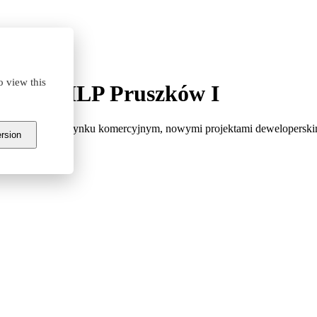
o view this
wego #MLP Pruszków I
ymi sytuacji na rynku komercyjnym, nowymi projektami deweloperskim
ersion