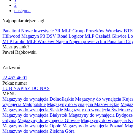
2
następna
Najpopularniejsze tagi
Panattoni
Nowe inwestycje
7R
MLP Group
Pruszków
Wrocław
BT
Hillwood
Magazyn
P3
DSV Road
Logicor
MLP Czeladź
Gliwice
Lo
MLP Lublin
MLP Wrocław
Najem
Najem powierzchni
Panattoni Cit
Masz pytanie?
Paweł Rąbkowski
Zadzwoń
22 452 46 01
Pokaż numer
LUB NAPISZ DO NAS
MENU
Magazyny do wynajęcia Dolnośląskie
Magazyny do wynajęcia Kuja
wynajęcia Małopolskie
Magazyny do wynajęcia Mazowieckie
Magaz
Magazyny do wynajęcia Śląskie
Magazyny do wynajęcia Świętokrzy
Magazyny do wynajęcia Białystok
Magazyny do wynajęcia Bydgosz
Gdynia
Magazyny do wynajęcia Gliwice
Magazyny do wynajęcia Ki
Magazyny do wynajęcia Opole
Magazyny do wynajęcia Poznań
Mag
Magazyny do wynajęcia Zielona Góra