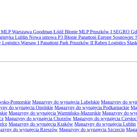
S
MLP
Warszawa
Goodman
Łódź
Błonie
MLP Pruszków I
SEGRO
Gd
gistyka
Lublin
Nowa umowa
P3 Błonie
Panattoni Europe
Sosnowiec
y Logistics Warsaw I
Panattoni Park Pruszków II
Raben Logistics
Ślas
wsko-Pomorskie
Magazyny do wynajęcia Lubelskie
Magazyny do wyna
yny do wynajęcia Opolskie
Magazyny do wynajęcia Podkarpackie
Ma
skie
Magazyny do wynajęcia Warmińsko-Mazurskie
Magazyny do wyna
cz
Magazyny do wynajęcia Chorzów
Magazyny do wynajęcia Często
elce
Magazyny do wynajęcia Kraków
Magazyny do wynajęcia Lublin
azyny do wynajęcia Rzeszów
Magazyny do wynajęcia Szczecin
Maga