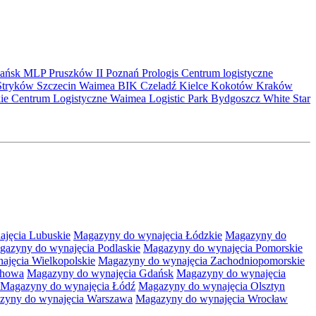
ańsk
MLP Pruszków II
Poznań
Prologis
Centrum logistyczne
Stryków
Szczecin
Waimea
BIK
Czeladź
Kielce
Kokotów
Kraków
kie Centrum Logistyczne
Waimea Logistic Park Bydgoszcz
White Star
jęcia Lubuskie
Magazyny do wynajęcia Łódzkie
Magazyny do
gazyny do wynajęcia Podlaskie
Magazyny do wynajęcia Pomorskie
jęcia Wielkopolskie
Magazyny do wynajęcia Zachodniopomorskie
chowa
Magazyny do wynajęcia Gdańsk
Magazyny do wynajęcia
Magazyny do wynajęcia Łódź
Magazyny do wynajęcia Olsztyn
zyny do wynajęcia Warszawa
Magazyny do wynajęcia Wrocław