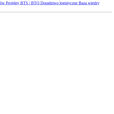
któw
Projekty BTS / BTO
Doradztwo logistyczne
Baza wiedzy