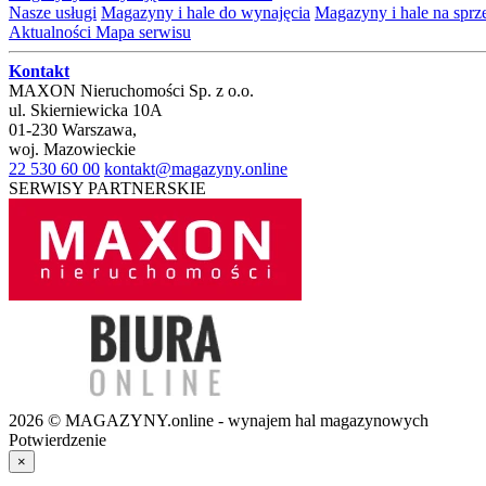
Nasze usługi
Magazyny i hale do wynajęcia
Magazyny i hale na spr
Aktualności
Mapa serwisu
Kontakt
MAXON Nieruchomości Sp. z o.o.
ul.
Skierniewicka 10A
01-230
Warszawa
,
woj.
Mazowieckie
22 530 60 00
kontakt@magazyny.online
SERWISY PARTNERSKIE
2026 © MAGAZYNY.online - wynajem hal magazynowych
Potwierdzenie
×