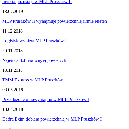
Investa pozostaje w MLP Pruszków II
18.07.2019
MLP Pruszków II wynajmuje powierzchnię firmie Nieten
11.12.2018
Logistyk wybiera MLP Pruszków I
20.11.2018
Najemca dobiera więcej powierzchni
13.11.2018
TMM Express w MLP Pruszków
08.05.2018
Przedłużone umowy najmu w MLP Pruszków I
18.04.2018
Dedra Exim dobiera powierzchnię w MLP Pruszków I
1