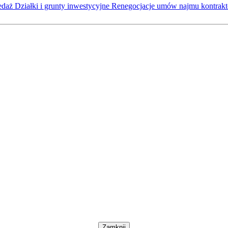
zedaż
Działki i grunty inwestycyjne
Renegocjacje umów najmu kontra
Zamknij