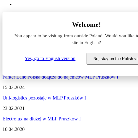
Aktualności z rynku magazynowego
Welcome!
MLP Pruszków I
You appear to be visiting from outside Poland. Would you like t
Aktualności z rynku magazyno
site in English?
Zapraszamy do zapoznania się z najnowszymi informacjami dotycząc
Yes, go to English version
No, stay on the Polish v
21.10.2024
Parker Lane Polska dołącza do najemców MLP Pruszków I
15.03.2024
Uni-logistics pozostaje w MLP Pruszków I
23.02.2021
Electrolux na dłużej w MLP Pruszków I
16.04.2020