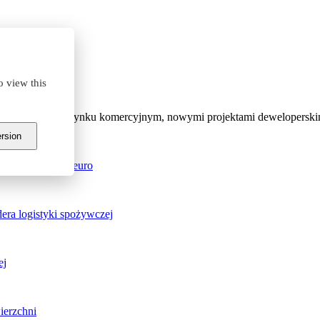
wego
o view this
ymi sytuacji na rynku komercyjnym, nowymi projektami deweloperskim
ersion
ję wartą 70 mln euro
ra logistyki spożywczej
ej
ierzchni