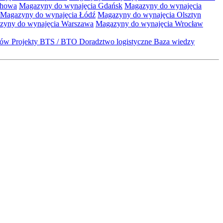
chowa
Magazyny do wynajęcia Gdańsk
Magazyny do wynajęcia
Magazyny do wynajęcia Łódź
Magazyny do wynajęcia Olsztyn
zyny do wynajęcia Warszawa
Magazyny do wynajęcia Wrocław
któw
Projekty BTS / BTO
Doradztwo logistyczne
Baza wiedzy