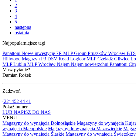
2
3
4
5
następna
ostatnia
Najpopularniejsze tagi
Panattoni
Nowe inwestycje
7R
MLP Group
Pruszków
Wrocław
BT
Hillwood
Magazyn
P3
DSV Road
Logicor
MLP Czeladź
Gliwice
Lo
MLP Lublin
MLP Wrocław
Najem
Najem powierzchni
Panattoni Cit
Masz pytanie?
Damian Rożek
Zadzwoń
(22) 452 44 41
Pokaż numer
LUB NAPISZ DO NAS
MENU
Magazyny do wynajęcia Dolnośląskie
Magazyny do wynajęcia Kuja
wynajęcia Małopolskie
Magazyny do wynajęcia Mazowieckie
Magaz
Magazyny do wynajęcia Śląskie
Magazyny do wynajęcia Świętokrzy