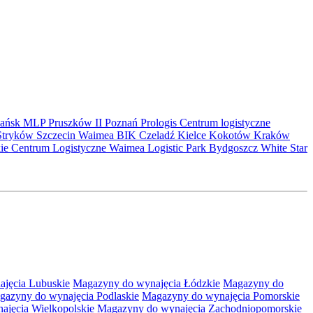
ańsk
MLP Pruszków II
Poznań
Prologis
Centrum logistyczne
Stryków
Szczecin
Waimea
BIK
Czeladź
Kielce
Kokotów
Kraków
kie Centrum Logistyczne
Waimea Logistic Park Bydgoszcz
White Star
jęcia Lubuskie
Magazyny do wynajęcia Łódzkie
Magazyny do
gazyny do wynajęcia Podlaskie
Magazyny do wynajęcia Pomorskie
jęcia Wielkopolskie
Magazyny do wynajęcia Zachodniopomorskie