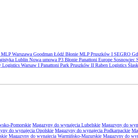
S
MLP
Warszawa
Goodman
Łódź
Błonie
MLP Pruszków I
SEGRO
Gd
gistyka
Lublin
Nowa umowa
P3 Błonie
Panattoni Europe
Sosnowiec
y Logistics Warsaw I
Panattoni Park Pruszków II
Raben Logistics
Ślas
wsko-Pomorskie
Magazyny do wynajęcia Lubelskie
Magazyny do wyna
yny do wynajęcia Opolskie
Magazyny do wynajęcia Podkarpackie
Ma
skie
Magazyny do wynajęcia Warmińsko-Mazurskie
Magazyny do wyna