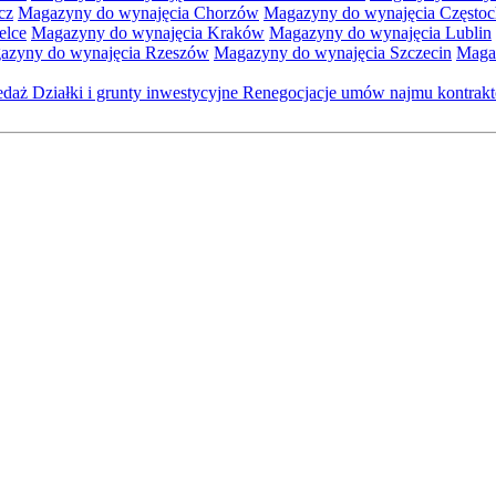
cz
Magazyny do wynajęcia Chorzów
Magazyny do wynajęcia Często
elce
Magazyny do wynajęcia Kraków
Magazyny do wynajęcia Lublin
azyny do wynajęcia Rzeszów
Magazyny do wynajęcia Szczecin
Maga
zedaż
Działki i grunty inwestycyjne
Renegocjacje umów najmu kontra