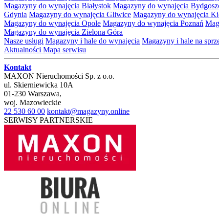
Magazyny do wynajęcia Białystok
Magazyny do wynajęcia Bydgosz
Gdynia
Magazyny do wynajęcia Gliwice
Magazyny do wynajęcia Ki
Magazyny do wynajęcia Opole
Magazyny do wynajęcia Poznań
Mag
Magazyny do wynajęcia Zielona Góra
Nasze usługi
Magazyny i hale do wynajęcia
Magazyny i hale na spr
Aktualności
Mapa serwisu
Kontakt
MAXON Nieruchomości Sp. z o.o.
ul.
Skierniewicka 10A
01-230
Warszawa
,
woj.
Mazowieckie
22 530 60 00
kontakt@magazyny.online
SERWISY PARTNERSKIE