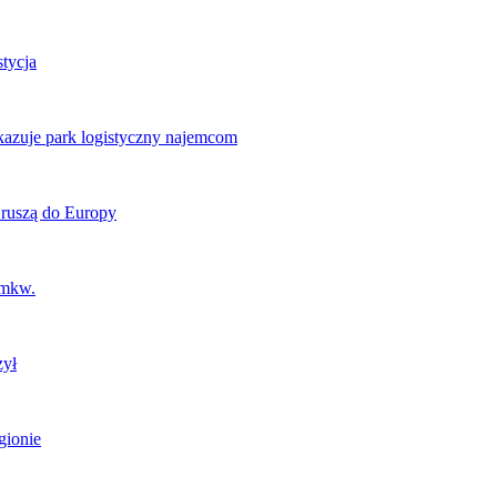
tycja
kazuje park logistyczny najemcom
 ruszą do Europy
 mkw.
zył
gionie