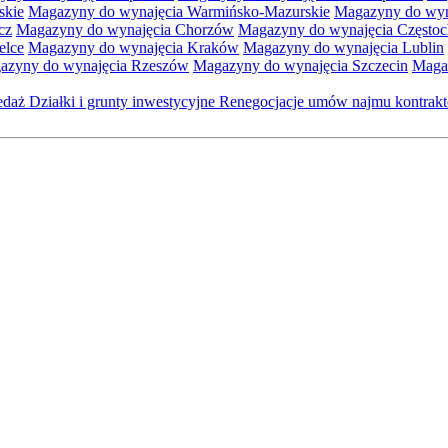
skie
Magazyny do wynajęcia Warmińsko-Mazurskie
Magazyny do wyna
cz
Magazyny do wynajęcia Chorzów
Magazyny do wynajęcia Często
elce
Magazyny do wynajęcia Kraków
Magazyny do wynajęcia Lublin
azyny do wynajęcia Rzeszów
Magazyny do wynajęcia Szczecin
Maga
zedaż
Działki i grunty inwestycyjne
Renegocjacje umów najmu kontra