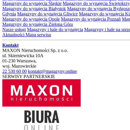
Magazyny do wynajęcia Śląskie
Magazyny do wynajęcia Świętokrzy
Magazyny do wynajęcia Białystok
Magazyny do wynajęcia Bydgosz
Gdynia
Magazyny do wynajęcia Gliwice
Magazyny do wynajęcia Ki
Magazyny do wynajęcia Opole
Magazyny do wynajęcia Poznań
Mag
Magazyny do wynajęcia Zielona Góra
Nasze usługi
Magazyny i hale do wynajęcia
Magazyny i hale na spr
Aktualności
Mapa serwisu
Kontakt
MAXON Nieruchomości Sp. z o.o.
ul.
Skierniewicka 10A
01-230
Warszawa
,
woj.
Mazowieckie
22 530 60 00
kontakt@magazyny.online
SERWISY PARTNERSKIE