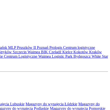
ańsk
MLP Pruszków II
Poznań
Prologis
Centrum logistyczne
Stryków
Szczecin
Waimea
BIK
Czeladź
Kielce
Kokotów
Kraków
kie Centrum Logistyczne
Waimea Logistic Park Bydgoszcz
White Star
jęcia Lubuskie
Magazyny do wynajęcia Łódzkie
Magazyny do
gazyny do wynajęcia Podlaskie
Magazyny do wynajęcia Pomorskie