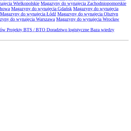
jęcia Wielkopolskie
Magazyny do wynajęcia Zachodniopomorskie
chowa
Magazyny do wynajęcia Gdańsk
Magazyny do wynajęcia
Magazyny do wynajęcia Łódź
Magazyny do wynajęcia Olsztyn
zyny do wynajęcia Warszawa
Magazyny do wynajęcia Wrocław
któw
Projekty BTS / BTO
Doradztwo logistyczne
Baza wiedzy