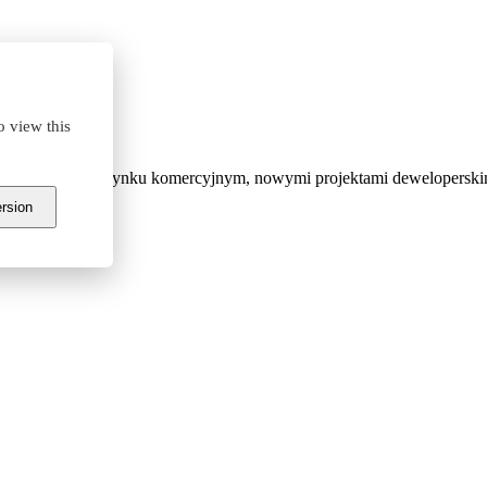
wego
o view this
ymi sytuacji na rynku komercyjnym, nowymi projektami deweloperskim
ersion