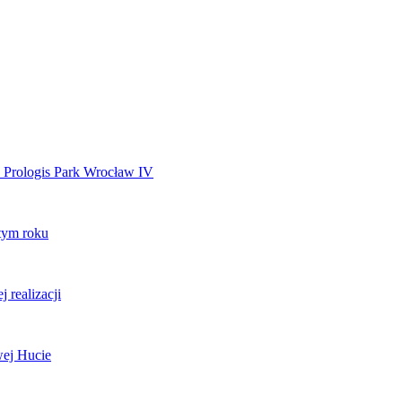
 Prologis Park Wrocław IV
tym roku
 realizacji
ej Hucie