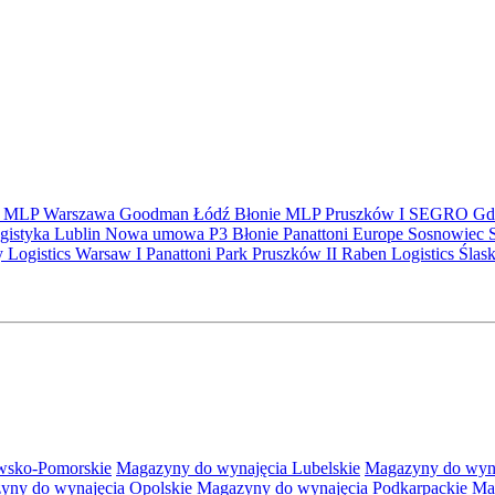
S
MLP
Warszawa
Goodman
Łódź
Błonie
MLP Pruszków I
SEGRO
Gd
gistyka
Lublin
Nowa umowa
P3 Błonie
Panattoni Europe
Sosnowiec
y Logistics Warsaw I
Panattoni Park Pruszków II
Raben Logistics
Ślas
wsko-Pomorskie
Magazyny do wynajęcia Lubelskie
Magazyny do wyna
yny do wynajęcia Opolskie
Magazyny do wynajęcia Podkarpackie
Ma