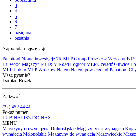
3
4
5
6
7
następna
ostatnia
Najpopularniejsze tagi
Panattoni
Nowe inwestycje
7R
MLP Group
Pruszków
Wrocław
BT
Hillwood
Magazyn
P3
DSV Road
Logicor
MLP Czeladź
Gliwice
Lo
MLP Lublin
MLP Wrocław
Najem
Najem powierzchni
Panattoni Cit
Masz pytanie?
Damian Rożek
Zadzwoń
(22) 452 44 41
Pokaż numer
LUB NAPISZ DO NAS
MENU
Magazyny do wynajęcia Dolnośląskie
Magazyny do wynajęcia Kuja
wynajęcia Małopolskie
Magazyny do wynajęcia Mazowieckie
Magaz