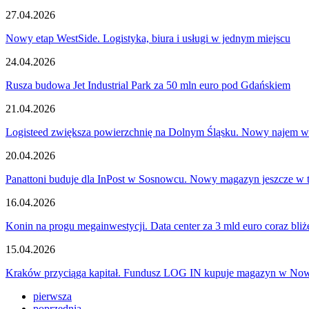
27.04.2026
Nowy etap WestSide. Logistyka, biura i usługi w jednym miejscu
24.04.2026
Rusza budowa Jet Industrial Park za 50 mln euro pod Gdańskiem
21.04.2026
Logisteed zwiększa powierzchnię na Dolnym Śląsku. Nowy najem w
20.04.2026
Panattoni buduje dla InPost w Sosnowcu. Nowy magazyn jeszcze w 
16.04.2026
Konin na progu megainwestycji. Data center za 3 mld euro coraz bliżej
15.04.2026
Kraków przyciąga kapitał. Fundusz LOG IN kupuje magazyn w Now
pierwsza
poprzednia