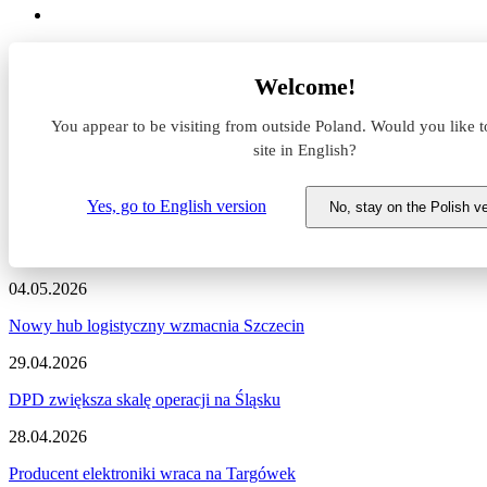
Aktualności z rynku magazynowego
Welcome!
Aktualności z rynku magazyno
You appear to be visiting from outside Poland. Would you like t
site in English?
Zapraszamy do zapoznania się z najnowszymi informacjami dotycząc
Yes, go to English version
No, stay on the Polish v
05.05.2026
Pepco rozbudowuje logistykę w Europie
04.05.2026
Nowy hub logistyczny wzmacnia Szczecin
29.04.2026
DPD zwiększa skalę operacji na Śląsku
28.04.2026
Producent elektroniki wraca na Targówek