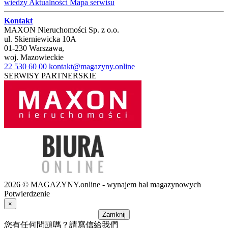
wiedzy
Aktualności
Mapa serwisu
Kontakt
MAXON Nieruchomości Sp. z o.o.
ul.
Skierniewicka 10A
01-230
Warszawa
,
woj.
Mazowieckie
22 530 60 00
kontakt@magazyny.online
SERWISY PARTNERSKIE
2026 © MAGAZYNY.online - wynajem hal magazynowych
Potwierdzenie
×
Zamknij
您有任何問題嗎？請寫信給我們