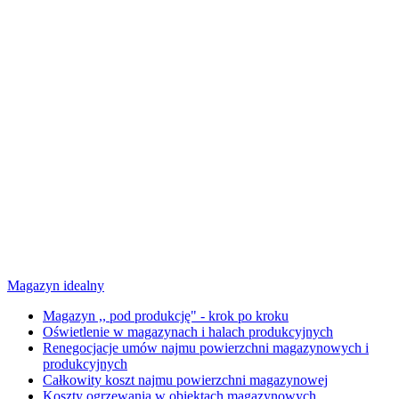
Magazyn idealny
Magazyn ,, pod produkcję" - krok po kroku
Oświetlenie w magazynach i halach produkcyjnych
Renegocjacje umów najmu powierzchni magazynowych i
produkcyjnych
Całkowity koszt najmu powierzchni magazynowej
Koszty ogrzewania w obiektach magazynowych