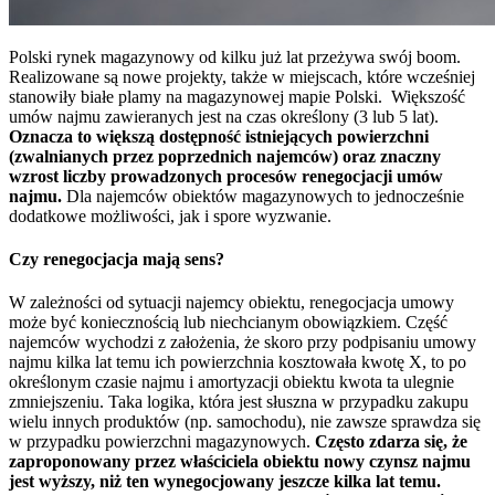
Polski rynek magazynowy od kilku już lat przeżywa swój boom.
Realizowane są nowe projekty, także w miejscach, które wcześniej
stanowiły białe plamy na magazynowej mapie Polski. Większość
umów najmu zawieranych jest na czas określony (3 lub 5 lat).
Oznacza to większą dostępność istniejących powierzchni
(zwalnianych przez poprzednich najemców) oraz znaczny
wzrost liczby prowadzonych procesów renegocjacji umów
najmu.
Dla najemców obiektów magazynowych to jednocześnie
dodatkowe możliwości, jak i spore wyzwanie.
Czy renegocjacja mają sens?
W zależności od sytuacji najemcy obiektu, renegocjacja umowy
może być koniecznością lub niechcianym obowiązkiem. Część
najemców wychodzi z założenia, że skoro przy podpisaniu umowy
najmu kilka lat temu ich powierzchnia kosztowała kwotę X, to po
określonym czasie najmu i amortyzacji obiektu kwota ta ulegnie
zmniejszeniu. Taka logika, która jest słuszna w przypadku zakupu
wielu innych produktów (np. samochodu), nie zawsze sprawdza się
w przypadku powierzchni magazynowych.
Często zdarza się, że
zaproponowany przez właściciela obiektu nowy czynsz najmu
jest wyższy, niż ten wynegocjowany jeszcze kilka lat temu.