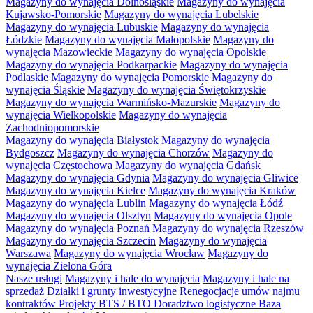
Magazyny do wynajęcia Dolnośląskie
Magazyny do wynajęcia
Kujawsko-Pomorskie
Magazyny do wynajęcia Lubelskie
Magazyny do wynajęcia Lubuskie
Magazyny do wynajęcia
Łódzkie
Magazyny do wynajęcia Małopolskie
Magazyny do
wynajęcia Mazowieckie
Magazyny do wynajęcia Opolskie
Magazyny do wynajęcia Podkarpackie
Magazyny do wynajęcia
Podlaskie
Magazyny do wynajęcia Pomorskie
Magazyny do
wynajęcia Śląskie
Magazyny do wynajęcia Świętokrzyskie
Magazyny do wynajęcia Warmińsko-Mazurskie
Magazyny do
wynajęcia Wielkopolskie
Magazyny do wynajęcia
Zachodniopomorskie
Magazyny do wynajęcia Białystok
Magazyny do wynajęcia
Bydgoszcz
Magazyny do wynajęcia Chorzów
Magazyny do
wynajęcia Częstochowa
Magazyny do wynajęcia Gdańsk
Magazyny do wynajęcia Gdynia
Magazyny do wynajęcia Gliwice
Magazyny do wynajęcia Kielce
Magazyny do wynajęcia Kraków
Magazyny do wynajęcia Lublin
Magazyny do wynajęcia Łódź
Magazyny do wynajęcia Olsztyn
Magazyny do wynajęcia Opole
Magazyny do wynajęcia Poznań
Magazyny do wynajęcia Rzeszów
Magazyny do wynajęcia Szczecin
Magazyny do wynajęcia
Warszawa
Magazyny do wynajęcia Wrocław
Magazyny do
wynajęcia Zielona Góra
Nasze usługi
Magazyny i hale do wynajęcia
Magazyny i hale na
sprzedaż
Działki i grunty inwestycyjne
Renegocjacje umów najmu
kontraktów
Projekty BTS / BTO
Doradztwo logistyczne
Baza