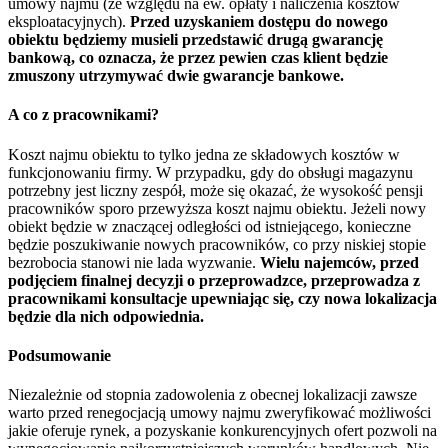
umowy najmu (ze względu na ew. opłaty i naliczenia kosztów
eksploatacyjnych).
Przed uzyskaniem dostępu do nowego
obiektu będziemy musieli przedstawić drugą gwarancję
bankową, co oznacza, że przez pewien czas klient będzie
zmuszony utrzymywać dwie gwarancje bankowe.
A co z pracownikami?
Koszt najmu obiektu to tylko jedna ze składowych kosztów w
funkcjonowaniu firmy. W przypadku, gdy do obsługi magazynu
potrzebny jest liczny zespół, może się okazać, że wysokość pensji
pracowników sporo przewyższa koszt najmu obiektu. Jeżeli nowy
obiekt będzie w znaczącej odległości od istniejącego, konieczne
będzie poszukiwanie nowych pracowników, co przy niskiej stopie
bezrobocia stanowi nie lada wyzwanie.
Wielu najemców, przed
podjęciem finalnej decyzji o przeprowadzce, przeprowadza z
pracownikami konsultacje upewniając się, czy nowa lokalizacja
będzie dla nich odpowiednia.
Podsumowanie
Niezależnie od stopnia zadowolenia z obecnej lokalizacji zawsze
warto przed renegocjacją umowy najmu zweryfikować możliwości
jakie oferuje rynek, a pozyskanie konkurencyjnych ofert pozwoli na