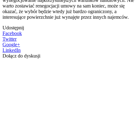
wynegocjowanie najkorzystniejszych warunków handlowych. Nie
warto zostawiać renegocjacji umowy na sam koniec, może się
okazać, że wybór będzie wtedy już bardzo ograniczony, a
interesujące powierzchnie już wynajęte przez innych najemców.
Udostępnij
Facebook
Twitter
Google+
LinkedIn
Dołącz do dyskusji