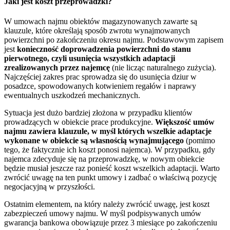
Jaki jest koszt przeprowadzki?
W umowach najmu obiektów magazynowanych zawarte są
klauzule, które określają sposób zwrotu wynajmowanych
powierzchni po zakończeniu okresu najmu. Podstawowym zapisem
jest
konieczność doprowadzenia powierzchni do stanu
pierwotnego, czyli usunięcia wszystkich adaptacji
zrealizowanych przez najemcę
(nie licząc naturalnego zużycia).
Najczęściej zakres prac sprowadza się do usunięcia dziur w
posadzce, spowodowanych kotwieniem regałów i naprawy
ewentualnych uszkodzeń mechanicznych.
Sytuacja jest dużo bardziej złożona w przypadku klientów
prowadzących w obiekcie prace produkcyjne.
Większość umów
najmu zawiera klauzule, w myśl których wszelkie adaptacje
wykonane w obiekcie są własnością wynajmującego
(pomimo
tego, że faktycznie ich koszt ponosi najemca). W przypadku, gdy
najemca zdecyduje się na przeprowadzkę, w nowym obiekcie
będzie musiał jeszcze raz ponieść koszt wszelkich adaptacji. Warto
zwrócić uwagę na ten punkt umowy i zadbać o właściwą pozycję
negocjacyjną w przyszłości.
Ostatnim elementem, na który należy zwrócić uwagę, jest koszt
zabezpieczeń umowy najmu. W myśl podpisywanych umów
gwarancja bankowa obowiązuje przez 3 miesiące po zakończeniu