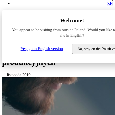
ZH
Baza wiedzy
Welcome!
Magazyn idealny
Renegocjacje umów najmu powierzchni magazynowych i
You appear to be visiting from outside Poland. Would you like t
produkcyjnych
site in English?
Renegocjacje umów najmu
Yes, go to English version
No, stay on the Polish v
powierzchni magazynowych i
produkcyjnych
11 listopada 2019