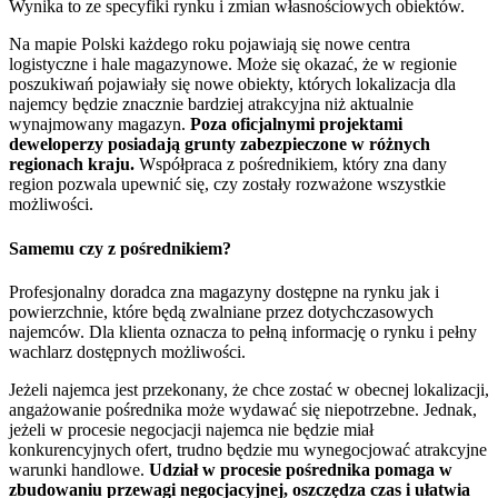
Wynika to ze specyfiki rynku i zmian własnościowych obiektów.
Na mapie Polski każdego roku pojawiają się nowe centra
logistyczne i hale magazynowe. Może się okazać, że w regionie
poszukiwań pojawiały się nowe obiekty, których lokalizacja dla
najemcy będzie znacznie bardziej atrakcyjna niż aktualnie
wynajmowany magazyn.
Poza oficjalnymi projektami
deweloperzy posiadają grunty zabezpieczone w różnych
regionach kraju.
Współpraca z pośrednikiem, który zna dany
region pozwala upewnić się, czy zostały rozważone wszystkie
możliwości.
Samemu czy z pośrednikiem?
Profesjonalny doradca zna magazyny dostępne na rynku jak i
powierzchnie, które będą zwalniane przez dotychczasowych
najemców. Dla klienta oznacza to pełną informację o rynku i pełny
wachlarz dostępnych możliwości.
Jeżeli najemca jest przekonany, że chce zostać w obecnej lokalizacji,
angażowanie pośrednika może wydawać się niepotrzebne. Jednak,
jeżeli w procesie negocjacji najemca nie będzie miał
konkurencyjnych ofert, trudno będzie mu wynegocjować atrakcyjne
warunki handlowe.
Udział w procesie pośrednika pomaga w
zbudowaniu przewagi negocjacyjnej, oszczędza czas i ułatwia