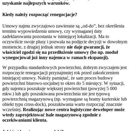
uzyskanie najlepszych warunków.
Kiedy należy rozpocząć renegocjacje?
Umowy najmu zwyczajowo zawierane są „od-do”, bez określenia
terminu wypowiedzenia umowy, czy wymaganej daty
zadeklarowania pozostania w istniejącej lokalizacji. Ma to
oczywiście swoje plusy i pozwala na podjęcie decyzji w dowolnym
momencie, z drugiej jednak strony
nie daje gwarancji, że
właściciel zgodzi się na przedłużenie umowy (bo np. moduł
wynegocjował już inny najemca w ramach ekspansji).
W przypadku standardowych powierzchni, dobrym zwyczajem jest
rozpoczęcie renegocjacji przynajmniej rok przed zakończeniem
istniejącej umowy. Należy pamiętać, że sam proces budowy
powierzchni biurowo-socjalnej to okres do 5 miesięcy. W sytuacji,
gdy najemca poszukuje większej powierzchni (powyżej 5 000
mkw.) lub gdy poszukiwana powierzchnia nie jest typową
powierzchnią magazynową (np. wymagane są bramy kurierskie lub
obiekt typu cross-dock), poszukiwania warto rozpocząć znacznie
wcześniej.
Realizując nowe centra logistyczne deweloper może
wtedy zaprojektować hale magazynową zgodnie z
oczekiwaniami klienta.