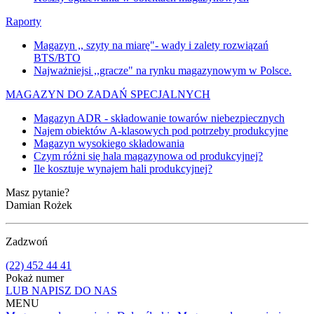
Raporty
Magazyn ,, szyty na miarę"- wady i zalety rozwiązań
BTS/BTO
Najważniejsi ,,gracze" na rynku magazynowym w Polsce.
MAGAZYN DO ZADAŃ SPECJALNYCH
Magazyn ADR - składowanie towarów niebezpiecznych
Najem obiektów A-klasowych pod potrzeby produkcyjne
Magazyn wysokiego składowania
Czym różni się hala magazynowa od produkcyjnej?
Ile kosztuje wynajem hali produkcyjnej?
Masz pytanie?
Damian Rożek
Zadzwoń
(22) 452 44 41
Pokaż numer
LUB NAPISZ DO NAS
MENU