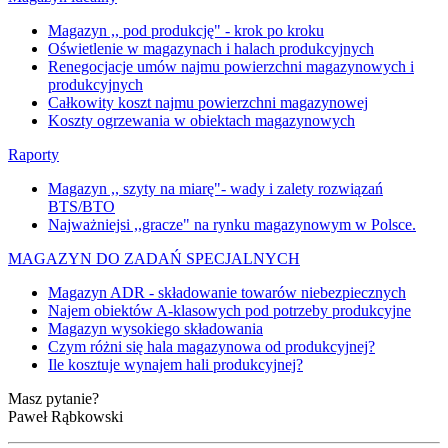
Magazyn ,, pod produkcję" - krok po kroku
Oświetlenie w magazynach i halach produkcyjnych
Renegocjacje umów najmu powierzchni magazynowych i
produkcyjnych
Całkowity koszt najmu powierzchni magazynowej
Koszty ogrzewania w obiektach magazynowych
Raporty
Magazyn ,, szyty na miarę"- wady i zalety rozwiązań
BTS/BTO
Najważniejsi ,,gracze" na rynku magazynowym w Polsce.
MAGAZYN DO ZADAŃ SPECJALNYCH
Magazyn ADR - składowanie towarów niebezpiecznych
Najem obiektów A-klasowych pod potrzeby produkcyjne
Magazyn wysokiego składowania
Czym różni się hala magazynowa od produkcyjnej?
Ile kosztuje wynajem hali produkcyjnej?
Masz pytanie?
Paweł Rąbkowski