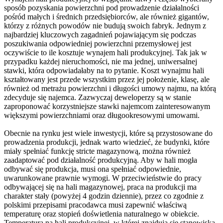
sposób pozyskania powierzchni pod prowadzenie działalności
pośród małych i średnich przedsiębiorców, ale również gigantów,
którzy z różnych powodów nie budują swoich fabryk. Jednym z
najbardziej kluczowych zagadnień pojawiającym się podczas
poszukiwania odpowiedniej powierzchni przemysłowej jest
oczywiście to ile kosztuje wynajem hali produkcyjnej. Tak jak w
przypadku każdej nieruchomości, nie ma jednej, uniwersalnej
stawki, która odpowiadałaby na to pytanie. Koszt wynajmu hali
kształtowany jest przede wszystkim przez jej położenie, klasę, ale
również od metrażu powierzchni i długości umowy najmu, na którą
zdecyduje się najemca. Zazwyczaj deweloperzy są w stanie
zaproponować korzystniejsze stawki najemcom zainteresowanym
większymi powierzchniami oraz długookresowymi umowami.
Obecnie na rynku jest wiele inwestycji, które są przystosowane do
prowadzenia produkcji, jednak warto wiedzieć, że budynki, które
miały spełniać funkcję stricte magazynową, można również
zaadaptować pod działalność produkcyjną. Aby w hali mogła
odbywać się produkcja, musi ona spełniać odpowiednie,
uwarunkowane prawnie wymogi. W przeciwieństwie do pracy
odbywającej się na hali magazynowej, praca na produkcji ma
charakter stały (powyżej 4 godzin dziennie), przez co zgodnie z
polskimi przepisami pracodawca musi zapewnić właściwą
temperaturę oraz stopień doświetlenia naturalnego w obiekcie.
Temperatura na hali produkcyjnej, w której znajdują się stanowiska