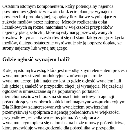
Ostatnim istotnym komponentem, który potencjalny najemca
powinien uwzględnić w swoim budżecie planując wynajem
powierzchni produkcyjnej, są opłaty licznikowe wynikające ze
zużycia mediów przez najemcę. Metody rozliczania opłat
licznikowych są różne, natomiast w większości przypadków
najemcy płacą zaliczki, które są estymacją przewidywanych
kosztów. Estymacja często równi się od stanu faktycznego zużycia
mediów, dlatego ostatecznie wyrównuje się ją poprzez dopłatę ze
strony najemcy lub wynajmującego.
Gdzie ogłosić wynajem hali?
Kolejną istotną kwestią, która jest nieodłącznym elementem procesu
wynajmu przestrzeni produkcyjnej zarówno po stronie
wynajmującego, jak i najemcy jest to gdzie ogłosić wynajem hali
lub gdzie ją znaleźć w przypadku chęci jej wynajęcia. Najczęściej
ogłoszenia umieszczane są na popularnych portalach
nieruchomościowych oraz na stronach internetowych agencji
pośredniczących w obrocie obiektami magazynowo-produkcyjnymi.
Dla Klientów zainteresowanych wynajęciem powierzchni
przemysłowej współpraca z agencją pośrednictwa w większości
przypadków jest całkowicie bezpłatna. Współpraca z
wynajmującym opiera się natomiast na bazie umowy pośrednictwa,
która przewiduje wynagrodzenie dla pośrednika w przypadku