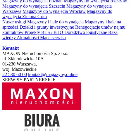
Magazyny do wynajęcia Poznań
Magazyny do wynajęcia Rzeszów
Magazyny do wynajęcia Szczecin
Magazyny do wynajęcia
Warszawa
Magazyny do wynajęcia Wrocław
Magazyny do
wynajęcia Zielona Góra
Nasze usługi
Magazyny i hale do wynajęcia
Magazyny i hale na
sprzedaż
Działki i grunty inwestycyjne
Renegocjacje umów najmu
kontraktów
Projekty BTS / BTO
Doradztwo logistyczne
Baza
wiedzy
Aktualności
Mapa serwisu
Kontakt
MAXON Nieruchomości Sp. z o.o.
ul.
Skierniewicka 10A
01-230
Warszawa
,
woj.
Mazowieckie
22 530 60 00
kontakt@magazyny.online
SERWISY PARTNERSKIE