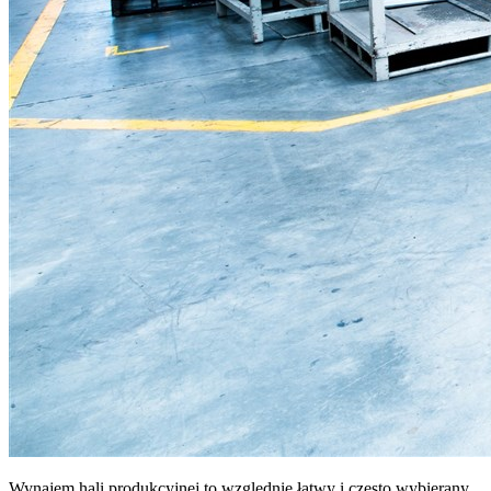
Wynajem hali produkcyjnej to względnie łatwy i często wybierany