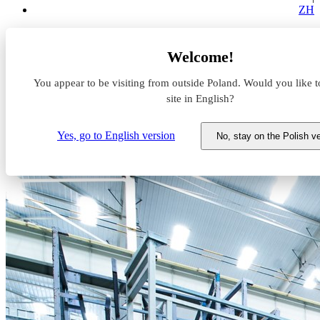
ZH
Baza wiedzy
Welcome!
MAGAZYN DO ZADAŃ SPECJALNYCH
Ile kosztuje wynajem hali produkcyjnej?
You appear to be visiting from outside Poland. Would you like t
site in English?
Ile kosztuje wynajem hali
produkcyjnej?
Yes, go to English version
No, stay on the Polish v
17 lutego 2023