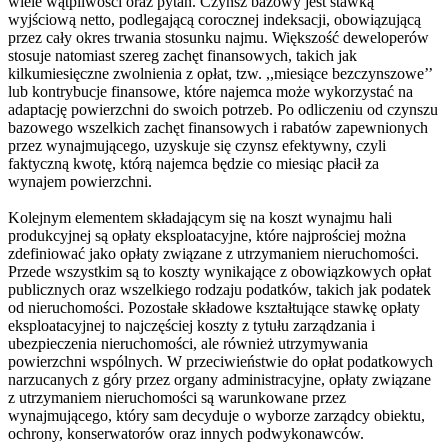
wiele wątpliwości oraz pytań. Czynsz bazowy jest stawką
wyjściową netto, podlegającą corocznej indeksacji, obowiązującą
przez cały okres trwania stosunku najmu. Większość deweloperów
stosuje natomiast szereg zachęt finansowych, takich jak
kilkumiesięczne zwolnienia z opłat, tzw. ,,miesiące bezczynszowe’’
lub kontrybucje finansowe, które najemca może wykorzystać na
adaptację powierzchni do swoich potrzeb. Po odliczeniu od czynszu
bazowego wszelkich zachęt finansowych i rabatów zapewnionych
przez wynajmującego, uzyskuje się czynsz efektywny, czyli
faktyczną kwotę, którą najemca będzie co miesiąc płacił za
wynajem powierzchni.
Kolejnym elementem składającym się na koszt wynajmu hali
produkcyjnej są opłaty eksploatacyjne, które najprościej można
zdefiniować jako opłaty związane z utrzymaniem nieruchomości.
Przede wszystkim są to koszty wynikające z obowiązkowych opłat
publicznych oraz wszelkiego rodzaju podatków, takich jak podatek
od nieruchomości. Pozostałe składowe kształtujące stawkę opłaty
eksploatacyjnej to najczęściej koszty z tytułu zarządzania i
ubezpieczenia nieruchomości, ale również utrzymywania
powierzchni wspólnych. W przeciwieństwie do opłat podatkowych
narzucanych z góry przez organy administracyjne, opłaty związane
z utrzymaniem nieruchomości są warunkowane przez
wynajmującego, który sam decyduje o wyborze zarządcy obiektu,
ochrony, konserwatorów oraz innych podwykonawców.