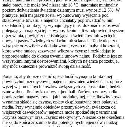
stałej pracy, nie może być niższa niż 18 °C, natomiast minimalny
poziom doświetlenia światłem dziennym musi wynosić 12,5%. W
praktyce, jeśli magazyn został wybudowany wyłącznie pod
składowanie towaru, a najemca chciałaby poprowadzić w nim
działalność produkcyjną, wynajmujący musi dokonać dostosowań
polegających najczęściej na wyposażeniu hali w odpowiedni system
ogrzewania, powiększenia istniejących świetlików lub wycięciu
nowych pasów świetlnych w dachu lub ścianach. Takie ulepszenia
wiążą się oczywiście z dodatkowymi, często niemałymi kosztami,
które wynajmujący zazwyczaj wlicza w czynsz i rozkładając je
proporcjonalnie do okresu trwania umowy najmu. Podobnie jest ze
wszystkimi innymi dostosowaniami, których najemca potrzebuje,
aby móc skutecznie prowadzić swoją działalność.
Ponadto, aby dobrze ocenić opłacalność wynajmu konkretnej
powierzchni przemysłowej, najemca powinien wiedzieć co, oprócz
wyżej wspomnianych kosztów związanych z ulepszeniami, będzie
rzutowało na finalny koszt wynajmu hali. Zarówno w przypadku
powierzchni magazynowej, jak i produkcyjnej, na całkowity koszt
wynajmu składa się czynsz, opłaty eksploatacyjne oraz opłaty za
media. Przy wynajmie obiektów przemysłowych, zwłaszcza od
większych deweloperów, najemca może spotkać się z terminami
„czynsz bazowy” oraz „czynsz efektywny”. Nierzadko te określenia
nie są do końca zrozumiałe dla potencjalnych najemców i budzą