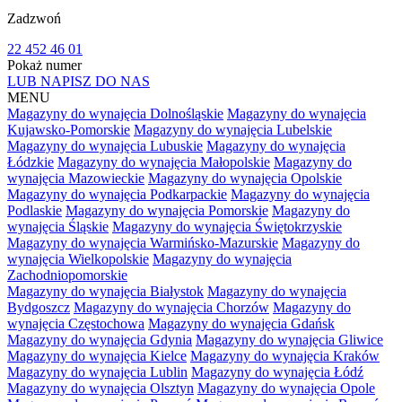
Zadzwoń
22 452 46 01
Pokaż numer
LUB NAPISZ DO NAS
MENU
Magazyny do wynajęcia Dolnośląskie
Magazyny do wynajęcia
Kujawsko-Pomorskie
Magazyny do wynajęcia Lubelskie
Magazyny do wynajęcia Lubuskie
Magazyny do wynajęcia
Łódzkie
Magazyny do wynajęcia Małopolskie
Magazyny do
wynajęcia Mazowieckie
Magazyny do wynajęcia Opolskie
Magazyny do wynajęcia Podkarpackie
Magazyny do wynajęcia
Podlaskie
Magazyny do wynajęcia Pomorskie
Magazyny do
wynajęcia Śląskie
Magazyny do wynajęcia Świętokrzyskie
Magazyny do wynajęcia Warmińsko-Mazurskie
Magazyny do
wynajęcia Wielkopolskie
Magazyny do wynajęcia
Zachodniopomorskie
Magazyny do wynajęcia Białystok
Magazyny do wynajęcia
Bydgoszcz
Magazyny do wynajęcia Chorzów
Magazyny do
wynajęcia Częstochowa
Magazyny do wynajęcia Gdańsk
Magazyny do wynajęcia Gdynia
Magazyny do wynajęcia Gliwice
Magazyny do wynajęcia Kielce
Magazyny do wynajęcia Kraków
Magazyny do wynajęcia Lublin
Magazyny do wynajęcia Łódź
Magazyny do wynajęcia Olsztyn
Magazyny do wynajęcia Opole