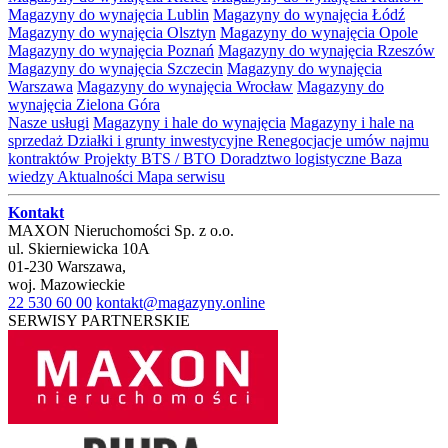
Magazyny do wynajęcia Lublin
Magazyny do wynajęcia Łódź
Magazyny do wynajęcia Olsztyn
Magazyny do wynajęcia Opole
Magazyny do wynajęcia Poznań
Magazyny do wynajęcia Rzeszów
Magazyny do wynajęcia Szczecin
Magazyny do wynajęcia
Warszawa
Magazyny do wynajęcia Wrocław
Magazyny do
wynajęcia Zielona Góra
Nasze usługi
Magazyny i hale do wynajęcia
Magazyny i hale na
sprzedaż
Działki i grunty inwestycyjne
Renegocjacje umów najmu
kontraktów
Projekty BTS / BTO
Doradztwo logistyczne
Baza
wiedzy
Aktualności
Mapa serwisu
Kontakt
MAXON Nieruchomości Sp. z o.o.
ul.
Skierniewicka 10A
01-230
Warszawa
,
woj.
Mazowieckie
22 530 60 00
kontakt@magazyny.online
SERWISY PARTNERSKIE