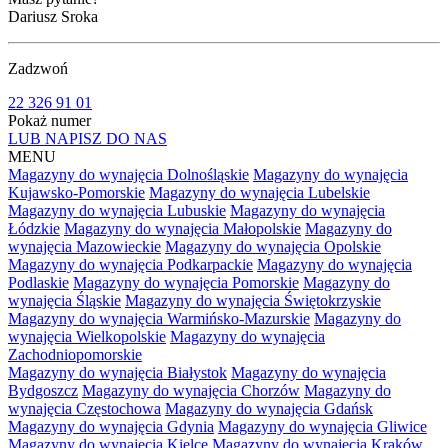
Dariusz Sroka
Zadzwoń
22 326 91 01
Pokaż numer
LUB NAPISZ DO NAS
MENU
Magazyny do wynajęcia Dolnośląskie
Magazyny do wynajęcia
Kujawsko-Pomorskie
Magazyny do wynajęcia Lubelskie
Magazyny do wynajęcia Lubuskie
Magazyny do wynajęcia
Łódzkie
Magazyny do wynajęcia Małopolskie
Magazyny do
wynajęcia Mazowieckie
Magazyny do wynajęcia Opolskie
Magazyny do wynajęcia Podkarpackie
Magazyny do wynajęcia
Podlaskie
Magazyny do wynajęcia Pomorskie
Magazyny do
wynajęcia Śląskie
Magazyny do wynajęcia Świętokrzyskie
Magazyny do wynajęcia Warmińsko-Mazurskie
Magazyny do
wynajęcia Wielkopolskie
Magazyny do wynajęcia
Zachodniopomorskie
Magazyny do wynajęcia Białystok
Magazyny do wynajęcia
Bydgoszcz
Magazyny do wynajęcia Chorzów
Magazyny do
wynajęcia Częstochowa
Magazyny do wynajęcia Gdańsk
Magazyny do wynajęcia Gdynia
Magazyny do wynajęcia Gliwice
Magazyny do wynajęcia Kielce
Magazyny do wynajęcia Kraków