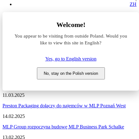
ZH
Aktualności z rynku magazynowego
Welcome!
MLP Group
You appear to be visiting from outside Poland. Would you
Aktualności z rynku
like to view this site in English?
magazynowego #MLP Group
Yes, go to English version
Zapraszamy do zapoznania się z najnowszymi informacjami
dotyczącymi sytuacji na rynku komercyjnym, nowymi projektami
No, stay on the Polish version
deweloperskimi, a także wydarzeniami i zmianami na naszym
portalu.
11.03.2025
Preston Packaging dołączy do najemców w MLP Poznań West
14.02.2025
MLP Group rozpoczyna budowę MLP Business Park Schalke
13.02.2025