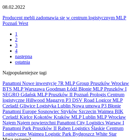
08.02.2022
Producent mebli zadomawia się w centrum logistycznym MLP
Poznań West
1
2
3
4
następna
ostatnia
Najpopularniejsze tagi
Panattoni
Nowe inwestycje
7R
MLP Group
Pruszków
Wrocław
BTS
MLP
Warszawa
Goodman
Łódź
Błonie
MLP Pruszków I
SEGRO
Gdańsk
MLP Pruszków II
Poznań
Prologis
Centrum
logistyczne
Hillwood
Magazyn
P3
DSV Road
Logicor
MLP
Czeladź
Gliwice
Logistyka
Lublin
Nowa umowa
P3 Błonie
Panattoni Europe
Sosnowiec
Stryków
Szczecin
Waimea
BIK
Czeladź
Kielce
Kokotów
Kraków
MLP Lublin
MLP Wrocław
Najem
Najem powierzchni
Panattoni City Logistics Warsaw I
Panattoni Park Pruszków II
Raben Logistics
Ślaskie Centrum
Logistyczne
Waimea Logistic Park Bydgoszcz
White Star
Masz pytanie?