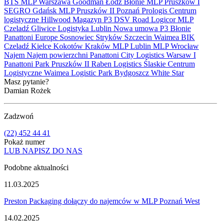
BTS
MLP
Warszawa
Goodman
Łódź
Błonie
MLP Pruszków I
SEGRO
Gdańsk
MLP Pruszków II
Poznań
Prologis
Centrum
logistyczne
Hillwood
Magazyn
P3
DSV Road
Logicor
MLP
Czeladź
Gliwice
Logistyka
Lublin
Nowa umowa
P3 Błonie
Panattoni Europe
Sosnowiec
Stryków
Szczecin
Waimea
BIK
Czeladź
Kielce
Kokotów
Kraków
MLP Lublin
MLP Wrocław
Najem
Najem powierzchni
Panattoni City Logistics Warsaw I
Panattoni Park Pruszków II
Raben Logistics
Ślaskie Centrum
Logistyczne
Waimea Logistic Park Bydgoszcz
White Star
Masz pytanie?
Damian Rożek
Zadzwoń
(22) 452 44 41
Pokaż numer
LUB NAPISZ DO NAS
Podobne aktualności
11.03.2025
Preston Packaging dołączy do najemców w MLP Poznań West
14.02.2025