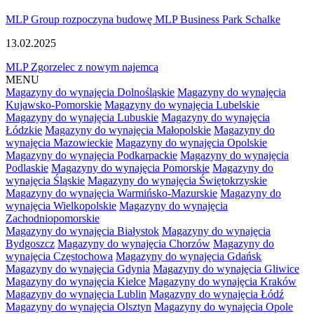
MLP Group rozpoczyna budowę MLP Business Park Schalke
13.02.2025
MLP Zgorzelec z nowym najemcą
MENU
Magazyny do wynajęcia Dolnośląskie
Magazyny do wynajęcia
Kujawsko-Pomorskie
Magazyny do wynajęcia Lubelskie
Magazyny do wynajęcia Lubuskie
Magazyny do wynajęcia
Łódzkie
Magazyny do wynajęcia Małopolskie
Magazyny do
wynajęcia Mazowieckie
Magazyny do wynajęcia Opolskie
Magazyny do wynajęcia Podkarpackie
Magazyny do wynajęcia
Podlaskie
Magazyny do wynajęcia Pomorskie
Magazyny do
wynajęcia Śląskie
Magazyny do wynajęcia Świętokrzyskie
Magazyny do wynajęcia Warmińsko-Mazurskie
Magazyny do
wynajęcia Wielkopolskie
Magazyny do wynajęcia
Zachodniopomorskie
Magazyny do wynajęcia Białystok
Magazyny do wynajęcia
Bydgoszcz
Magazyny do wynajęcia Chorzów
Magazyny do
wynajęcia Częstochowa
Magazyny do wynajęcia Gdańsk
Magazyny do wynajęcia Gdynia
Magazyny do wynajęcia Gliwice
Magazyny do wynajęcia Kielce
Magazyny do wynajęcia Kraków
Magazyny do wynajęcia Lublin
Magazyny do wynajęcia Łódź
Magazyny do wynajęcia Olsztyn
Magazyny do wynajęcia Opole