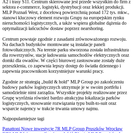
A2 i trasy S11. Centrum skierowane jest przede wszystkim do firm z
sektora e-commerce, logistyki, dystrybucji oraz lekkiej produkcji.
MLP Poznań West, z docelową powierzchnią ponad 172 tys. mkw.,
stanowi kluczowy element rozwoju Grupy na europejskim rynku
nieruchomości logistycznych, a także wspiera globalne dążenia do
optymalizacji łańcuchów dostaw poprzez nearshoring.
Centrum powstaje zgodnie z zasadami zrównoważonego rozwoju.
Na dachach budynków montowane są instalacje paneli
fotowoltaicznych. Na terenie parku stworzona została infrastruktura
dla rowerzystów, stacje ładowania samochodów elektrycznych oraz
domki dla owadów. W części biurowej zastosowane zostały duże
przeszklenia, co zapewnia lepszy dostęp do światła dziennego i
zapewnia pracownikom korzystniejsze warunki pracy.
Zgodnie ze strategią „build & hold” MLP Group po zakończeniu
budowy parków logistycznych utrzymuje je w swoim portfelu i
samodzielnie nimi zarządza. Wszystkie projekty realizowane przez
Grupę wyróżnia również bardzo atrakcyjna lokalizacja parków
logistycznych, stosowanie rozwiązania typu built-to-suit oraz
wsparcie najemcy w trakcie trwania umowy najmu.
Najpopularniejsze tagi
Panattoni
Nowe inwestycje
7R
MLP Group
Pruszków
Wrocław