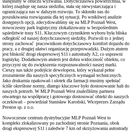
stanęliśmy w obliczu wyzwania. Dotychczasowa powierzchnia, w
której znajduje się nasza siedziba, stała się niewystarczająca i
ograniczająca nas w dalszym rozwoju. To skłoniło nas do
poszukiwania rozwiązania dla tej sytuacji. Po wnikliwej analizie
dostępnych opcji, zdecydowaliśmy się na MLP Poznań West,
nowoczesny park logistyczny zlokalizowany w bezpośrednim
sąsiedztwie trasy S11. Kluczowym czynnikiem wyboru była bliska
odległość od naszej dotychczasowej siedziby. Pozwoli to z jednej
strony zachować pracownikom dotychczasowy komfort dojazdu do
pracy, a z drugiej ułatwi organizację przeprowadzki. Dużym atutem
jest bliskość drogi ekspresowej S11 i autostrady A2, co usprawni
logistykę. Dodatkowym atutem jest dobra widoczność obiektu, co
przyczyni się do zwiększenia rozpoznawalności naszej marki.
Cieszy nas także podejście dewelopera, który wykazał pełne
zrozumienie dla naszych specyficznych wymagań technicznych.
Jako drukarnia opakowań i ulotek dla farmacji musimy spełniać
ściśle określone normy, dlatego kluczowe było dostosowanie hali do
naszych potrzeb. W MLP Poznań West znaleźliśmy partnera
otwartego na współpracę i gotowego dostosować obiekt do naszych
oczekiwań – powiedział Stanisław Karoński, Wiceprezes Zarządu
Preston sp. z o.o.
Nowoczesne centrum dystrybucyjne MLP Poznań West to
kompleks zlokalizowany po zachodniej stronie Poznania, obok
drogi ekspresowej S11 i zaledwie 7 km od skrzyżowania autostrady