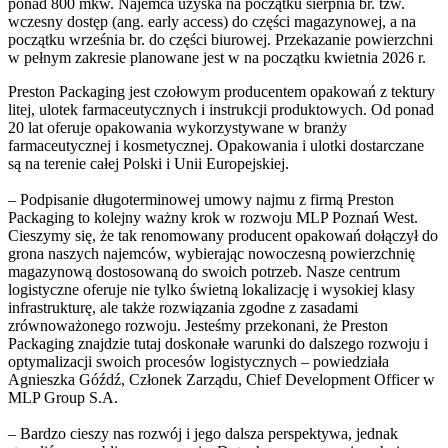
ponad 800 mkw. Najemca uzyska na początku sierpnia br. tzw.
wczesny dostęp (ang. early access) do części magazynowej, a na
początku września br. do części biurowej. Przekazanie powierzchni
w pełnym zakresie planowane jest w na początku kwietnia 2026 r.
Preston Packaging jest czołowym producentem opakowań z tektury
litej, ulotek farmaceutycznych i instrukcji produktowych. Od ponad
20 lat oferuje opakowania wykorzystywane w branży
farmaceutycznej i kosmetycznej. Opakowania i ulotki dostarczane
są na terenie całej Polski i Unii Europejskiej.
– Podpisanie długoterminowej umowy najmu z firmą Preston
Packaging to kolejny ważny krok w rozwoju MLP Poznań West.
Cieszymy się, że tak renomowany producent opakowań dołączył do
grona naszych najemców, wybierając nowoczesną powierzchnię
magazynową dostosowaną do swoich potrzeb. Nasze centrum
logistyczne oferuje nie tylko świetną lokalizację i wysokiej klasy
infrastrukturę, ale także rozwiązania zgodne z zasadami
zrównoważonego rozwoju. Jesteśmy przekonani, że Preston
Packaging znajdzie tutaj doskonałe warunki do dalszego rozwoju i
optymalizacji swoich procesów logistycznych – powiedziała
Agnieszka Góźdź, Członek Zarządu, Chief Development Officer w
MLP Group S.A.
– Bardzo cieszy nas rozwój i jego dalsza perspektywa, jednak