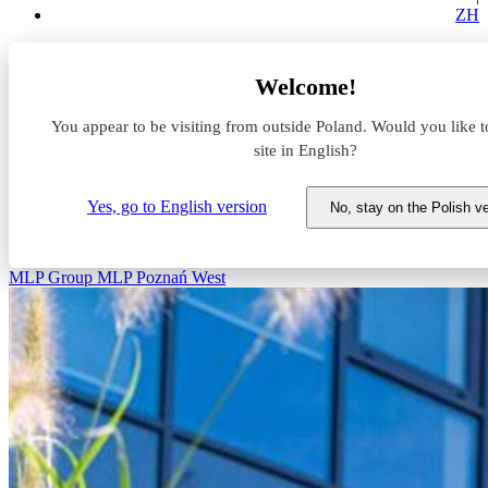
ZH
Aktualności z rynku magazynowego
Welcome!
Preston Packaging dołączy do najemców w MLP Poznań
West
You appear to be visiting from outside Poland. Would you like t
site in English?
Preston Packaging dołączy do
najemców w MLP Poznań West
Yes, go to English version
No, stay on the Polish v
11 marca 2025
MLP Group
MLP Poznań West