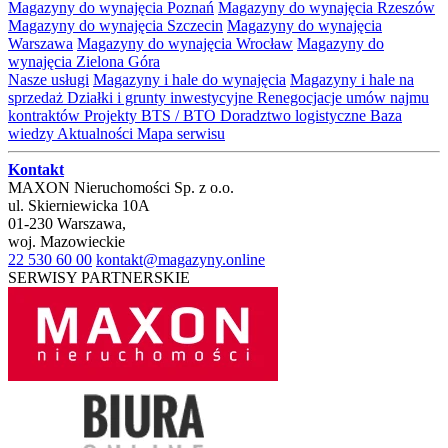
Magazyny do wynajęcia Poznań
Magazyny do wynajęcia Rzeszów
Magazyny do wynajęcia Szczecin
Magazyny do wynajęcia
Warszawa
Magazyny do wynajęcia Wrocław
Magazyny do
wynajęcia Zielona Góra
Nasze usługi
Magazyny i hale do wynajęcia
Magazyny i hale na
sprzedaż
Działki i grunty inwestycyjne
Renegocjacje umów najmu
kontraktów
Projekty BTS / BTO
Doradztwo logistyczne
Baza
wiedzy
Aktualności
Mapa serwisu
Kontakt
MAXON Nieruchomości Sp. z o.o.
ul.
Skierniewicka 10A
01-230
Warszawa
,
woj.
Mazowieckie
22 530 60 00
kontakt@magazyny.online
SERWISY PARTNERSKIE