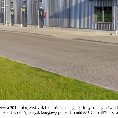
a 2019 roku, zysk z działalności operacyjnej firmy na całym świeci
rost o 10,5% r/r), a zysk księgowy ponad 1,6 mld AUD – o 48% niż ro