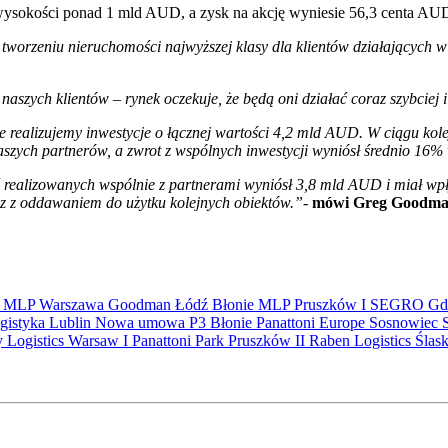
wysokości ponad 1 mld AUD, a zysk na akcję wyniesie 56,3 centa AUD
i tworzeniu nieruchomości najwyższej klasy dla klientów działających 
zych klientów – rynek oczekuje, że będą oni działać coraz szybciej i
cie realizujemy inwestycje o łącznej wartości 4,2 mld AUD. W ciągu ko
szych partnerów, a zwrot z wspólnych inwestycji wyniósł średnio 16% 
ęć realizowanych wspólnie z partnerami wyniósł 3,8 mld AUD i miał w
z z oddawaniem do użytku kolejnych obiektów.”
-
mówi Greg Goodman
S
MLP
Warszawa
Goodman
Łódź
Błonie
MLP Pruszków I
SEGRO
Gd
gistyka
Lublin
Nowa umowa
P3 Błonie
Panattoni Europe
Sosnowiec
y Logistics Warsaw I
Panattoni Park Pruszków II
Raben Logistics
Ślas