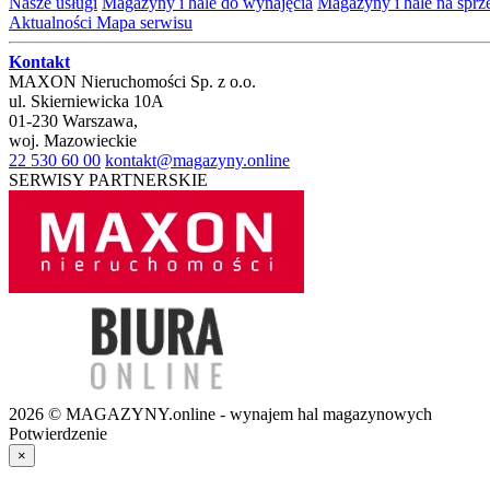
Nasze usługi
Magazyny i hale do wynajęcia
Magazyny i hale na spr
Aktualności
Mapa serwisu
Kontakt
MAXON Nieruchomości Sp. z o.o.
ul.
Skierniewicka 10A
01-230
Warszawa
,
woj.
Mazowieckie
22 530 60 00
kontakt@magazyny.online
SERWISY PARTNERSKIE
2026 © MAGAZYNY.online - wynajem hal magazynowych
Potwierdzenie
×