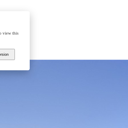
o view this
ersion