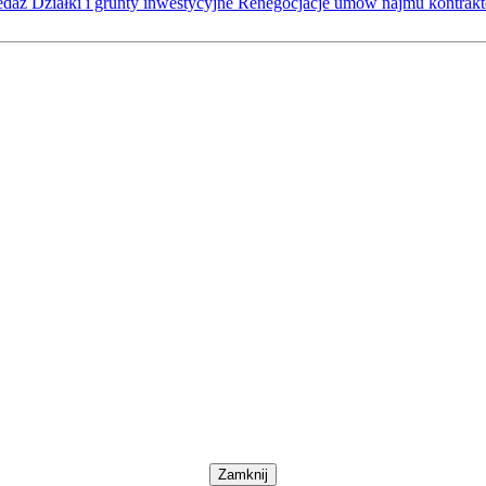
zedaż
Działki i grunty inwestycyjne
Renegocjacje umów najmu kontra
Zamknij