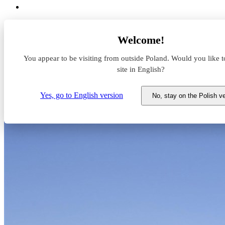
Aktualności z rynku magazynowego
Welcome!
Goodman z dużym zyskiem
You appear to be visiting from outside Poland. Would you like t
Goodman z dużym zyskiem
site in English?
12 września 2019
Yes, go to English version
No, stay on the Polish v
Goodman