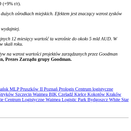
 (+9% r/r).
w dużych ośrodkach miejskich. Efektem jest znaczący wzrost zysków
 wydajniej.
lejnych 12 miesięcy wartość ta wzrośnie do około 5 mld AUD. W
w skali roku.
pływ na wzrost wartości projektów zarządzanych przez Goodman
, Prezes Zarządu grupy Goodman.
ańsk
MLP Pruszków II
Poznań
Prologis
Centrum logistyczne
Stryków
Szczecin
Waimea
BIK
Czeladź
Kielce
Kokotów
Kraków
kie Centrum Logistyczne
Waimea Logistic Park Bydgoszcz
White Star