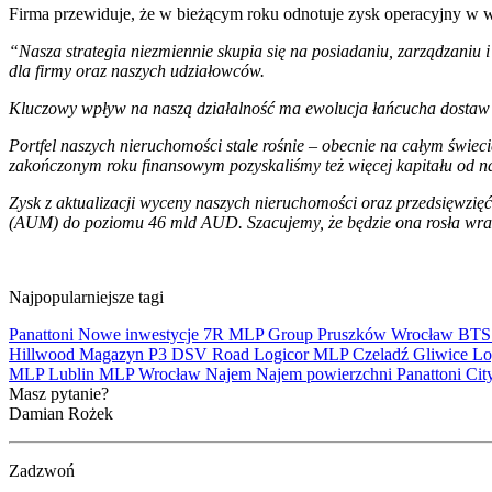
Firma przewiduje, że w bieżącym roku odnotuje zysk operacyjny w 
“Nasza strategia niezmiennie skupia się na posiadaniu, zarządzaniu 
dla firmy oraz naszych udziałowców.
Kluczowy wpływ na naszą działalność ma ewolucja łańcucha dostaw nas
Portfel naszych nieruchomości stale rośnie – obecnie na całym świe
zakończonym roku finansowym pozyskaliśmy też więcej kapitału od na
Zysk z aktualizacji wyceny naszych nieruchomości oraz przedsięwzi
(AUM) do poziomu 46 mld AUD. Szacujemy, że będzie ona rosła wra
Najpopularniejsze tagi
Panattoni
Nowe inwestycje
7R
MLP Group
Pruszków
Wrocław
BT
Hillwood
Magazyn
P3
DSV Road
Logicor
MLP Czeladź
Gliwice
Lo
MLP Lublin
MLP Wrocław
Najem
Najem powierzchni
Panattoni Cit
Masz pytanie?
Damian Rożek
Zadzwoń