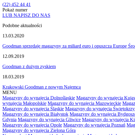
(22) 452 44 41
Pokaż numer
LUB NAPISZ DO NAS
Podobne aktualności
13.03.2020
Goodman sprzedaje magazyny za miliard euro i opuszcza Europę Ś
12.09.2019
Goodman z dużym zyskiem
18.03.2019
Krakowski Goodman z nowym Najemcą
MENU
Magazyny do wynajęcia Dolnośląskie
Magazyny do wynajęcia Kuja
wynajęcia Małopolskie
Magazyny do wynajęcia Mazowieckie
Magaz
Magazyny do wynajęcia Śląskie
Magazyny do wynajęcia Świętokrzy
Magazyny do wynajęcia Białystok
Magazyny do wynajęcia Bydgosz
Gdynia
Magazyny do wynajęcia Gliwice
Magazyny do wynajęcia Ki
Magazyny do wynajęcia Opole
Magazyny do wynajęcia Poznań
Mag
Magazyny do wynajęcia Zielona Góra