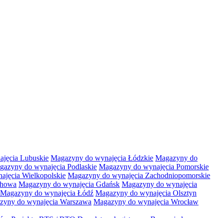
jęcia Lubuskie
Magazyny do wynajęcia Łódzkie
Magazyny do
gazyny do wynajęcia Podlaskie
Magazyny do wynajęcia Pomorskie
jęcia Wielkopolskie
Magazyny do wynajęcia Zachodniopomorskie
chowa
Magazyny do wynajęcia Gdańsk
Magazyny do wynajęcia
Magazyny do wynajęcia Łódź
Magazyny do wynajęcia Olsztyn
zyny do wynajęcia Warszawa
Magazyny do wynajęcia Wrocław