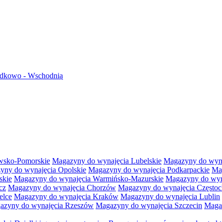
rodkowo - Wschodnią
wsko-Pomorskie
Magazyny do wynajęcia Lubelskie
Magazyny do wyna
yny do wynajęcia Opolskie
Magazyny do wynajęcia Podkarpackie
Ma
skie
Magazyny do wynajęcia Warmińsko-Mazurskie
Magazyny do wyna
cz
Magazyny do wynajęcia Chorzów
Magazyny do wynajęcia Często
elce
Magazyny do wynajęcia Kraków
Magazyny do wynajęcia Lublin
azyny do wynajęcia Rzeszów
Magazyny do wynajęcia Szczecin
Maga