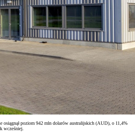
e osiągnął poziom 942 mln dolarów australijskich (AUD), o 11,4%
k wcześniej.