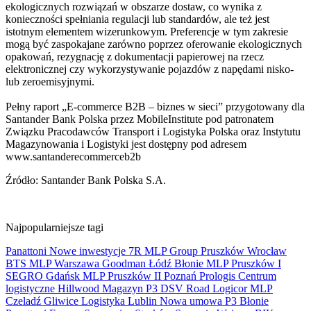
ekologicznych rozwiązań w obszarze dostaw, co wynika z
konieczności spełniania regulacji lub standardów, ale też jest
istotnym elementem wizerunkowym. Preferencje w tym zakresie
mogą być zaspokajane zarówno poprzez oferowanie ekologicznych
opakowań, rezygnację z dokumentacji papierowej na rzecz
elektronicznej czy wykorzystywanie pojazdów z napędami nisko-
lub zeroemisyjnymi.
Pełny raport „E-commerce B2B – biznes w sieci” przygotowany dla
Santander Bank Polska przez MobileInstitute pod patronatem
Związku Pracodawców Transport i Logistyka Polska oraz Instytutu
Magazynowania i Logistyki jest dostępny pod adresem
www.santanderecommerceb2b
Źródło: Santander Bank Polska S.A.
Najpopularniejsze tagi
Panattoni
Nowe inwestycje
7R
MLP Group
Pruszków
Wrocław
BTS
MLP
Warszawa
Goodman
Łódź
Błonie
MLP Pruszków I
SEGRO
Gdańsk
MLP Pruszków II
Poznań
Prologis
Centrum
logistyczne
Hillwood
Magazyn
P3
DSV Road
Logicor
MLP
Czeladź
Gliwice
Logistyka
Lublin
Nowa umowa
P3 Błonie