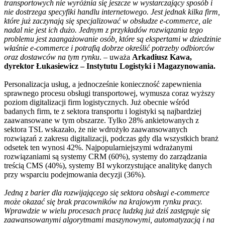
transportowych nie wyróżnia się jeszcze w wystarczający sposób i
nie dostrzega specyfiki handlu internetowego. Jest jednak kilka firm,
które już zaczynają się specjalizować w obsłudze e-commerce, ale
nadal nie jest ich dużo. Jednym z przykładów rozwiązania tego
problemu jest zaangażowanie osób, które są ekspertami w dziedzinie
właśnie e-commerce i potrafią dobrze określić potrzeby odbiorców
oraz dostawców na tym rynku
. – uważa
Ar
kadiusz Kawa,
dyrektor Łukasiewicz – Instytutu Logistyki i Magazynowania.
Personalizacja usług, a jednocześnie konieczność zapewnienia
sprawnego procesu obsługi transportowej, wymusza coraz wyższy
poziom digitalizacji firm logistycznych. Już obecnie wśród
badanych firm, te z sektora transportu i logistyki są najbardziej
zaawansowane w tym obszarze. Tylko 28% ankietowanych z
sektora TSL wskazało, że nie wdrożyło zaawansowanych
rozwiązań z zakresu digitalizacji, podczas gdy dla wszystkich branż
odsetek ten wynosi 42%. Najpopularniejszymi wdrażanymi
rozwiązaniami są systemy CRM (60%), systemy do zarządzania
treścią CMS (40%), systemy BI wykorzystujące analitykę danych
przy wsparciu podejmowania decyzji (36%).
Jedną z barier dla rozwijającego się sektora obsługi e-commerce
może okazać się brak pracowników na krajowym rynku pracy.
Wprawdzie w wielu procesach pracę ludzką już dziś zastępuje się
zaawansowanymi algorytmami maszynowymi, automatyzacją i na