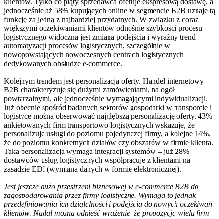
klientów. Tylko co piąty sprzedawca oferuje ekspresową dostawę, a
jednocześnie aż 58% kupujących online w segmencie B2B uznaje tą
funkcję za jedną z najbardziej przydatnych. W związku z coraz
większymi oczekiwaniami klientów odnośnie szybkości procesu
logistycznego widoczna jest zmiana podejścia i wyraźny trend
automatyzacji procesów logistycznych, szczególnie w
nowopowstających nowoczesnych centrach logistycznych
dedykowanych obsłudze e-commerce.
Kolejnym trendem jest personalizacja oferty. Handel internetowy
B2B charakteryzuje się dużymi zamówieniami, na ogół
powtarzalnymi, ale jednocześnie wymagającymi indywidualizacji.
Już obecnie spośród badanych sektorów gospodarki w transporcie i
logistyce można obserwować najgłębszą personalizację oferty. 43%
ankietowanych firm transportowo-logistycznych wskazuje, że
personalizuje usługi do poziomu pojedynczej firmy, a kolejne 14%,
że do poziomu konkretnych działów czy obszarów w firmie klienta.
Taka personalizacja wymaga integracji systemów – już 28%
dostawców usług logistycznych współpracuje z klientami na
zasadzie EDI (wymiana danych w formie elektronicznej).
Jest jeszc
ze dużo przestrzeni biznesowej w e-commerce B2B do
zagospodarowania przez firmy logistyczne. Wymaga to jednak
przedefiniowania ich działalności i podejścia do nowych oczekiwań
klientów. Nadal można odnieść wrażenie, że propozycja wielu firm