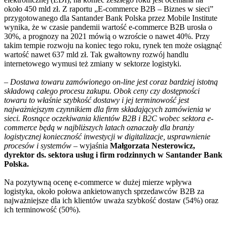
około 450 mld zł. Z raportu „E-commerce B2B – Biznes w sieci”
przygotowanego dla Santander Bank Polska przez Mobile Institute
wynika, że w czasie pandemii wartość e-commerce B2B urosła o
30%, a prognozy na 2021 mówią o wzroście o nawet 40%. Przy
takim tempie rozwoju na koniec tego roku, rynek ten może osiągnąć
wartość nawet 637 mld zł. Tak gwałtowny rozwój handlu
internetowego wymusi też zmiany w sektorze logistyki.
–
Dostawa towaru zamówionego on-line jest coraz bardziej istotną
składową całego procesu zakupu. Obok ceny czy dostępności
towaru to właśnie szybkość dostawy i jej terminowość jest
najważniejszym czynnikiem dla firm składających zamówienia w
sieci. Rosnące oczekiwania klientów B2B i B2C wobec sektora e-
commerce będą w najbliższych latach oznaczały dla branży
logistycznej konieczność inwestycji w digitalizacje, usprawnienie
procesów i systemów
– wyjaśnia
Małgorzata Nesterowicz,
dyrektor ds. sektora usług i firm rodzinnych w Santander Bank
Polska.
Na pozytywną ocenę e-commerce w dużej mierze wpływa
logistyka, około połowa ankietowanych sprzedawców B2B za
najważniejsze dla ich klientów uważa szybkość dostaw (54%) oraz
ich terminowość (50%).