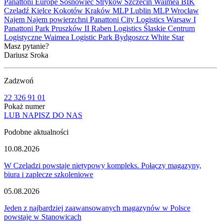
Panattoni Europe
Sosnowiec
Stryków
Szczecin
Waimea
BIK
Czeladź
Kielce
Kokotów
Kraków
MLP Lublin
MLP Wrocław
Najem
Najem powierzchni
Panattoni City Logistics Warsaw I
Panattoni Park Pruszków II
Raben Logistics
Ślaskie Centrum
Logistyczne
Waimea Logistic Park Bydgoszcz
White Star
Masz pytanie?
Dariusz Sroka
Zadzwoń
22 326 91 01
Pokaż numer
LUB NAPISZ DO NAS
Podobne aktualności
10.08.2026
W Czeladzi powstaje nietypowy kompleks. Połączy magazyny,
biura i zaplecze szkoleniowe
05.08.2026
Jeden z najbardziej zaawansowanych magazynów w Polsce
powstaje w Stanowicach