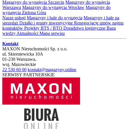
Magazyny do wynajęcia Szczecin
Magazyny do wynajęcia
Warszawa
Magazyny do wynajęcia Wrocław
Magazyny do
wynajęcia Zielona Góra
Nasze usługi
Magazyny i hale do wynajęcia
Magazyny i hale na
sprzedaż
Działki i grunty inwestycyjne
Renegocjacje umów najmu
kontraktów
Projekty BTS / BTO
Doradztwo logistyczne
Baza
wiedzy
Aktualności
Mapa serwisu
Kontakt
MAXON Nieruchomości Sp. z o.o.
ul.
Skierniewicka 10A
01-230
Warszawa
,
woj.
Mazowieckie
22 530 60 00
kontakt@magazyny.online
SERWISY PARTNERSKIE