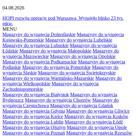
04.08.2026
HOPI rozwija operacje pod Warszawą. Wynajęło blisko 23 tys.
mkw.
MENU
Magazyny do wynajęcia Dolnośląskie
Magazyny do wynajęcia
Kujawsko-Pomorskie
Magazyny do wynajęcia Lubelskie
Magazyny do wynajęcia Lubuskie
Magazyny do wynajęcia
Łódzkie
Magazyny do wynajęcia Małopolskie
Magazyny do
wynajęcia Mazowieckie
Magazyny do wynajęcia Opolskie
Magazyny do wynajęcia Podkarpackie
Magazyny do wynajęcia
Podlaskie
Magazyny do wynajęcia Pomorskie
Magazyny do
wynajęcia Śląskie
Magazyny do wynajęcia Świętokrzyskie
Magazyny do wynajęcia Warmińsko-Mazurskie
Magazyny do
wynajęcia Wielkopolskie
Magazyny do wynajęcia
Zachodniopomorskie
Magazyny do wynajęcia Białystok
Magazyny do wynajęcia
Bydgoszcz
Magazyny do wynajęcia Chorzów
Magazyny do
wynajęcia Częstochowa
Magazyny do wynajęcia Gdańsk
Magazyny do wynajęcia Gdynia
Magazyny do wynajęcia Gliwice
Magazyny do wynajęcia Kielce
Magazyny do wynajęcia Kraków
Magazyny do wynajęcia Lublin
Magazyny do wynajęcia Łódź
Magazyny do wynajęcia Olsztyn
Magazyny do wynajęcia Opole
Magazyny do wynajęcia Poznań
Magazyny do wynajęcia Rzeszów