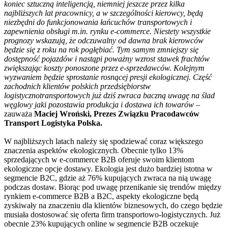
koniec sztuczną inteligencją, niemniej jeszcze przez kilka
najbliższych lat pracownicy, a w szczególności kierowcy, będą
niezbędni do funkcjonowania łańcuchów transportowych i
zapewnienia obsługi m.in. rynku e-commerce. Niestety wszystkie
prognozy wskazują, że odczuwalny od dawna brak kierowców
będzie się z roku na rok pogłębiać. Tym samym zmniejszy się
dostępność pojazdów i nastąpi poważny wzrost stawek frachtów
zwiększając koszty ponoszone przez e-sprzedawców. Kolejnym
wyzwaniem będzie sprostanie rosnącej presji ekologicznej. Część
zachodnich klientów polskich przedsiębiorstw
logistycznotransportowych już dziś zwraca baczną uwagę na ślad
węglowy jaki pozostawia produkcja i dostawa ich towarów
–
zauważa
Maciej Wroński, Prezes Związku Pracodawców
Transport Logistyka Polska.
W najbliższych latach należy się spodziewać coraz większego
znaczenia aspektów ekologicznych. Obecnie tylko 13%
sprzedających w e-commerce B2B oferuje swoim klientom
ekologiczne opcje dostawy. Ekologia jest dużo bardziej istotna w
segmencie B2C, gdzie aż 76% kupujących zwraca na nią uwagę
podczas dostaw. Biorąc pod uwagę przenikanie się trendów między
rynkiem e-commerce B2B a B2C, aspekty ekologiczne będą
zyskiwały na znaczeniu dla klientów biznesowych, do czego będzie
musiała dostosować się oferta firm transportowo-logistycznych. Już
obecnie 23% kupujących online w segmencie B2B oczekuje