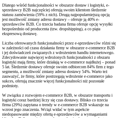
Dlatego wśród funkcjonalności w obszarze dostaw i logistyki, e-
sprzedawcy B2B najczęściej oferują swoim klientom śledzenie
statusu zamówienia (59% z nich). Drugą najpopularniejszą opcją
jest możliwość zmiany adresu dostawy – oferuje ją 40% e-
sprzedawców B2B. Co trzecia badana firma oferuje opcję wysyłki
bezpośrednio od producenta (tzw. dropshipping), a co piąta
ekspresową dostawę.
Liczba oferowanych funkcjonalności przez e-sprzedawców różni się
w zależności od czasu działania firmy w obszarze e-commerce B2B
i jej doświadczeń związanych z wdrożeniem handlu internetowego.
Zdecydowanie najwięcej wdrożonych funkcjonalności z obszaru
logistyki mają firmy, które działają w e-commerce najdłużej – ponad
5 lat. Śledzenie dostawy oferuje swoim odbiorcom 84% firm z tego
segmentu, a możliwość zmiany adresu dostawy 54%. Warto też
zauważyć, że firmy, które postrzegają wdrożenie e-commerce jako
sukces, oferują znacznie więcej funkcjonalności niż pozostałe
podmioty.
W związku z rozwojem e-commerce B2B, w obszarze transportu i
logistyki coraz bardziej liczy się czas dostawy. Blisko co trzecia
firma (29%) zapytana o trendy w e-commerce B2B wskazuje na
wzrost jego znaczenia. Wciąż widać w tym aspekcie
niedopasowanie między ofertą e-sprzedawców a wymaganiami