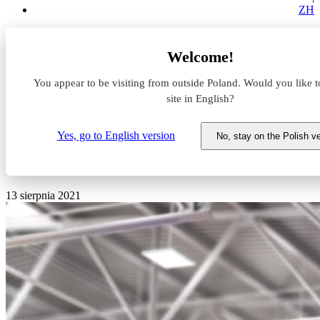
ZH
Aktualności z rynku magazynowego
Welcome!
Szybki rozwój e-commerce wymusi zmiany w sektorze
logistyki
You appear to be visiting from outside Poland. Would you like t
site in English?
Szybki rozwój e-commerce
wymusi zmiany w sektorze
Yes, go to English version
No, stay on the Polish v
logistyki
13 sierpnia 2021