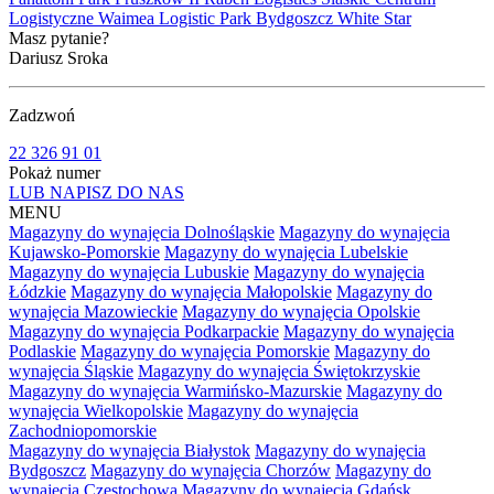
Logistyczne
Waimea Logistic Park Bydgoszcz
White Star
Masz pytanie?
Dariusz Sroka
Zadzwoń
22 326 91 01
Pokaż numer
LUB NAPISZ DO NAS
MENU
Magazyny do wynajęcia Dolnośląskie
Magazyny do wynajęcia
Kujawsko-Pomorskie
Magazyny do wynajęcia Lubelskie
Magazyny do wynajęcia Lubuskie
Magazyny do wynajęcia
Łódzkie
Magazyny do wynajęcia Małopolskie
Magazyny do
wynajęcia Mazowieckie
Magazyny do wynajęcia Opolskie
Magazyny do wynajęcia Podkarpackie
Magazyny do wynajęcia
Podlaskie
Magazyny do wynajęcia Pomorskie
Magazyny do
wynajęcia Śląskie
Magazyny do wynajęcia Świętokrzyskie
Magazyny do wynajęcia Warmińsko-Mazurskie
Magazyny do
wynajęcia Wielkopolskie
Magazyny do wynajęcia
Zachodniopomorskie
Magazyny do wynajęcia Białystok
Magazyny do wynajęcia
Bydgoszcz
Magazyny do wynajęcia Chorzów
Magazyny do
wynajęcia Częstochowa
Magazyny do wynajęcia Gdańsk