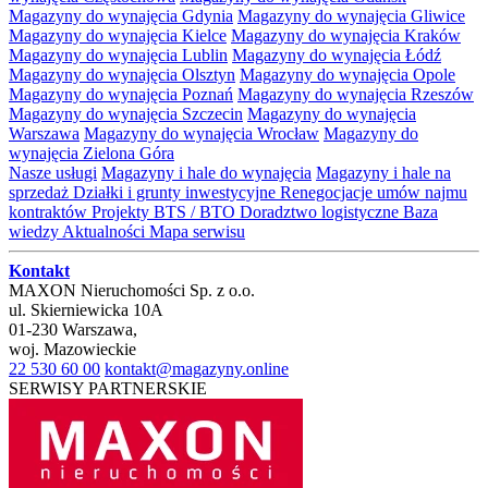
Magazyny do wynajęcia Gdynia
Magazyny do wynajęcia Gliwice
Magazyny do wynajęcia Kielce
Magazyny do wynajęcia Kraków
Magazyny do wynajęcia Lublin
Magazyny do wynajęcia Łódź
Magazyny do wynajęcia Olsztyn
Magazyny do wynajęcia Opole
Magazyny do wynajęcia Poznań
Magazyny do wynajęcia Rzeszów
Magazyny do wynajęcia Szczecin
Magazyny do wynajęcia
Warszawa
Magazyny do wynajęcia Wrocław
Magazyny do
wynajęcia Zielona Góra
Nasze usługi
Magazyny i hale do wynajęcia
Magazyny i hale na
sprzedaż
Działki i grunty inwestycyjne
Renegocjacje umów najmu
kontraktów
Projekty BTS / BTO
Doradztwo logistyczne
Baza
wiedzy
Aktualności
Mapa serwisu
Kontakt
MAXON Nieruchomości Sp. z o.o.
ul.
Skierniewicka 10A
01-230
Warszawa
,
woj.
Mazowieckie
22 530 60 00
kontakt@magazyny.online
SERWISY PARTNERSKIE