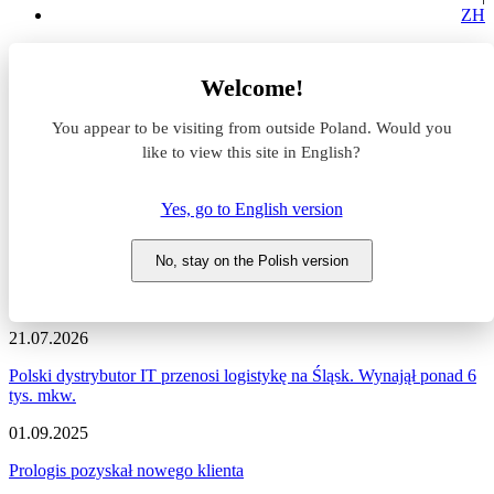
ZH
Aktualności z rynku magazynowego
Welcome!
Prologis
You appear to be visiting from outside Poland. Would you
Aktualności z rynku
like to view this site in English?
magazynowego #Prologis
Yes, go to English version
Zapraszamy do zapoznania się z najnowszymi informacjami
dotyczącymi sytuacji na rynku komercyjnym, nowymi projektami
No, stay on the Polish version
deweloperskimi, a także wydarzeniami i zmianami na naszym
portalu.
21.07.2026
Polski dystrybutor IT przenosi logistykę na Śląsk. Wynajął ponad 6
tys. mkw.
01.09.2025
Prologis pozyskał nowego klienta