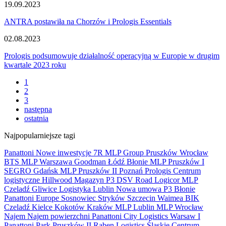
19.09.2023
ANTRA postawiła na Chorzów i Prologis Essentials
02.08.2023
Prologis podsumowuje działalność operacyjną w Europie w drugim
kwartale 2023 roku
1
2
3
następna
ostatnia
Najpopularniejsze tagi
Panattoni
Nowe inwestycje
7R
MLP Group
Pruszków
Wrocław
BTS
MLP
Warszawa
Goodman
Łódź
Błonie
MLP Pruszków I
SEGRO
Gdańsk
MLP Pruszków II
Poznań
Prologis
Centrum
logistyczne
Hillwood
Magazyn
P3
DSV Road
Logicor
MLP
Czeladź
Gliwice
Logistyka
Lublin
Nowa umowa
P3 Błonie
Panattoni Europe
Sosnowiec
Stryków
Szczecin
Waimea
BIK
Czeladź
Kielce
Kokotów
Kraków
MLP Lublin
MLP Wrocław
Najem
Najem powierzchni
Panattoni City Logistics Warsaw I
Panattoni Park Pruszków II
Raben Logistics
Ślaskie Centrum