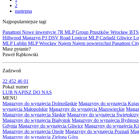
2
następna
Najpopularniejsze tagi
Panattoni
Nowe inwestycje
7R
MLP Group
Pruszków
Wrocław
BT
Hillwood
Magazyn
P3
DSV Road
Logicor
MLP Czeladź
Gliwice
Lo
MLP Lublin
MLP Wrocław
Najem
Najem powierzchni
Panattoni Cit
Masz pytanie?
Paweł Rąbkowski
Zadzwoń
22 452 46 01
Pokaż numer
LUB NAPISZ DO NAS
MENU
Magazyny do wynajęcia Dolnośląskie
Magazyny do wynajęcia Kuja
wynajęcia Małopolskie
Magazyny do wynajęcia Mazowieckie
Magaz
Magazyny do wynajęcia Śląskie
Magazyny do wynajęcia Świętokrzy
Magazyny do wynajęcia Białystok
Magazyny do wynajęcia Bydgosz
Gdynia
Magazyny do wynajęcia Gliwice
Magazyny do wynajęcia Ki
Magazyny do wynajęcia Opole
Magazyny do wynajęcia Poznań
Mag
Magazyny do wynajęcia Zielona Góra