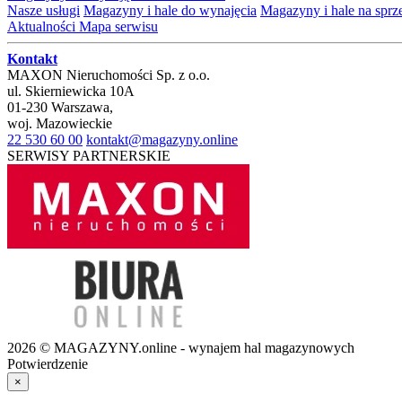
Nasze usługi
Magazyny i hale do wynajęcia
Magazyny i hale na spr
Aktualności
Mapa serwisu
Kontakt
MAXON Nieruchomości Sp. z o.o.
ul.
Skierniewicka 10A
01-230
Warszawa
,
woj.
Mazowieckie
22 530 60 00
kontakt@magazyny.online
SERWISY PARTNERSKIE
2026 © MAGAZYNY.online - wynajem hal magazynowych
Potwierdzenie
×