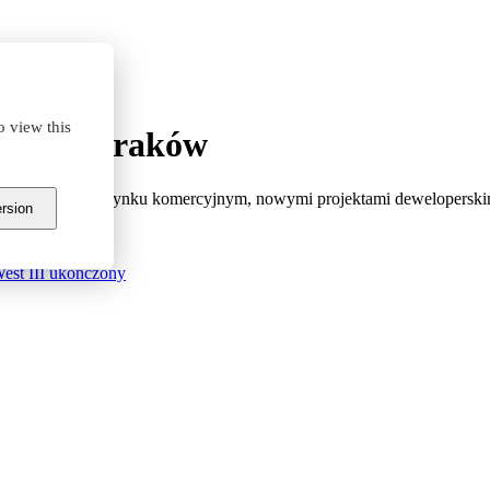
o view this
owego #Kraków
ymi sytuacji na rynku komercyjnym, nowymi projektami deweloperskim
ersion
est III ukończony