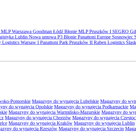
S
MLP
Warszawa
Goodman
Łódź
Błonie
MLP Pruszków I
SEGRO
Gd
gistyka
Lublin
Nowa umowa
P3 Błonie
Panattoni Europe
Sosnowiec
y Logistics Warsaw I
Panattoni Park Pruszków II
Raben Logistics
Ślas
wsko-Pomorskie
Magazyny do wynajęcia Lubelskie
Magazyny do wyna
yny do wynajęcia Opolskie
Magazyny do wynajęcia Podkarpackie
Ma
skie
Magazyny do wynajęcia Warmińsko-Mazurskie
Magazyny do wyna
cz
Magazyny do wynajęcia Chorzów
Magazyny do wynajęcia Często
elce
Magazyny do wynajęcia Kraków
Magazyny do wynajęcia Lublin
azyny do wynajęcia Rzeszów
Magazyny do wynajęcia Szczecin
Maga