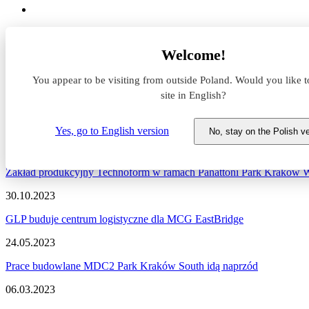
Aktualności z rynku magazynowego
Welcome!
Kraków
You appear to be visiting from outside Poland. Would you like t
Aktualności z rynku magazyn
site in English?
Zapraszamy do zapoznania się z najnowszymi informacjami dotycząc
Yes, go to English version
No, stay on the Polish v
02.11.2023
Zakład produkcyjny Technoform w ramach Panattoni Park Kraków W
30.10.2023
GLP buduje centrum logistyczne dla MCG EastBridge
24.05.2023
Prace budowlane MDC2 Park Kraków South idą naprzód
06.03.2023