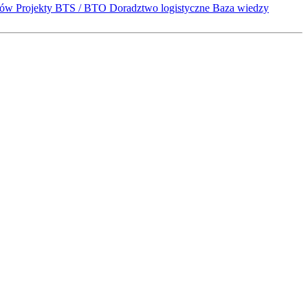
któw
Projekty BTS / BTO
Doradztwo logistyczne
Baza wiedzy