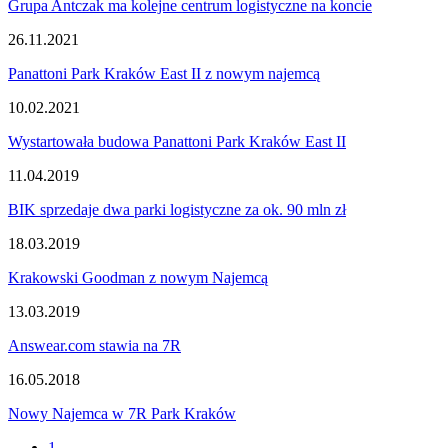
Grupa Antczak ma kolejne centrum logistyczne na koncie
26.11.2021
Panattoni Park Kraków East II z nowym najemcą
10.02.2021
Wystartowała budowa Panattoni Park Kraków East II
11.04.2019
BIK sprzedaje dwa parki logistyczne za ok. 90 mln zł
18.03.2019
Krakowski Goodman z nowym Najemcą
13.03.2019
Answear.com stawia na 7R
16.05.2018
Nowy Najemca w 7R Park Kraków
1