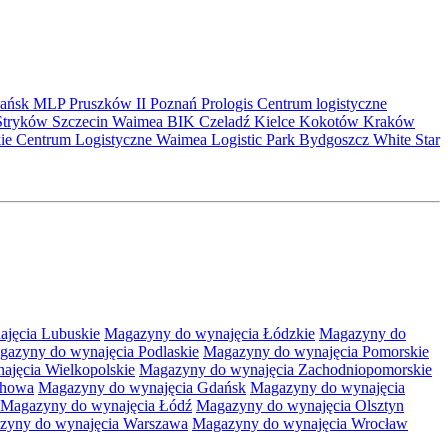
ańsk
MLP Pruszków II
Poznań
Prologis
Centrum logistyczne
Stryków
Szczecin
Waimea
BIK
Czeladź
Kielce
Kokotów
Kraków
kie Centrum Logistyczne
Waimea Logistic Park Bydgoszcz
White Star
jęcia Lubuskie
Magazyny do wynajęcia Łódzkie
Magazyny do
gazyny do wynajęcia Podlaskie
Magazyny do wynajęcia Pomorskie
jęcia Wielkopolskie
Magazyny do wynajęcia Zachodniopomorskie
chowa
Magazyny do wynajęcia Gdańsk
Magazyny do wynajęcia
Magazyny do wynajęcia Łódź
Magazyny do wynajęcia Olsztyn
zyny do wynajęcia Warszawa
Magazyny do wynajęcia Wrocław