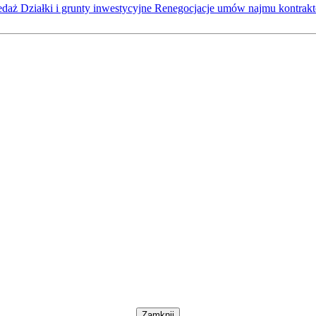
zedaż
Działki i grunty inwestycyjne
Renegocjacje umów najmu kontra
Zamknij