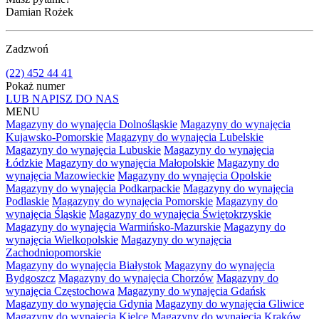
Damian Rożek
Zadzwoń
(22) 452 44 41
Pokaż numer
LUB NAPISZ DO NAS
MENU
Magazyny do wynajęcia Dolnośląskie
Magazyny do wynajęcia
Kujawsko-Pomorskie
Magazyny do wynajęcia Lubelskie
Magazyny do wynajęcia Lubuskie
Magazyny do wynajęcia
Łódzkie
Magazyny do wynajęcia Małopolskie
Magazyny do
wynajęcia Mazowieckie
Magazyny do wynajęcia Opolskie
Magazyny do wynajęcia Podkarpackie
Magazyny do wynajęcia
Podlaskie
Magazyny do wynajęcia Pomorskie
Magazyny do
wynajęcia Śląskie
Magazyny do wynajęcia Świętokrzyskie
Magazyny do wynajęcia Warmińsko-Mazurskie
Magazyny do
wynajęcia Wielkopolskie
Magazyny do wynajęcia
Zachodniopomorskie
Magazyny do wynajęcia Białystok
Magazyny do wynajęcia
Bydgoszcz
Magazyny do wynajęcia Chorzów
Magazyny do
wynajęcia Częstochowa
Magazyny do wynajęcia Gdańsk
Magazyny do wynajęcia Gdynia
Magazyny do wynajęcia Gliwice
Magazyny do wynajęcia Kielce
Magazyny do wynajęcia Kraków