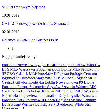
SEGRO z nowym Najemca
10.01.2019
CAT LC z nową powierzchnią w Sosnowcu
02.01.2019
Najemca w Gate One Business Park
1
Najpopularniejsze tagi
Panattoni
Nowe inwestycje
7R
MLP Group
Pruszków
Wrocław
BTS
MLP
Warszawa
Goodman
Łódź
Błonie
MLP Pruszków I
SEGRO
Gdańsk
MLP Pruszków II
Poznań
Prologis
Centrum
logistyczne
Hillwood
Magazyn
P3
DSV Road
Logicor
MLP
Czeladź
Gliwice
Logistyka
Lublin
Nowa umowa
P3 Błonie
Panattoni Europe
Sosnowiec
Stryków
Szczecin
Waimea
BIK
Czeladź
Kielce
Kokotów
Kraków
MLP Lublin
MLP Wrocław
Najem
Najem powierzchni
Panattoni City Logistics Warsaw I
Panattoni Park Pruszków II
Raben Logistics
Ślaskie Centrum
Logistyczne
Waimea Logistic Park Bydgoszcz
White Star
Masz pytanie?