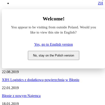
ZH
Aktualności z rynku magazynowego
Welcome!
Nowa umowa
You appear to be visiting from outside Poland. Would you
Aktualności z rynku
like to view this site in English?
magazynowego #Nowa umowa
Yes, go to English version
Zapraszamy do zapoznania się z najnowszymi informacjami
dotyczącymi sytuacji na rynku komercyjnym, nowymi projektami
No, stay on the Polish version
deweloperskimi, a także wydarzeniami i zmianami na naszym
portalu.
22.08.2019
XBS Logistics z dodatkową powierzchnią w Błoniu
22.01.2019
Błonie z nowym Najemcą
18.01.2019