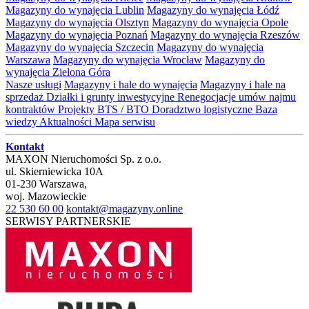
Magazyny do wynajęcia Lublin
Magazyny do wynajęcia Łódź
Magazyny do wynajęcia Olsztyn
Magazyny do wynajęcia Opole
Magazyny do wynajęcia Poznań
Magazyny do wynajęcia Rzeszów
Magazyny do wynajęcia Szczecin
Magazyny do wynajęcia
Warszawa
Magazyny do wynajęcia Wrocław
Magazyny do
wynajęcia Zielona Góra
Nasze usługi
Magazyny i hale do wynajęcia
Magazyny i hale na
sprzedaż
Działki i grunty inwestycyjne
Renegocjacje umów najmu
kontraktów
Projekty BTS / BTO
Doradztwo logistyczne
Baza
wiedzy
Aktualności
Mapa serwisu
Kontakt
MAXON Nieruchomości Sp. z o.o.
ul.
Skierniewicka 10A
01-230
Warszawa
,
woj.
Mazowieckie
22 530 60 00
kontakt@magazyny.online
SERWISY PARTNERSKIE