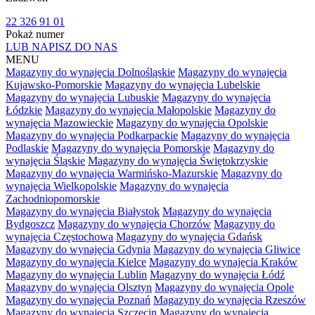
22 326 91 01
Pokaż numer
LUB NAPISZ DO NAS
MENU
Magazyny do wynajęcia Dolnośląskie
Magazyny do wynajęcia
Kujawsko-Pomorskie
Magazyny do wynajęcia Lubelskie
Magazyny do wynajęcia Lubuskie
Magazyny do wynajęcia
Łódzkie
Magazyny do wynajęcia Małopolskie
Magazyny do
wynajęcia Mazowieckie
Magazyny do wynajęcia Opolskie
Magazyny do wynajęcia Podkarpackie
Magazyny do wynajęcia
Podlaskie
Magazyny do wynajęcia Pomorskie
Magazyny do
wynajęcia Śląskie
Magazyny do wynajęcia Świętokrzyskie
Magazyny do wynajęcia Warmińsko-Mazurskie
Magazyny do
wynajęcia Wielkopolskie
Magazyny do wynajęcia
Zachodniopomorskie
Magazyny do wynajęcia Białystok
Magazyny do wynajęcia
Bydgoszcz
Magazyny do wynajęcia Chorzów
Magazyny do
wynajęcia Częstochowa
Magazyny do wynajęcia Gdańsk
Magazyny do wynajęcia Gdynia
Magazyny do wynajęcia Gliwice
Magazyny do wynajęcia Kielce
Magazyny do wynajęcia Kraków
Magazyny do wynajęcia Lublin
Magazyny do wynajęcia Łódź
Magazyny do wynajęcia Olsztyn
Magazyny do wynajęcia Opole
Magazyny do wynajęcia Poznań
Magazyny do wynajęcia Rzeszów
Magazyny do wynajęcia Szczecin
Magazyny do wynajęcia