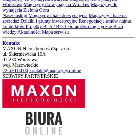
Warszawa
Magazyny do wynajęcia Wrocław
Magazyny do
wynajęcia Zielona Góra
Nasze usługi
Magazyny i hale do wynajęcia
Magazyny i hale na
sprzedaż
Działki i grunty inwestycyjne
Renegocjacje umów najmu
kontraktów
Projekty BTS / BTO
Doradztwo logistyczne
Baza
wiedzy
Aktualności
Mapa serwisu
Kontakt
MAXON Nieruchomości Sp. z o.o.
ul.
Skierniewicka 10A
01-230
Warszawa
,
woj.
Mazowieckie
22 530 60 00
kontakt@magazyny.online
SERWISY PARTNERSKIE