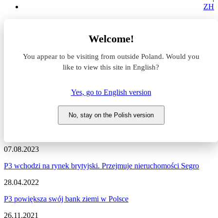
ZH
Aktualności z rynku magazynowego
Welcome!
P3
You appear to be visiting from outside Poland. Would you
Aktualności z rynku
like to view this site in English?
magazynowego #P3
Yes, go to English version
Zapraszamy do zapoznania się z najnowszymi informacjami
dotyczącymi sytuacji na rynku komercyjnym, nowymi projektami
No, stay on the Polish version
deweloperskimi, a także wydarzeniami i zmianami na naszym
portalu.
07.08.2023
P3 wchodzi na rynek brytyjski. Przejmuje nieruchomości Segro
28.04.2022
P3 powiększa swój bank ziemi w Polsce
26.11.2021