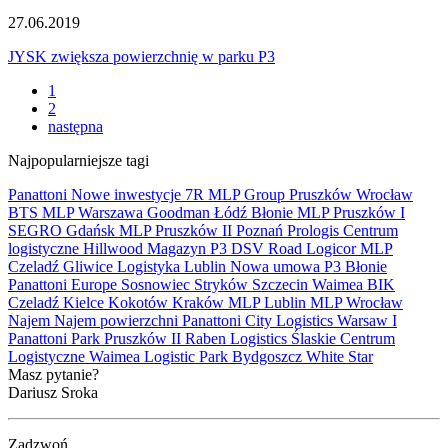
27.06.2019
JYSK zwiększa powierzchnię w parku P3
1
2
następna
Najpopularniejsze tagi
Panattoni
Nowe inwestycje
7R
MLP Group
Pruszków
Wrocław
BTS
MLP
Warszawa
Goodman
Łódź
Błonie
MLP Pruszków I
SEGRO
Gdańsk
MLP Pruszków II
Poznań
Prologis
Centrum
logistyczne
Hillwood
Magazyn
P3
DSV Road
Logicor
MLP
Czeladź
Gliwice
Logistyka
Lublin
Nowa umowa
P3 Błonie
Panattoni Europe
Sosnowiec
Stryków
Szczecin
Waimea
BIK
Czeladź
Kielce
Kokotów
Kraków
MLP Lublin
MLP Wrocław
Najem
Najem powierzchni
Panattoni City Logistics Warsaw I
Panattoni Park Pruszków II
Raben Logistics
Ślaskie Centrum
Logistyczne
Waimea Logistic Park Bydgoszcz
White Star
Masz pytanie?
Dariusz Sroka
Zadzwoń