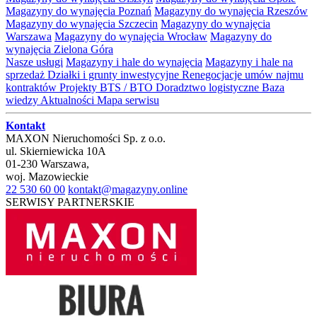
Magazyny do wynajęcia Poznań
Magazyny do wynajęcia Rzeszów
Magazyny do wynajęcia Szczecin
Magazyny do wynajęcia
Warszawa
Magazyny do wynajęcia Wrocław
Magazyny do
wynajęcia Zielona Góra
Nasze usługi
Magazyny i hale do wynajęcia
Magazyny i hale na
sprzedaż
Działki i grunty inwestycyjne
Renegocjacje umów najmu
kontraktów
Projekty BTS / BTO
Doradztwo logistyczne
Baza
wiedzy
Aktualności
Mapa serwisu
Kontakt
MAXON Nieruchomości Sp. z o.o.
ul.
Skierniewicka 10A
01-230
Warszawa
,
woj.
Mazowieckie
22 530 60 00
kontakt@magazyny.online
SERWISY PARTNERSKIE