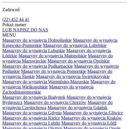
Zadzwoń
(22) 452 44 41
Pokaż numer
LUB NAPISZ DO NAS
MENU
Magazyny do wynajęcia Dolnośląskie
Magazyny do wynajęcia
Kujawsko-Pomorskie
Magazyny do wynajęcia Lubelskie
Magazyny do wynajęcia Lubuskie
Magazyny do wynajęcia
Łódzkie
Magazyny do wynajęcia Małopolskie
Magazyny do
wynajęcia Mazowieckie
Magazyny do wynajęcia Opolskie
Magazyny do wynajęcia Podkarpackie
Magazyny do wynajęcia
Podlaskie
Magazyny do wynajęcia Pomorskie
Magazyny do
wynajęcia Śląskie
Magazyny do wynajęcia Świętokrzyskie
Magazyny do wynajęcia Warmińsko-Mazurskie
Magazyny do
wynajęcia Wielkopolskie
Magazyny do wynajęcia
Zachodniopomorskie
Magazyny do wynajęcia Białystok
Magazyny do wynajęcia
Bydgoszcz
Magazyny do wynajęcia Chorzów
Magazyny do
wynajęcia Częstochowa
Magazyny do wynajęcia Gdańsk
Magazyny do wynajęcia Gdynia
Magazyny do wynajęcia Gliwice
Magazyny do wynajęcia Kielce
Magazyny do wynajęcia Kraków
Magazyny do wynajęcia Lublin
Magazyny do wynajęcia Łódź
Magazyny do wynajęcia Olsztyn
Magazyny do wynajęcia Opole