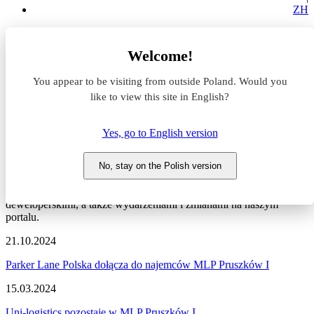
ZH
Aktualności z rynku magazynowego
Welcome!
MLP Pruszków I
You appear to be visiting from outside Poland. Would you
Aktualności z rynku
like to view this site in English?
magazynowego #MLP
Yes, go to English version
Pruszków I
No, stay on the Polish version
Zapraszamy do zapoznania się z najnowszymi informacjami
dotyczącymi sytuacji na rynku komercyjnym, nowymi projektami
deweloperskimi, a także wydarzeniami i zmianami na naszym
portalu.
21.10.2024
Parker Lane Polska dołącza do najemców MLP Pruszków I
15.03.2024
Uni-logistics pozostaje w MLP Pruszków I