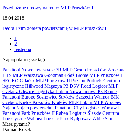
Przedłużone umowy najmu w MLP Pruszków I
18.04.2018
Dedra Exim dobiera powierzchnię w MLP Pruszków I
1
2
następna
Najpopularniejsze tagi
Panattoni
Nowe inwestycje
7R
MLP Group
Pruszków
Wrocław
BTS
MLP
Warszawa
Goodman
Łódź
Błonie
MLP Pruszków I
SEGRO
Gdańsk
MLP Pruszków II
Poznań
Prologis
Centrum
logistyczne
Hillwood
Magazyn
P3
DSV Road
Logicor
MLP
Czeladź
Gliwice
Logistyka
Lublin
Nowa umowa
P3 Błonie
Panattoni Europe
Sosnowiec
Stryków
Szczecin
Waimea
BIK
Czeladź
Kielce
Kokotów
Kraków
MLP Lublin
MLP Wrocław
Najem
Najem powierzchni
Panattoni City Logistics Warsaw I
Panattoni Park Pruszków II
Raben Logistics
Ślaskie Centrum
Logistyczne
Waimea Logistic Park Bydgoszcz
White Star
Masz pytanie?
Damian Rożek