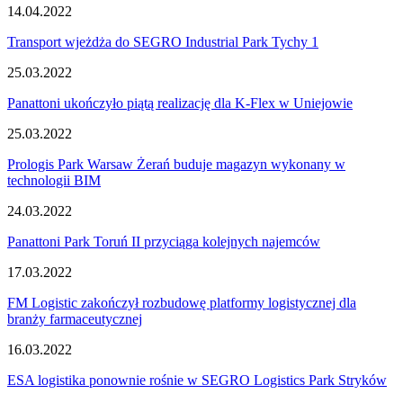
14.04.2022
Transport wjeżdża do SEGRO Industrial Park Tychy 1
25.03.2022
Panattoni ukończyło piątą realizację dla K-Flex w Uniejowie
25.03.2022
Prologis Park Warsaw Żerań buduje magazyn wykonany w
technologii BIM
24.03.2022
Panattoni Park Toruń II przyciąga kolejnych najemców
17.03.2022
FM Logistic zakończył rozbudowę platformy logistycznej dla
branży farmaceutycznej
16.03.2022
ESA logistika ponownie rośnie w SEGRO Logistics Park Stryków