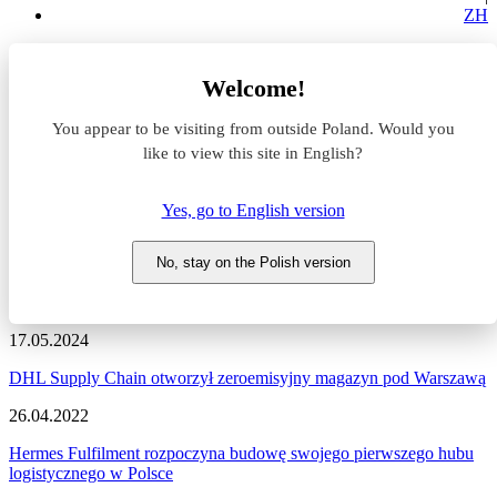
ZH
Aktualności z rynku magazynowego
Welcome!
Logistyka
You appear to be visiting from outside Poland. Would you
Aktualności z rynku
like to view this site in English?
magazynowego #Logistyka
Yes, go to English version
Zapraszamy do zapoznania się z najnowszymi informacjami
dotyczącymi sytuacji na rynku komercyjnym, nowymi projektami
No, stay on the Polish version
deweloperskimi, a także wydarzeniami i zmianami na naszym
portalu.
17.05.2024
DHL Supply Chain otworzył zeroemisyjny magazyn pod Warszawą
26.04.2022
Hermes Fulfilment rozpoczyna budowę swojego pierwszego hubu
logistycznego w Polsce