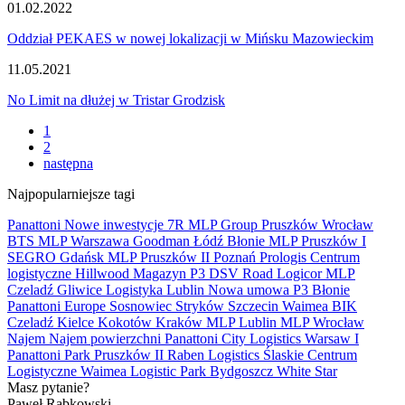
01.02.2022
Oddział PEKAES w nowej lokalizacji w Mińsku Mazowieckim
11.05.2021
No Limit na dłużej w Tristar Grodzisk
1
2
następna
Najpopularniejsze tagi
Panattoni
Nowe inwestycje
7R
MLP Group
Pruszków
Wrocław
BTS
MLP
Warszawa
Goodman
Łódź
Błonie
MLP Pruszków I
SEGRO
Gdańsk
MLP Pruszków II
Poznań
Prologis
Centrum
logistyczne
Hillwood
Magazyn
P3
DSV Road
Logicor
MLP
Czeladź
Gliwice
Logistyka
Lublin
Nowa umowa
P3 Błonie
Panattoni Europe
Sosnowiec
Stryków
Szczecin
Waimea
BIK
Czeladź
Kielce
Kokotów
Kraków
MLP Lublin
MLP Wrocław
Najem
Najem powierzchni
Panattoni City Logistics Warsaw I
Panattoni Park Pruszków II
Raben Logistics
Ślaskie Centrum
Logistyczne
Waimea Logistic Park Bydgoszcz
White Star
Masz pytanie?
Paweł Rąbkowski