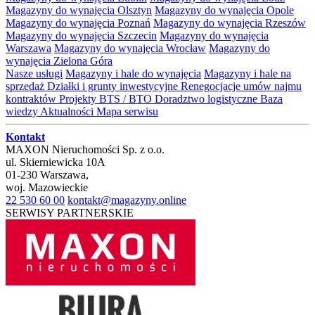
Magazyny do wynajęcia Olsztyn
Magazyny do wynajęcia Opole
Magazyny do wynajęcia Poznań
Magazyny do wynajęcia Rzeszów
Magazyny do wynajęcia Szczecin
Magazyny do wynajęcia
Warszawa
Magazyny do wynajęcia Wrocław
Magazyny do
wynajęcia Zielona Góra
Nasze usługi
Magazyny i hale do wynajęcia
Magazyny i hale na
sprzedaż
Działki i grunty inwestycyjne
Renegocjacje umów najmu
kontraktów
Projekty BTS / BTO
Doradztwo logistyczne
Baza
wiedzy
Aktualności
Mapa serwisu
Kontakt
MAXON Nieruchomości Sp. z o.o.
ul.
Skierniewicka 10A
01-230
Warszawa
,
woj.
Mazowieckie
22 530 60 00
kontakt@magazyny.online
SERWISY PARTNERSKIE