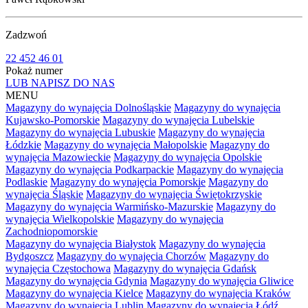
Zadzwoń
22 452 46 01
Pokaż numer
LUB NAPISZ DO NAS
MENU
Magazyny do wynajęcia Dolnośląskie
Magazyny do wynajęcia
Kujawsko-Pomorskie
Magazyny do wynajęcia Lubelskie
Magazyny do wynajęcia Lubuskie
Magazyny do wynajęcia
Łódzkie
Magazyny do wynajęcia Małopolskie
Magazyny do
wynajęcia Mazowieckie
Magazyny do wynajęcia Opolskie
Magazyny do wynajęcia Podkarpackie
Magazyny do wynajęcia
Podlaskie
Magazyny do wynajęcia Pomorskie
Magazyny do
wynajęcia Śląskie
Magazyny do wynajęcia Świętokrzyskie
Magazyny do wynajęcia Warmińsko-Mazurskie
Magazyny do
wynajęcia Wielkopolskie
Magazyny do wynajęcia
Zachodniopomorskie
Magazyny do wynajęcia Białystok
Magazyny do wynajęcia
Bydgoszcz
Magazyny do wynajęcia Chorzów
Magazyny do
wynajęcia Częstochowa
Magazyny do wynajęcia Gdańsk
Magazyny do wynajęcia Gdynia
Magazyny do wynajęcia Gliwice
Magazyny do wynajęcia Kielce
Magazyny do wynajęcia Kraków
Magazyny do wynajęcia Lublin
Magazyny do wynajęcia Łódź