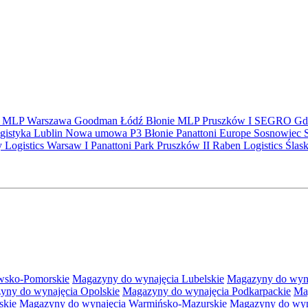
S
MLP
Warszawa
Goodman
Łódź
Błonie
MLP Pruszków I
SEGRO
Gd
gistyka
Lublin
Nowa umowa
P3 Błonie
Panattoni Europe
Sosnowiec
y Logistics Warsaw I
Panattoni Park Pruszków II
Raben Logistics
Ślas
wsko-Pomorskie
Magazyny do wynajęcia Lubelskie
Magazyny do wyna
yny do wynajęcia Opolskie
Magazyny do wynajęcia Podkarpackie
Ma
skie
Magazyny do wynajęcia Warmińsko-Mazurskie
Magazyny do wyna