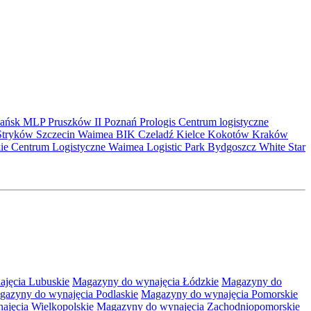
ańsk
MLP Pruszków II
Poznań
Prologis
Centrum logistyczne
Stryków
Szczecin
Waimea
BIK
Czeladź
Kielce
Kokotów
Kraków
kie Centrum Logistyczne
Waimea Logistic Park Bydgoszcz
White Star
jęcia Lubuskie
Magazyny do wynajęcia Łódzkie
Magazyny do
gazyny do wynajęcia Podlaskie
Magazyny do wynajęcia Pomorskie
jęcia Wielkopolskie
Magazyny do wynajęcia Zachodniopomorskie