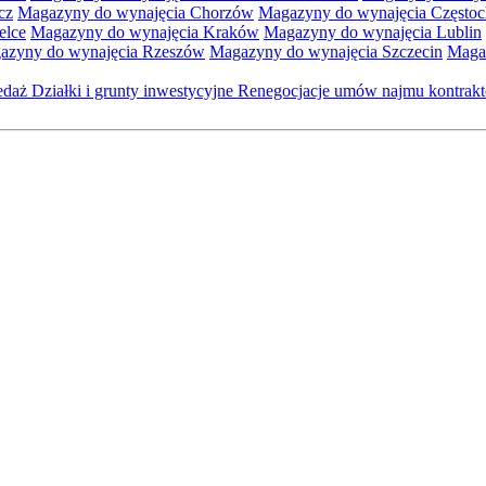
cz
Magazyny do wynajęcia Chorzów
Magazyny do wynajęcia Często
elce
Magazyny do wynajęcia Kraków
Magazyny do wynajęcia Lublin
azyny do wynajęcia Rzeszów
Magazyny do wynajęcia Szczecin
Maga
zedaż
Działki i grunty inwestycyjne
Renegocjacje umów najmu kontra