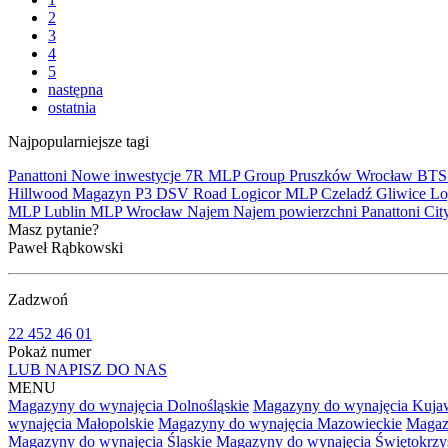
2
3
4
5
następna
ostatnia
Najpopularniejsze tagi
Panattoni
Nowe inwestycje
7R
MLP Group
Pruszków
Wrocław
BT
Hillwood
Magazyn
P3
DSV Road
Logicor
MLP Czeladź
Gliwice
Lo
MLP Lublin
MLP Wrocław
Najem
Najem powierzchni
Panattoni Cit
Masz pytanie?
Paweł Rąbkowski
Zadzwoń
22 452 46 01
Pokaż numer
LUB NAPISZ DO NAS
MENU
Magazyny do wynajęcia Dolnośląskie
Magazyny do wynajęcia Kuja
wynajęcia Małopolskie
Magazyny do wynajęcia Mazowieckie
Magaz
Magazyny do wynajęcia Śląskie
Magazyny do wynajęcia Świętokrzy