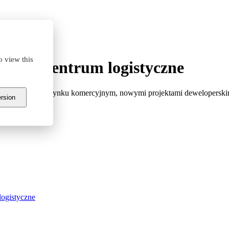
o view this
ego #Centrum logistyczne
ymi sytuacji na rynku komercyjnym, nowymi projektami deweloperskim
ersion
ogistyczne