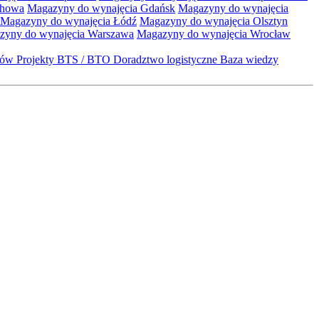
chowa
Magazyny do wynajęcia Gdańsk
Magazyny do wynajęcia
Magazyny do wynajęcia Łódź
Magazyny do wynajęcia Olsztyn
zyny do wynajęcia Warszawa
Magazyny do wynajęcia Wrocław
któw
Projekty BTS / BTO
Doradztwo logistyczne
Baza wiedzy