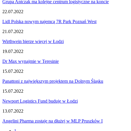
Grupa Antczak ma kolejne centrum logistyczne na koncie
22.07.2022
Lidl Polska nowym najemcą 7R Park Poznań West
21.07.2022
Wirthwein bierze więcej w Łodzi
19.07.2022
Dr Max wynajmie w Teresinie
15.07.2022
Panattoni z największym projektem na Dolnym Śląsku
15.07.2022
Newport Logistics Fund buduje w Łodzi
13.07.2022
Angelini Pharma zostaje na dłużej w MLP Pruszków I
1