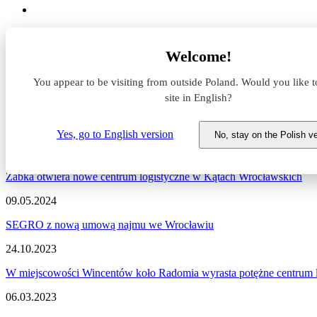
Aktualności z rynku magazynowego
Welcome!
Centrum logistyczne
You appear to be visiting from outside Poland. Would you like t
Aktualności z rynku magazynow
site in English?
Zapraszamy do zapoznania się z najnowszymi informacjami dotycząc
Yes, go to English version
No, stay on the Polish v
28.11.2024
Żabka otwiera nowe centrum logistyczne w Kątach Wrocławskich
09.05.2024
SEGRO z nową umową najmu we Wrocławiu
24.10.2023
W miejscowości Wincentów koło Radomia wyrasta potężne centrum l
06.03.2023