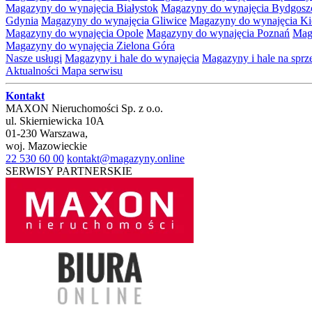
Magazyny do wynajęcia Białystok
Magazyny do wynajęcia Bydgosz
Gdynia
Magazyny do wynajęcia Gliwice
Magazyny do wynajęcia Ki
Magazyny do wynajęcia Opole
Magazyny do wynajęcia Poznań
Mag
Magazyny do wynajęcia Zielona Góra
Nasze usługi
Magazyny i hale do wynajęcia
Magazyny i hale na spr
Aktualności
Mapa serwisu
Kontakt
MAXON Nieruchomości Sp. z o.o.
ul.
Skierniewicka 10A
01-230
Warszawa
,
woj.
Mazowieckie
22 530 60 00
kontakt@magazyny.online
SERWISY PARTNERSKIE