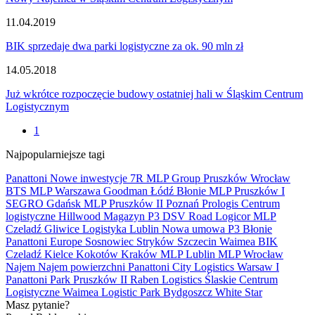
11.04.2019
BIK sprzedaje dwa parki logistyczne za ok. 90 mln zł
14.05.2018
Już wkrótce rozpoczęcie budowy ostatniej hali w Śląskim Centrum
Logistycznym
1
Najpopularniejsze tagi
Panattoni
Nowe inwestycje
7R
MLP Group
Pruszków
Wrocław
BTS
MLP
Warszawa
Goodman
Łódź
Błonie
MLP Pruszków I
SEGRO
Gdańsk
MLP Pruszków II
Poznań
Prologis
Centrum
logistyczne
Hillwood
Magazyn
P3
DSV Road
Logicor
MLP
Czeladź
Gliwice
Logistyka
Lublin
Nowa umowa
P3 Błonie
Panattoni Europe
Sosnowiec
Stryków
Szczecin
Waimea
BIK
Czeladź
Kielce
Kokotów
Kraków
MLP Lublin
MLP Wrocław
Najem
Najem powierzchni
Panattoni City Logistics Warsaw I
Panattoni Park Pruszków II
Raben Logistics
Ślaskie Centrum
Logistyczne
Waimea Logistic Park Bydgoszcz
White Star
Masz pytanie?