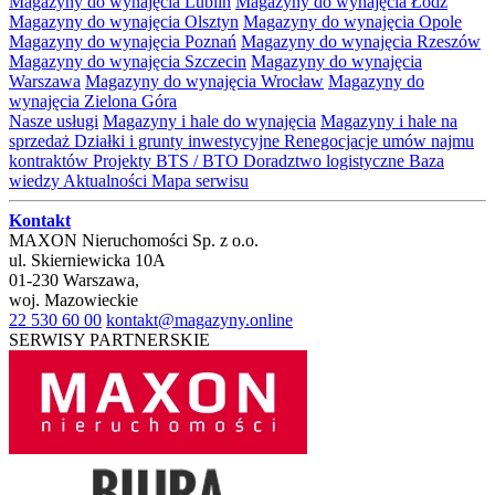
Magazyny do wynajęcia Lublin
Magazyny do wynajęcia Łódź
Magazyny do wynajęcia Olsztyn
Magazyny do wynajęcia Opole
Magazyny do wynajęcia Poznań
Magazyny do wynajęcia Rzeszów
Magazyny do wynajęcia Szczecin
Magazyny do wynajęcia
Warszawa
Magazyny do wynajęcia Wrocław
Magazyny do
wynajęcia Zielona Góra
Nasze usługi
Magazyny i hale do wynajęcia
Magazyny i hale na
sprzedaż
Działki i grunty inwestycyjne
Renegocjacje umów najmu
kontraktów
Projekty BTS / BTO
Doradztwo logistyczne
Baza
wiedzy
Aktualności
Mapa serwisu
Kontakt
MAXON Nieruchomości Sp. z o.o.
ul.
Skierniewicka 10A
01-230
Warszawa
,
woj.
Mazowieckie
22 530 60 00
kontakt@magazyny.online
SERWISY PARTNERSKIE