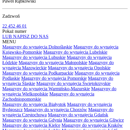
Paweł Rąbkowski
Zadzwoń
22 452 46 01
Pokaż numer
LUB NAPISZ DO NAS
MENU
Magazyny do wynajęcia Dolnośląskie
Magazyny do wynajęcia
Kujawsko-Pomorskie
Magazyny do wynajęcia Lubelskie
Magazyny do wynajęcia Lubuskie
Magazyny do wynajęcia
Łódzkie
Magazyny do wynajęcia Małopolskie
Magazyny do
wynajęcia Mazowieckie
Magazyny do wynajęcia Opolskie
Magazyny do wynajęcia Podkarpackie
Magazyny do wynajęcia
Podlaskie
Magazyny do wynajęcia Pomorskie
Magazyny do
wynajęcia Śląskie
Magazyny do wynajęcia Świętokrzyskie
Magazyny do wynajęcia Warmińsko-Mazurskie
Magazyny do
wynajęcia Wielkopolskie
Magazyny do wynajęcia
Zachodniopomorskie
Magazyny do wynajęcia Białystok
Magazyny do wynajęcia
Bydgoszcz
Magazyny do wynajęcia Chorzów
Magazyny do
wynajęcia Częstochowa
Magazyny do wynajęcia Gdańsk
Magazyny do wynajęcia Gdynia
Magazyny do wynajęcia Gliwice
Magazyny do wynajęcia Kielce
Magazyny do wynajęcia Kraków