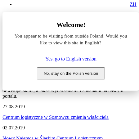
ZH
Aktualności z rynku magazynowego
Welcome!
Ślaskie Centrum Logistyczne
You appear to be visiting from outside Poland. Would you
Aktualności z rynku
like to view this site in English?
magazynowego #Ślaskie
Yes, go to English version
Centrum Logistyczne
No, stay on the Polish version
Zapraszamy do zapoznania się z najnowszymi informacjami
dotyczącymi sytuacji na rynku komercyjnym, nowymi projektami
deweloperskimi, a także wydarzeniami i zmianami na naszym
portalu.
27.08.2019
Centrum logistyczne w Sosnowcu zmienia właściciela
02.07.2019
Nowy Najemca w Śląskim Centrum Logistycznym