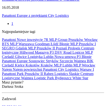
16.05.2018
Panattoni Europe z projektami City Logistics
1
Najpopularniejsze tagi
Panattoni
Nowe inwestycje
7R
MLP Group
Pruszków
Wrocław
BTS
MLP
Warszawa
Goodman
Łódź
Błonie
MLP Pruszków I
SEGRO
Gdańsk
MLP Pruszków II
Poznań
Prologis
Centrum
logistyczne
Hillwood
Magazyn
P3
DSV Road
Logicor
MLP
Czeladź
Gliwice
Logistyka
Lublin
Nowa umowa
P3 Błonie
Panattoni Europe
Sosnowiec
Stryków
Szczecin
Waimea
BIK
Czeladź
Kielce
Kokotów
Kraków
MLP Lublin
MLP Wrocław
Najem
Najem powierzchni
Panattoni City Logistics Warsaw I
Panattoni Park Pruszków II
Raben Logistics
Ślaskie Centrum
Logistyczne
Waimea Logistic Park Bydgoszcz
White Star
Masz pytanie?
Dariusz Sroka
Zadzwoń