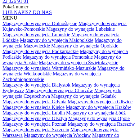
22 326 91 01
Pokaż numer
LUB NAPISZ DO NAS
MENU
Magazyny do wynajęcia Dolnośląskie
Magazyny do wynajęcia
Kujawsko-Pomorskie
Magazyny do wynajęcia Lubelskie
Magazyny do wynajęcia Lubuskie
Magazyny do wynajęcia
Łódzkie
Magazyny do wynajęcia Małopolskie
Magazyny do
wynajęcia Mazowieckie
Magazyny do wynajęcia Opolskie
Magazyny do wynajęcia Podkarpackie
Magazyny do wynajęcia
Podlaskie
Magazyny do wynajęcia Pomorskie
Magazyny do
wynajęcia Śląskie
Magazyny do wynajęcia Świętokrzyskie
Magazyny do wynajęcia Warmińsko-Mazurskie
Magazyny do
wynajęcia Wielkopolskie
Magazyny do wynajęcia
Zachodniopomorskie
Magazyny do wynajęcia Białystok
Magazyny do wynajęcia
Bydgoszcz
Magazyny do wynajęcia Chorzów
Magazyny do
wynajęcia Częstochowa
Magazyny do wynajęcia Gdańsk
Magazyny do wynajęcia Gdynia
Magazyny do wynajęcia Gliwice
Magazyny do wynajęcia Kielce
Magazyny do wynajęcia Kraków
Magazyny do wynajęcia Lublin
Magazyny do wynajęcia Łódź
Magazyny do wynajęcia Olsztyn
Magazyny do wynajęcia Opole
Magazyny do wynajęcia Poznań
Magazyny do wynajęcia Rzeszów
Magazyny do wynajęcia Szczecin
Magazyny do wynajęcia
Warszawa
Magazyny do wynajęcia Wrocław
Magazyny do