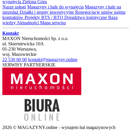
wynajęcia Zielona Góra
Nasze usługi
Magazyny i hale do wynajęcia
Magazyny i hale na
sprzedaż
Działki i grunty inwestycyjne
Renegocjacje umów najmu
kontraktów
Projekty BTS / BTO
Doradztwo logistyczne
Baza
wiedzy
Aktualności
Mapa serwisu
Kontakt
MAXON Nieruchomości Sp. z o.o.
ul.
Skierniewicka 10A
01-230
Warszawa
,
woj.
Mazowieckie
22 530 60 00
kontakt@magazyny.online
SERWISY PARTNERSKIE
2026 © MAGAZYNY.online - wynajem hal magazynowych