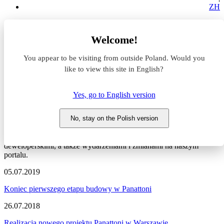
ZH
Aktualności z rynku magazynowego
Welcome!
Panattoni City Logistics Warsaw I
You appear to be visiting from outside Poland. Would you
Aktualności z rynku
like to view this site in English?
magazynowego #Panattoni
Yes, go to English version
City Logistics Warsaw I
No, stay on the Polish version
Zapraszamy do zapoznania się z najnowszymi informacjami
dotyczącymi sytuacji na rynku komercyjnym, nowymi projektami
deweloperskimi, a także wydarzeniami i zmianami na naszym
portalu.
05.07.2019
Koniec pierwszego etapu budowy w Panattoni
26.07.2018
Realizacja nowego projektu Panattoni w Warszawie