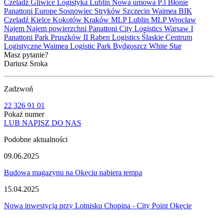
Czeladź
Gliwice
Logistyka
Lublin
Nowa umowa
P3 Błonie
Panattoni Europe
Sosnowiec
Stryków
Szczecin
Waimea
BIK
Czeladź
Kielce
Kokotów
Kraków
MLP Lublin
MLP Wrocław
Najem
Najem powierzchni
Panattoni City Logistics Warsaw I
Panattoni Park Pruszków II
Raben Logistics
Ślaskie Centrum
Logistyczne
Waimea Logistic Park Bydgoszcz
White Star
Masz pytanie?
Dariusz Sroka
Zadzwoń
22 326 91 01
Pokaż numer
LUB NAPISZ DO NAS
Podobne aktualności
09.06.2025
Budowa magazynu na Okęciu nabiera tempa
15.04.2025
Nowa inwestycja przy Lotnisku Chopina - City Point Okęcie