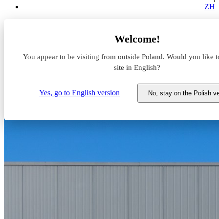
ZH
Aktualności z rynku magazynowego
Welcome!
Nowa inwestycja przy Lotnisku Chopina - City Point Okęcie
You appear to be visiting from outside Poland. Would you like t
Nowa inwestycja przy Lotnisku
site in English?
Chopina - City Point Okęcie
Yes, go to English version
No, stay on the Polish v
15 kwietnia 2025