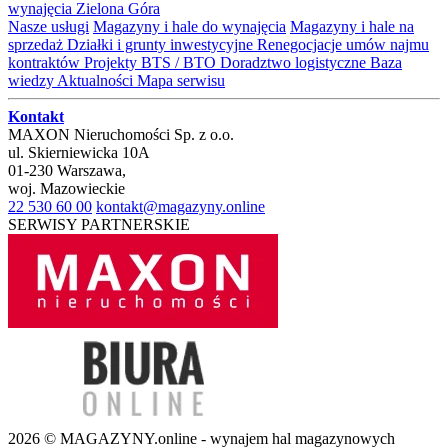
wynajęcia Zielona Góra
Nasze usługi
Magazyny i hale do wynajęcia
Magazyny i hale na
sprzedaż
Działki i grunty inwestycyjne
Renegocjacje umów najmu
kontraktów
Projekty BTS / BTO
Doradztwo logistyczne
Baza
wiedzy
Aktualności
Mapa serwisu
Kontakt
MAXON Nieruchomości Sp. z o.o.
ul.
Skierniewicka 10A
01-230
Warszawa
,
woj.
Mazowieckie
22 530 60 00
kontakt@magazyny.online
SERWISY PARTNERSKIE
2026 © MAGAZYNY.online - wynajem hal magazynowych