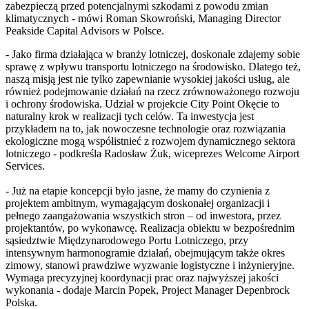
zabezpieczą przed potencjalnymi szkodami z powodu zmian
klimatycznych - mówi Roman Skowroński, Managing Director
Peakside Capital Advisors w Polsce.
- Jako firma działająca w branży lotniczej, doskonale zdajemy sobie
sprawę z wpływu transportu lotniczego na środowisko. Dlatego też,
naszą misją jest nie tylko zapewnianie wysokiej jakości usług, ale
również podejmowanie działań na rzecz zrównoważonego rozwoju
i ochrony środowiska. Udział w projekcie City Point Okęcie to
naturalny krok w realizacji tych celów. Ta inwestycja jest
przykładem na to, jak nowoczesne technologie oraz rozwiązania
ekologiczne mogą współistnieć z rozwojem dynamicznego sektora
lotniczego - podkreśla Radosław Żuk, wiceprezes Welcome Airport
Services.
- Już na etapie koncepcji było jasne, że mamy do czynienia z
projektem ambitnym, wymagającym doskonałej organizacji i
pełnego zaangażowania wszystkich stron – od inwestora, przez
projektantów, po wykonawcę. Realizacja obiektu w bezpośrednim
sąsiedztwie Międzynarodowego Portu Lotniczego, przy
intensywnym harmonogramie działań, obejmującym także okres
zimowy, stanowi prawdziwe wyzwanie logistyczne i inżynieryjne.
Wymaga precyzyjnej koordynacji prac oraz najwyższej jakości
wykonania - dodaje Marcin Popek, Project Manager Depenbrock
Polska.