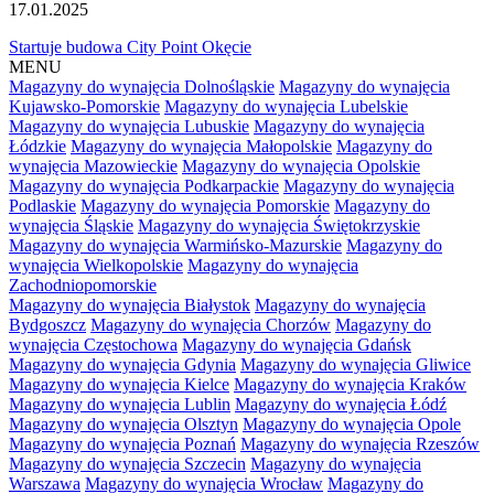
17.01.2025
Startuje budowa City Point Okęcie
MENU
Magazyny do wynajęcia Dolnośląskie
Magazyny do wynajęcia
Kujawsko-Pomorskie
Magazyny do wynajęcia Lubelskie
Magazyny do wynajęcia Lubuskie
Magazyny do wynajęcia
Łódzkie
Magazyny do wynajęcia Małopolskie
Magazyny do
wynajęcia Mazowieckie
Magazyny do wynajęcia Opolskie
Magazyny do wynajęcia Podkarpackie
Magazyny do wynajęcia
Podlaskie
Magazyny do wynajęcia Pomorskie
Magazyny do
wynajęcia Śląskie
Magazyny do wynajęcia Świętokrzyskie
Magazyny do wynajęcia Warmińsko-Mazurskie
Magazyny do
wynajęcia Wielkopolskie
Magazyny do wynajęcia
Zachodniopomorskie
Magazyny do wynajęcia Białystok
Magazyny do wynajęcia
Bydgoszcz
Magazyny do wynajęcia Chorzów
Magazyny do
wynajęcia Częstochowa
Magazyny do wynajęcia Gdańsk
Magazyny do wynajęcia Gdynia
Magazyny do wynajęcia Gliwice
Magazyny do wynajęcia Kielce
Magazyny do wynajęcia Kraków
Magazyny do wynajęcia Lublin
Magazyny do wynajęcia Łódź
Magazyny do wynajęcia Olsztyn
Magazyny do wynajęcia Opole
Magazyny do wynajęcia Poznań
Magazyny do wynajęcia Rzeszów
Magazyny do wynajęcia Szczecin
Magazyny do wynajęcia
Warszawa
Magazyny do wynajęcia Wrocław
Magazyny do