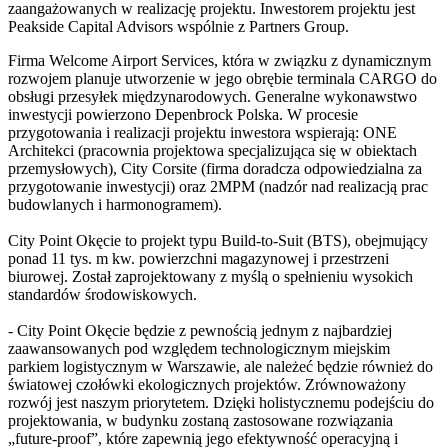
zaangażowanych w realizację projektu. Inwestorem projektu jest
Peakside Capital Advisors wspólnie z Partners Group.
Firma Welcome Airport Services, która w związku z dynamicznym
rozwojem planuje utworzenie w jego obrębie terminala CARGO do
obsługi przesyłek międzynarodowych. Generalne wykonawstwo
inwestycji powierzono Depenbrock Polska. W procesie
przygotowania i realizacji projektu inwestora wspierają: ONE
Architekci (pracownia projektowa specjalizująca się w obiektach
przemysłowych), City Corsite (firma doradcza odpowiedzialna za
przygotowanie inwestycji) oraz 2MPM (nadzór nad realizacją prac
budowlanych i harmonogramem).
City Point Okęcie to projekt typu Build-to-Suit (BTS), obejmujący
ponad 11 tys. m kw. powierzchni magazynowej i przestrzeni
biurowej. Został zaprojektowany z myślą o spełnieniu wysokich
standardów środowiskowych.
- City Point Okęcie będzie z pewnością jednym z najbardziej
zaawansowanych pod względem technologicznym miejskim
parkiem logistycznym w Warszawie, ale należeć będzie również do
światowej czołówki ekologicznych projektów. Zrównoważony
rozwój jest naszym priorytetem. Dzięki holistycznemu podejściu do
projektowania, w budynku zostaną zastosowane rozwiązania
„future-proof”, które zapewnią jego efektywność operacyjną i