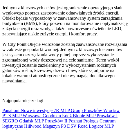
Jednym z kluczowych celów jest ograniczenie operacyjnego śladu
węglowego poprzez zastosowanie odnawialnych źródeł energii.
Obiekt będzie wyposażony w zaawansowany system zarządzania
budynkiem (BMS), który pozwoli na monitorowanie i optymalizację
zużycia energii oraz wody, a także nowoczesne oświetlenie LED,
zapewniające niskie zużycie energii i komfort pracy.
W City Point Okęcie wdrożone zostaną zaawansowane rozwiązania
w zakresie gospodarki wodnej. Jednym z kluczowych elementów
jest system oszczędzania wody pitnej poprzez wykorzystanie
zgromadzonej wody deszczowej na cele sanitarne. Teren wokół
inwestycji zostanie zazieleniony z wykorzystaniem rodzimych
gatunków roślin, krzewów, drzew i traw, które są odporne na
lokalne warunki atmosferyczne i nie wymagają dodatkowego
nawadniania.
Najpopularniejsze tagi
Panattoni
Nowe inwestycje
7R
MLP Group
Pruszków
Wrocław
BTS
MLP
Warszawa
Goodman
Łódź
Błonie
MLP Pruszków I
SEGRO
Gdańsk
MLP Pruszków II
Poznań
Prologis
Centrum
logistyczne
Hillwood
Magazyn
P3
DSV Road
Logicor
MLP