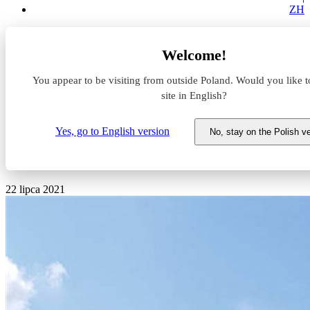
ZH
Aktualności z rynku magazynowego
Welcome!
Magazyny Ideal Idea City Park z kompletem najemców i
planami rozbudowy
You appear to be visiting from outside Poland. Would you like t
site in English?
Magazyny Ideal Idea City Park
z kompletem najemców i
Yes, go to English version
No, stay on the Polish v
planami rozbudowy
22 lipca 2021