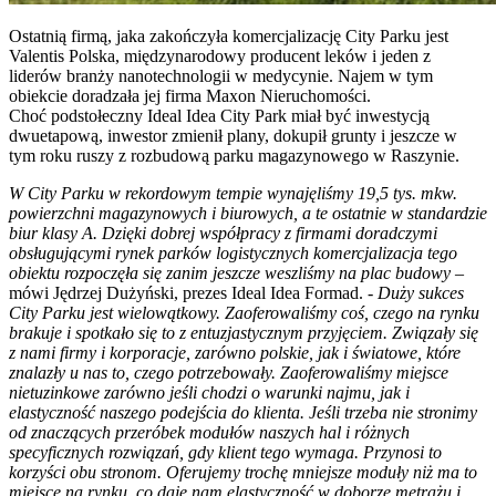
Ostatnią firmą, jaka zakończyła komercjalizację City Parku jest
Valentis Polska, międzynarodowy producent leków i jeden z
liderów branży nanotechnologii w medycynie. Najem w tym
obiekcie doradzała jej firma Maxon Nieruchomości.
Choć podstołeczny Ideal Idea City Park miał być inwestycją
dwuetapową, inwestor zmienił plany, dokupił grunty i jeszcze w
tym roku ruszy z rozbudową parku magazynowego w Raszynie.
W City Parku w rekordowym tempie wynajęliśmy 19,5 tys. mkw.
powierzchni magazynowych i biurowych, a te ostatnie w standardzie
biur klasy A. Dzięki dobrej współpracy z firmami doradczymi
obsługującymi rynek parków logistycznych komercjalizacja tego
obiektu rozpoczęła się zanim jeszcze weszliśmy na plac budowy
–
mówi Jędrzej Dużyński, prezes Ideal Idea Formad. -
Duży sukces
City Parku jest wielowątkowy. Zaoferowaliśmy coś, czego na rynku
brakuje i spotkało się to z entuzjastycznym przyjęciem. Związały się
z nami firmy i korporacje, zarówno polskie, jak i światowe, które
znalazły u nas to, czego potrzebowały. Zaoferowaliśmy miejsce
nietuzinkowe zarówno jeśli chodzi o warunki najmu, jak i
elastyczność naszego podejścia do klienta. Jeśli trzeba nie stronimy
od znaczących przeróbek modułów naszych hal i różnych
specyficznych rozwiązań, gdy klient tego wymaga. Przynosi to
korzyści obu stronom. Oferujemy trochę mniejsze moduły niż ma to
miejsce na rynku, co daje nam elastyczność w doborze metrażu i