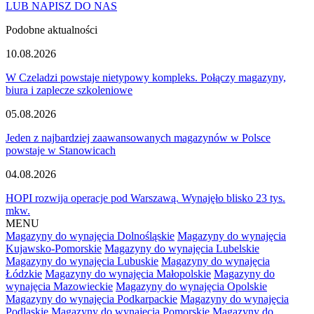
LUB NAPISZ DO NAS
Podobne aktualności
10.08.2026
W Czeladzi powstaje nietypowy kompleks. Połączy magazyny,
biura i zaplecze szkoleniowe
05.08.2026
Jeden z najbardziej zaawansowanych magazynów w Polsce
powstaje w Stanowicach
04.08.2026
HOPI rozwija operacje pod Warszawą. Wynajęło blisko 23 tys.
mkw.
MENU
Magazyny do wynajęcia Dolnośląskie
Magazyny do wynajęcia
Kujawsko-Pomorskie
Magazyny do wynajęcia Lubelskie
Magazyny do wynajęcia Lubuskie
Magazyny do wynajęcia
Łódzkie
Magazyny do wynajęcia Małopolskie
Magazyny do
wynajęcia Mazowieckie
Magazyny do wynajęcia Opolskie
Magazyny do wynajęcia Podkarpackie
Magazyny do wynajęcia
Podlaskie
Magazyny do wynajęcia Pomorskie
Magazyny do