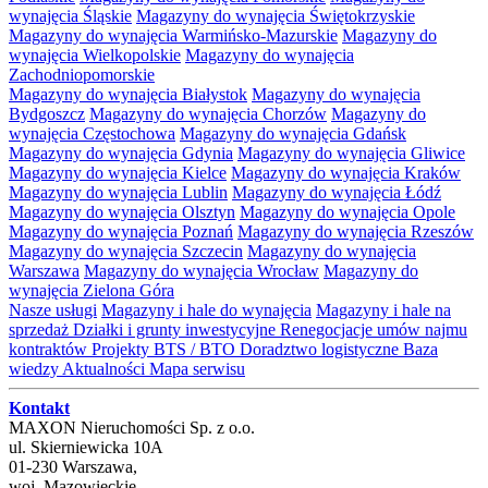
wynajęcia Śląskie
Magazyny do wynajęcia Świętokrzyskie
Magazyny do wynajęcia Warmińsko-Mazurskie
Magazyny do
wynajęcia Wielkopolskie
Magazyny do wynajęcia
Zachodniopomorskie
Magazyny do wynajęcia Białystok
Magazyny do wynajęcia
Bydgoszcz
Magazyny do wynajęcia Chorzów
Magazyny do
wynajęcia Częstochowa
Magazyny do wynajęcia Gdańsk
Magazyny do wynajęcia Gdynia
Magazyny do wynajęcia Gliwice
Magazyny do wynajęcia Kielce
Magazyny do wynajęcia Kraków
Magazyny do wynajęcia Lublin
Magazyny do wynajęcia Łódź
Magazyny do wynajęcia Olsztyn
Magazyny do wynajęcia Opole
Magazyny do wynajęcia Poznań
Magazyny do wynajęcia Rzeszów
Magazyny do wynajęcia Szczecin
Magazyny do wynajęcia
Warszawa
Magazyny do wynajęcia Wrocław
Magazyny do
wynajęcia Zielona Góra
Nasze usługi
Magazyny i hale do wynajęcia
Magazyny i hale na
sprzedaż
Działki i grunty inwestycyjne
Renegocjacje umów najmu
kontraktów
Projekty BTS / BTO
Doradztwo logistyczne
Baza
wiedzy
Aktualności
Mapa serwisu
Kontakt
MAXON Nieruchomości Sp. z o.o.
ul.
Skierniewicka 10A
01-230
Warszawa
,
woj.
Mazowieckie