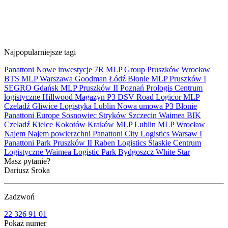
Najpopularniejsze tagi
Panattoni
Nowe inwestycje
7R
MLP Group
Pruszków
Wrocław
BTS
MLP
Warszawa
Goodman
Łódź
Błonie
MLP Pruszków I
SEGRO
Gdańsk
MLP Pruszków II
Poznań
Prologis
Centrum
logistyczne
Hillwood
Magazyn
P3
DSV Road
Logicor
MLP
Czeladź
Gliwice
Logistyka
Lublin
Nowa umowa
P3 Błonie
Panattoni Europe
Sosnowiec
Stryków
Szczecin
Waimea
BIK
Czeladź
Kielce
Kokotów
Kraków
MLP Lublin
MLP Wrocław
Najem
Najem powierzchni
Panattoni City Logistics Warsaw I
Panattoni Park Pruszków II
Raben Logistics
Ślaskie Centrum
Logistyczne
Waimea Logistic Park Bydgoszcz
White Star
Masz pytanie?
Dariusz Sroka
Zadzwoń
22 326 91 01
Pokaż numer