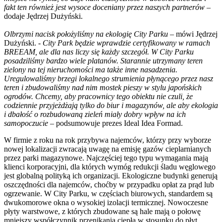
fakt ten również jest wysoce doceniany przez naszych partnerów
–
dodaje Jędrzej Dużyński.
Olbrzymi nacisk położyliśmy na ekologię City Parku
– mówi Jędrzej
Dużyński. -
City Park będzie wprawdzie certyfikowany w ramach
BREEAM, ale dla nas liczy się każdy szczegół. W City Parku
posadziliśmy bardzo wiele platanów. Starannie utrzymany teren
zielony na tej nieruchomości ma także inne nasadzenia.
Uregulowaliśmy brzegi lokalnego strumienia płynącego przez nasz
teren i zbudowaliśmy nad nim mostek pieszy w stylu japońskich
ogrodów. Chcemy, aby pracownicy tego obiektu nie czuli, że
codziennie przyjeżdżają tylko do biur i magazynów, ale aby ekologia
i dbałość o rozbudowaną zieleń miały dobry wpływ na ich
samopoczucie
– podsumowuje prezes Ideal Idea Formad.
W firmie z roku na rok przybywa najemców, którzy przy wyborze
nowej lokalizacji zwracają uwagę na emisję gazów cieplarnianych
przez parki magazynowe. Najczęściej tego typu wymagania mają
klienci korporacyjni, dla których wymóg redukcji śladu węglowego
jest globalną polityką ich organizacji. Ekologiczne budynki generują
oszczędności dla najemców, choćby w przypadku opłat za prąd lub
ogrzewanie. W City Parku, w częściach biurowych, standardem są
dwukomorowe okna o wysokiej izolacji termicznej. Nowoczesne
płyty warstwowe, z których zbudowane są hale mają o połowę
mniejszy współczynnik przenikania ciepła w stosunku do płyt