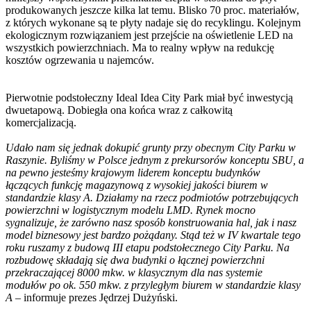
produkowanych jeszcze kilka lat temu. Blisko 70 proc. materiałów,
z których wykonane są te płyty nadaje się do recyklingu. Kolejnym
ekologicznym rozwiązaniem jest przejście na oświetlenie LED na
wszystkich powierzchniach. Ma to realny wpływ na redukcję
kosztów ogrzewania u najemców.
Pierwotnie podstołeczny Ideal Idea City Park miał być inwestycją
dwuetapową. Dobiegła ona końca wraz z całkowitą
komercjalizacją.
Udało nam się jednak dokupić grunty przy obecnym City Parku w
Raszynie. Byliśmy w Polsce jednym z prekursorów konceptu SBU, a
na pewno jesteśmy krajowym liderem konceptu budynków
łączących funkcję magazynową z wysokiej jakości biurem w
standardzie klasy A. Działamy na rzecz podmiotów potrzebujących
powierzchni w logistycznym modelu LMD. Rynek mocno
sygnalizuje, że zarówno nasz sposób konstruowania hal, jak i nasz
model biznesowy jest bardzo pożądany. Stąd też w IV kwartale tego
roku ruszamy z budową III etapu podstołecznego City Parku. Na
rozbudowę składają się dwa budynki o łącznej powierzchni
przekraczającej 8000 mkw. w klasycznym dla nas systemie
modułów po ok. 550 mkw. z przyległym biurem w standardzie klasy
A
– informuje prezes Jędrzej Dużyński.