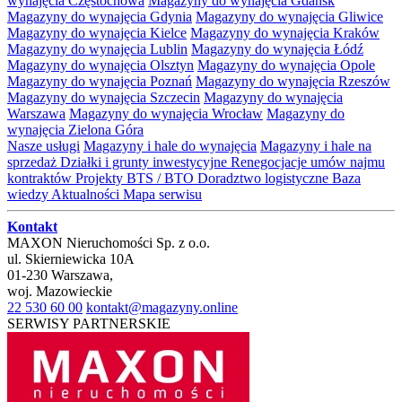
wynajęcia Częstochowa
Magazyny do wynajęcia Gdańsk
Magazyny do wynajęcia Gdynia
Magazyny do wynajęcia Gliwice
Magazyny do wynajęcia Kielce
Magazyny do wynajęcia Kraków
Magazyny do wynajęcia Lublin
Magazyny do wynajęcia Łódź
Magazyny do wynajęcia Olsztyn
Magazyny do wynajęcia Opole
Magazyny do wynajęcia Poznań
Magazyny do wynajęcia Rzeszów
Magazyny do wynajęcia Szczecin
Magazyny do wynajęcia
Warszawa
Magazyny do wynajęcia Wrocław
Magazyny do
wynajęcia Zielona Góra
Nasze usługi
Magazyny i hale do wynajęcia
Magazyny i hale na
sprzedaż
Działki i grunty inwestycyjne
Renegocjacje umów najmu
kontraktów
Projekty BTS / BTO
Doradztwo logistyczne
Baza
wiedzy
Aktualności
Mapa serwisu
Kontakt
MAXON Nieruchomości Sp. z o.o.
ul.
Skierniewicka 10A
01-230
Warszawa
,
woj.
Mazowieckie
22 530 60 00
kontakt@magazyny.online
SERWISY PARTNERSKIE