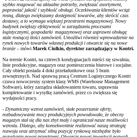
szybko reagować na aktualne potrzeby, zwiększać asortyment,
poprawiać jakość i szybkość obsługi. Oczekiwania klientów wciąż
rosną, dlatego zwiększamy dostępność towarów, aby skrócić czas
dostawy, a to wymaga większej przestrzeni magazynowej. Nowy
budynek zwiększy efektywność w zarządzaniu procesami
logistycznymi, gospodarki magazynowej oraz usprawni obsługę
stale rosnącej ilości zamówień. Umożliwi również wprowadzenie na
rynek nowych towarów własnej produkcji i otwarcie się na nowe
branże
– mówi
Marek Ciulkin, dyrektor zarządzający w Kontri.
Na terenie Kontri, na czterech kondygnacjach mieści się szwalnia,
linie produkcyjne, magazyn oraz pomieszczenia biurowe i socjalne.
Cały obiekt posiada 4 doki przeładunkowe oraz 5 bram
zewnętrznych. Nad sprawną pracą Centrum Logistycznego Kontri
czuwa nowoczesny system klasy WMS (Warehouse Management
Software), który zarządza składowaniem towaru, usprawnia
kompletowanie i wysyłkę zamówień, przez co zwiększa się
wydajności pracy.
-
Dynamiczny wzrost zamówień, stałe poszerzanie oferty,
rozbudowywanie mocy produkcyjnych powodowało, że obecny
magazyn stał się dla nas zbyt mały i ograniczał nasze możliwości
wzrostu. Dlatego, aby konsekwentnie realizować naszą strategię
rozwoju oraz utrzymać silną pozycję rynkową niezbędne było
pozyskanie nowej przestrzeni. Otwarcie nowej inwestycji pozwoli