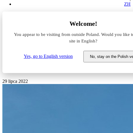
ZH
Aktualności z rynku magazynowego
Welcome!
Kontri rośnie w Białymstoku. Centrum logistyczne dla e-
commerce już po rozbudowie
You appear to be visiting from outside Poland. Would you like t
site in English?
Kontri rośnie w Białymstoku.
Centrum logistyczne dla e-
Yes, go to English version
No, stay on the Polish v
commerce już po rozbudowie
29 lipca 2022