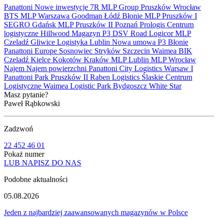
Panattoni
Nowe inwestycje
7R
MLP Group
Pruszków
Wrocław
BTS
MLP
Warszawa
Goodman
Łódź
Błonie
MLP Pruszków I
SEGRO
Gdańsk
MLP Pruszków II
Poznań
Prologis
Centrum
logistyczne
Hillwood
Magazyn
P3
DSV Road
Logicor
MLP
Czeladź
Gliwice
Logistyka
Lublin
Nowa umowa
P3 Błonie
Panattoni Europe
Sosnowiec
Stryków
Szczecin
Waimea
BIK
Czeladź
Kielce
Kokotów
Kraków
MLP Lublin
MLP Wrocław
Najem
Najem powierzchni
Panattoni City Logistics Warsaw I
Panattoni Park Pruszków II
Raben Logistics
Ślaskie Centrum
Logistyczne
Waimea Logistic Park Bydgoszcz
White Star
Masz pytanie?
Paweł Rąbkowski
Zadzwoń
22 452 46 01
Pokaż numer
LUB NAPISZ DO NAS
Podobne aktualności
05.08.2026
Jeden z najbardziej zaawansowanych magazynów w Polsce