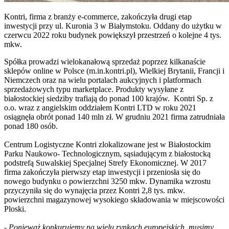
Kontri, firma z branży e-commerce, zakończyła drugi etap
inwestycji przy ul. Kuronia 3 w Białymstoku. Oddany do użytku w
czerwcu 2022 roku budynek powiększył przestrzeń o kolejne 4 tys.
mkw.
Spółka prowadzi wielokanałową sprzedaż poprzez kilkanaście
sklepów online w Polsce (m.in.kontri.pl), Wielkiej Brytanii, Francji i
Niemczech oraz na wielu portalach aukcyjnych i platformach
sprzedażowych typu marketplace. Produkty wysyłane z
białostockiej siedziby trafiają do ponad 100 krajów. Kontri Sp. z
o.o. wraz z angielskim oddziałem Kontri LTD w roku 2021
osiągnęła obrót ponad 140 mln zł. W grudniu 2021 firma zatrudniała
ponad 180 osób.
Centrum Logistyczne Kontri zlokalizowane jest w Białostockim
Parku Naukowo- Technologicznym, sąsiadującym z białostocką
podstrefą Suwalskiej Specjalnej Strefy Ekonomicznej. W 2017
firma zakończyła pierwszy etap inwestycji i przeniosła się do
nowego budynku o powierzchni 3250 mkw. Dynamika wzrostu
przyczyniła się do wynajęcia przez Kontri 2,8 tys. mkw.
powierzchni magazynowej wysokiego składowania w miejscowości
Ploski.
-
Ponieważ konkurujemy na wielu rynkach europejskich, musimy