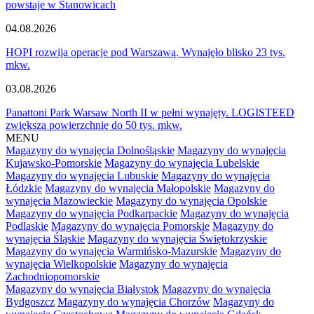
powstaje w Stanowicach
04.08.2026
HOPI rozwija operacje pod Warszawą. Wynajęło blisko 23 tys.
mkw.
03.08.2026
Panattoni Park Warsaw North II w pełni wynajęty. LOGISTEED
zwiększa powierzchnię do 50 tys. mkw.
MENU
Magazyny do wynajęcia Dolnośląskie
Magazyny do wynajęcia
Kujawsko-Pomorskie
Magazyny do wynajęcia Lubelskie
Magazyny do wynajęcia Lubuskie
Magazyny do wynajęcia
Łódzkie
Magazyny do wynajęcia Małopolskie
Magazyny do
wynajęcia Mazowieckie
Magazyny do wynajęcia Opolskie
Magazyny do wynajęcia Podkarpackie
Magazyny do wynajęcia
Podlaskie
Magazyny do wynajęcia Pomorskie
Magazyny do
wynajęcia Śląskie
Magazyny do wynajęcia Świętokrzyskie
Magazyny do wynajęcia Warmińsko-Mazurskie
Magazyny do
wynajęcia Wielkopolskie
Magazyny do wynajęcia
Zachodniopomorskie
Magazyny do wynajęcia Białystok
Magazyny do wynajęcia
Bydgoszcz
Magazyny do wynajęcia Chorzów
Magazyny do