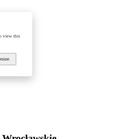
o view this
ersion
 Wrocławskie