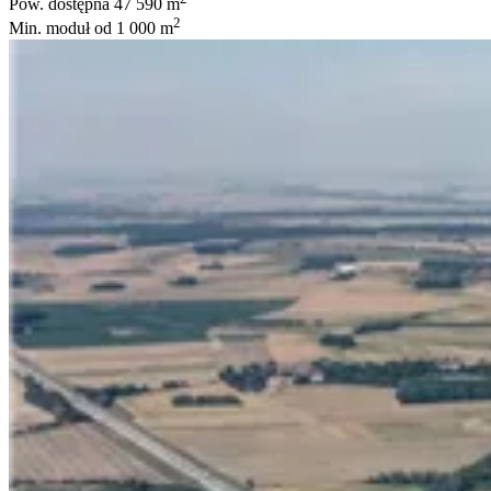
Pow. dostępna
47 590 m
2
Min. moduł
od 1 000 m