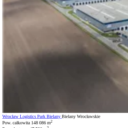
Wrocław Logistics Park Bielany
Bielany Wrocławskie
2
Pow. całkowita
148 086 m
2