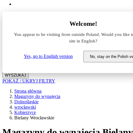
Lokalizacja
Welcome!
Powierzchnia
You appear to be visiting from outside Poland. Would you like t
site in English?
Typ transakcji
Wynajem
Sprzedaż
Yes, go to English version
No, stay on the Polish v
Nazwa magazynu
WYSZUKAJ
POKAŻ / UKRYJ FILTRY
Strona główna
Magazyny do wynajęcia
Dolnośląskie
wrocławski
Kobierzyce
Bielany Wrocławskie
Magazyny do wynajęcia Bielany