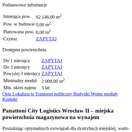
Podstawowe informacje
2
Istniejąca pow.
62 146,00 m
2
Pow. w budowie
0,00 m
2
Planowana pow.
0,00 m
Czynsz
ZAPYTAJ
Dostępna powierzchnia
Do 1 miesiąca
ZAPYTAJ
Do 3 miesięcy
ZAPYTAJ
Powyżej 3 miesięcy
ZAPYTAJ
2
Minimalny moduł
2 000,00 m
Min. okres najmu
5 lat
Opis
Lokalizacja
Transport publiczny
Budynki
Wolne moduły
Kontakt
Panattoni City Logistics Wrocław II – miejska
powierzchnia magazynowa na wynajem
Poszukując optymalnych rozwiązań dla dystrybucji miejskiej, warto