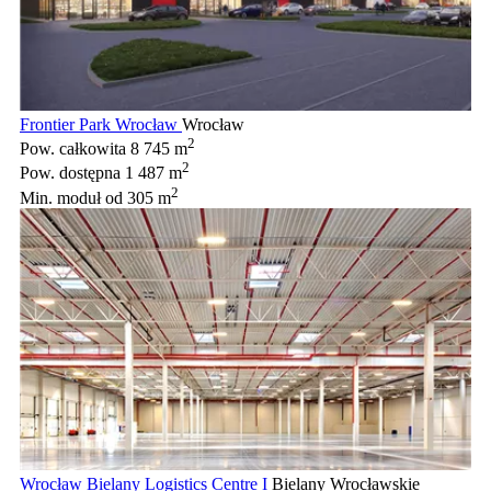
Frontier Park Wrocław
Wrocław
2
Pow. całkowita
8 745 m
2
Pow. dostępna
1 487 m
2
Min. moduł
od 305 m
Wrocław Bielany Logistics Centre I
Bielany Wrocławskie