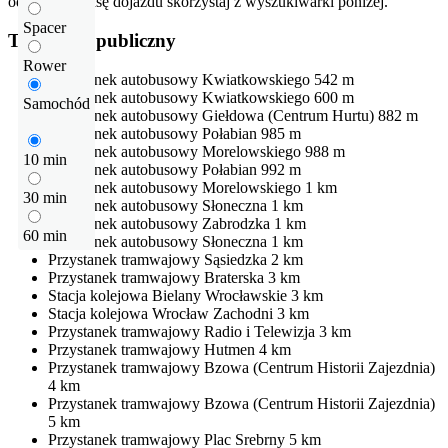
odłegłość i trasę dojazdu skorzystaj z wyszukiwarki poniżej.
Spacer
Transport publiczny
Rower
Przystanek autobusowy
Kwiatkowskiego
542 m
Przystanek autobusowy
Kwiatkowskiego
600 m
Samochód
Przystanek autobusowy
Giełdowa (Centrum Hurtu)
882 m
Przystanek autobusowy
Połabian
985 m
Przystanek autobusowy
Morelowskiego
988 m
10 min
Przystanek autobusowy
Połabian
992 m
Przystanek autobusowy
Morelowskiego
1 km
30 min
Przystanek autobusowy
Słoneczna
1 km
Przystanek autobusowy
Zabrodzka
1 km
60 min
Przystanek autobusowy
Słoneczna
1 km
Przystanek tramwajowy
Sąsiedzka
2 km
Przystanek tramwajowy
Braterska
3 km
Stacja kolejowa
Bielany Wrocławskie
3 km
Stacja kolejowa
Wrocław Zachodni
3 km
Przystanek tramwajowy
Radio i Telewizja
3 km
Przystanek tramwajowy
Hutmen
4 km
Przystanek tramwajowy
Bzowa (Centrum Historii Zajezdnia)
4 km
Przystanek tramwajowy
Bzowa (Centrum Historii Zajezdnia)
5 km
Przystanek tramwajowy
Plac Srebrny
5 km