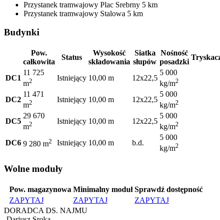
Przystanek tramwajowy
Plac Srebrny
5 km
Przystanek tramwajowy
Stalowa
5 km
Budynki
Pow.
Wysokość
Siatka
Nośność
Status
Tryskac
całkowita
składowania
słupów
posadzki
11 725
5 000
DC1
Istniejący
10,00 m
12x22,5
2
2
m
kg/m
11 471
5 000
DC2
Istniejący
10,00 m
12x22,5
2
2
m
kg/m
29 670
5 000
DC5
Istniejący
10,00 m
12x22,5
2
2
m
kg/m
5 000
2
DC6
Istniejący
10,00 m
b.d.
9 280 m
2
kg/m
Wolne moduły
Pow. magazynowa
Minimalny moduł
Sprawdź dostępność
ZAPYTAJ
ZAPYTAJ
ZAPYTAJ
DORADCA DS. NAJMU
Dariusz Sroka