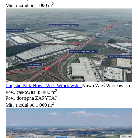
2
Min. moduł
od 1 000 m
Logistic Park Nowa Wieś Wrocławska
Nowa Wieś Wrocławska
2
Pow. całkowita
45 800 m
Pow. dostępna
ZAPYTAJ
2
Min. moduł
od 1 000 m