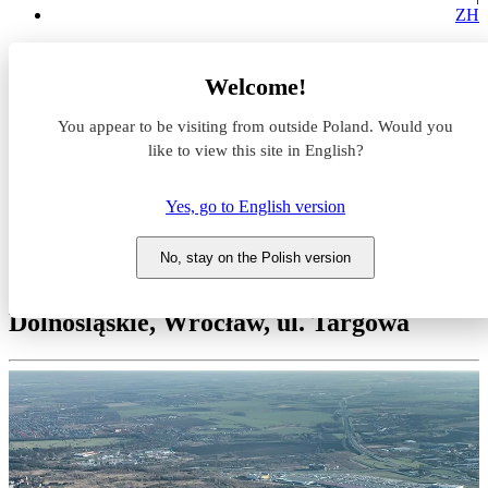
ZH
Magazyny do wynajęcia
Welcome!
Dolnośląskie
Wrocław
You appear to be visiting from outside Poland. Would you
Panattoni City Logistics Wrocław II
like to view this site in English?
Magazyn do wynajęcia
Yes, go to English version
Panattoni City Logistics
Wrocław II
No, stay on the Polish version
Dolnośląskie, Wrocław, ul. Targowa