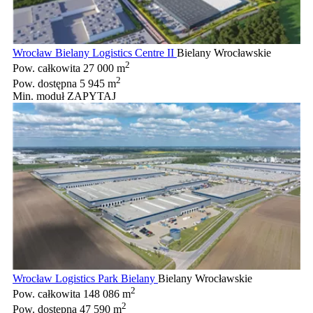
Wrocław Bielany Logistics Centre II
Bielany Wrocławskie
2
Pow. całkowita
27 000 m
2
Pow. dostępna
5 945 m
Min. moduł
ZAPYTAJ
Wrocław Logistics Park Bielany
Bielany Wrocławskie
2
Pow. całkowita
148 086 m
2
Pow. dostępna
47 590 m