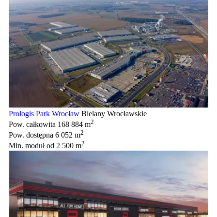
Prologis Park Wrocław
Bielany Wrocławskie
2
Pow. całkowita
168 884 m
2
Pow. dostępna
6 052 m
2
Min. moduł
od 2 500 m