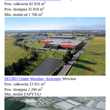
2
Pow. całkowita
82 818 m
2
Pow. dostępna
35 818 m
2
Min. moduł
od 1 700 m
SEGRO Centre Wrocław, Awicenny
Wrocław
2
Pow. całkowita
23 911 m
2
Pow. dostępna
2 200 m
Min. moduł
ZAPYTAJ