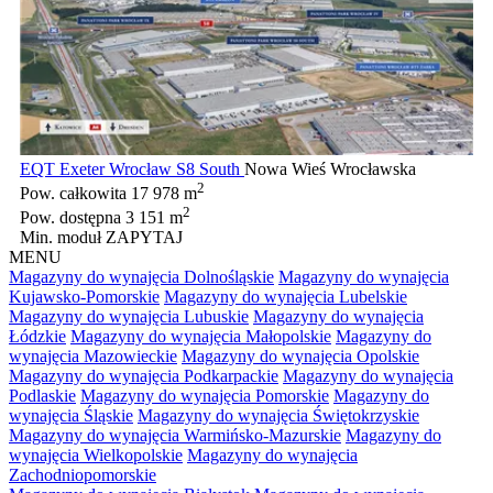
EQT Exeter Wrocław S8 South
Nowa Wieś Wrocławska
2
Pow. całkowita
17 978 m
2
Pow. dostępna
3 151 m
Min. moduł
ZAPYTAJ
MENU
Magazyny do wynajęcia Dolnośląskie
Magazyny do wynajęcia
Kujawsko-Pomorskie
Magazyny do wynajęcia Lubelskie
Magazyny do wynajęcia Lubuskie
Magazyny do wynajęcia
Łódzkie
Magazyny do wynajęcia Małopolskie
Magazyny do
wynajęcia Mazowieckie
Magazyny do wynajęcia Opolskie
Magazyny do wynajęcia Podkarpackie
Magazyny do wynajęcia
Podlaskie
Magazyny do wynajęcia Pomorskie
Magazyny do
wynajęcia Śląskie
Magazyny do wynajęcia Świętokrzyskie
Magazyny do wynajęcia Warmińsko-Mazurskie
Magazyny do
wynajęcia Wielkopolskie
Magazyny do wynajęcia
Zachodniopomorskie