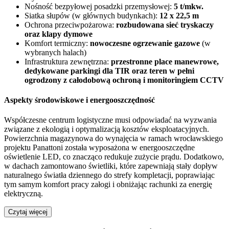
Nośność bezpyłowej posadzki przemysłowej:
5 t/mkw.
Siatka słupów (w głównych budynkach):
12 x 22,5 m
Ochrona przeciwpożarowa:
rozbudowana sieć tryskaczy
oraz klapy dymowe
Komfort termiczny:
nowoczesne ogrzewanie gazowe
(w
wybranych halach)
Infrastruktura zewnętrzna:
przestronne place manewrowe,
dedykowane parkingi dla TIR oraz teren w pełni
ogrodzony z całodobową ochroną i monitoringiem CCTV
Aspekty środowiskowe i energooszczędność
Współczesne centrum logistyczne musi odpowiadać na wyzwania
związane z ekologią i optymalizacją kosztów eksploatacyjnych.
Powierzchnia magazynowa do wynajęcia w ramach wrocławskiego
projektu Panattoni została wyposażona w energooszczędne
oświetlenie LED, co znacząco redukuje zużycie prądu. Dodatkowo,
w dachach zamontowano świetliki, które zapewniają stały dopływ
naturalnego światła dziennego do strefy kompletacji, poprawiając
tym samym komfort pracy załogi i obniżając rachunki za energię
elektryczną.
Czytaj więcej