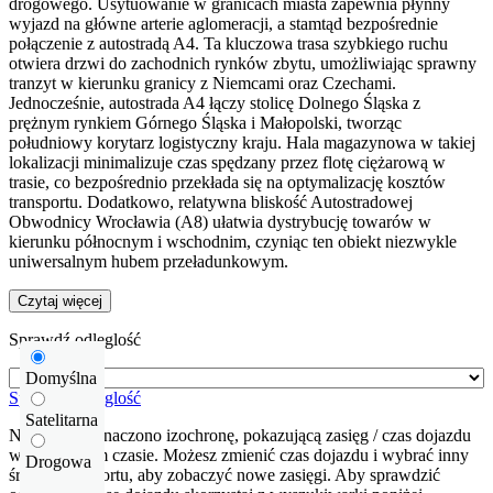
drogowego. Usytuowanie w granicach miasta zapewnia płynny
wyjazd na główne arterie aglomeracji, a stamtąd bezpośrednie
połączenie z autostradą A4. Ta kluczowa trasa szybkiego ruchu
otwiera drzwi do zachodnich rynków zbytu, umożliwiając sprawny
tranzyt w kierunku granicy z Niemcami oraz Czechami.
Jednocześnie, autostrada A4 łączy stolicę Dolnego Śląska z
prężnym rynkiem Górnego Śląska i Małopolski, tworząc
południowy korytarz logistyczny kraju. Hala magazynowa w takiej
lokalizacji minimalizuje czas spędzany przez flotę ciężarową w
trasie, co bezpośrednio przekłada się na optymalizację kosztów
transportu. Dodatkowo, relatywna bliskość Autostradowej
Obwodnicy Wrocławia (A8) ułatwia dystrybucję towarów w
kierunku północnym i wschodnim, czyniąc ten obiekt niezwykle
uniwersalnym hubem przeładunkowym.
Czytaj więcej
Sprawdź odleglość
Domyślna
Sprawdź odleglość
Satelitarna
Na mapie zaznaczono izochronę, pokazującą zasięg / czas dojazdu
w określonym czasie. Możesz zmienić czas dojazdu i wybrać inny
Drogowa
środek transportu, aby zobaczyć nowe zasięgi. Aby sprawdzić