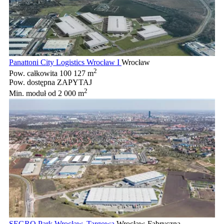
Panattoni City Logistics Wrocław I
Wrocław
2
Pow. całkowita
100 127 m
Pow. dostępna
ZAPYTAJ
2
Min. moduł
od 2 000 m
SEGRO Park Wrocław, Targowa
Wrocław-Fabryczna,