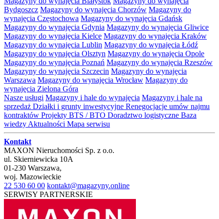
Magazyny do wynajęcia Białystok
Magazyny do wynajęcia
Bydgoszcz
Magazyny do wynajęcia Chorzów
Magazyny do
wynajęcia Częstochowa
Magazyny do wynajęcia Gdańsk
Magazyny do wynajęcia Gdynia
Magazyny do wynajęcia Gliwice
Magazyny do wynajęcia Kielce
Magazyny do wynajęcia Kraków
Magazyny do wynajęcia Lublin
Magazyny do wynajęcia Łódź
Magazyny do wynajęcia Olsztyn
Magazyny do wynajęcia Opole
Magazyny do wynajęcia Poznań
Magazyny do wynajęcia Rzeszów
Magazyny do wynajęcia Szczecin
Magazyny do wynajęcia
Warszawa
Magazyny do wynajęcia Wrocław
Magazyny do
wynajęcia Zielona Góra
Nasze usługi
Magazyny i hale do wynajęcia
Magazyny i hale na
sprzedaż
Działki i grunty inwestycyjne
Renegocjacje umów najmu
kontraktów
Projekty BTS / BTO
Doradztwo logistyczne
Baza
wiedzy
Aktualności
Mapa serwisu
Kontakt
MAXON Nieruchomości Sp. z o.o.
ul.
Skierniewicka 10A
01-230
Warszawa
,
woj.
Mazowieckie
22 530 60 00
kontakt@magazyny.online
SERWISY PARTNERSKIE