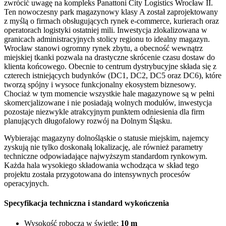
zwrócić uwagę na kompleks Panattoni City Logistics Wrocław II.
Ten nowoczesny park magazynowy klasy A został zaprojektowany
z myślą o firmach obsługujących rynek e-commerce, kurierach oraz
operatorach logistyki ostatniej mili. Inwestycja zlokalizowana w
granicach administracyjnych stolicy regionu to idealny magazyn.
Wrocław stanowi ogromny rynek zbytu, a obecność wewnątrz
miejskiej tkanki pozwala na drastyczne skrócenie czasu dostaw do
klienta końcowego. Obecnie to centrum dystrybucyjne składa się z
czterech istniejących budynków (DC1, DC2, DC5 oraz DC6), które
tworzą spójny i wysoce funkcjonalny ekosystem biznesowy.
Chociaż w tym momencie wszystkie hale magazynowe są w pełni
skomercjalizowane i nie posiadają wolnych modułów, inwestycja
pozostaje niezwykle atrakcyjnym punktem odniesienia dla firm
planujących długofalowy rozwój na Dolnym Śląsku.
Wybierając magazyny dolnośląskie o statusie miejskim, najemcy
zyskują nie tylko doskonałą lokalizację, ale również parametry
techniczne odpowiadające najwyższym standardom rynkowym.
Każda hala wysokiego składowania wchodząca w skład tego
projektu została przygotowana do intensywnych procesów
operacyjnych.
Specyfikacja techniczna i standard wykończenia
Wysokość robocza w świetle:
10 m