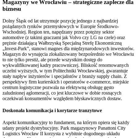
Magazyny we Wrocławiu – strategiczne zaplecze dla
biznesu
Dolny Śląsk od lat utrzymuje pozycję jednego z najbardziej
pożądanych rynków przemysłowych w Europie Środkowo-
Wschodniej. Region ten, napędzany przez potężny sektor
automotive (z takimi graczami jak Volvo czy LG na czele) oraz
prężnie działającą Wałbrzyską Specjalną Strefę Ekonomiczną
„Invest-Park”, stanowi magnes dla międzynarodowych inwestorów.
Magazyn do wynajęcia zlokalizowany bezpośrednio we Wrocławiu
to nie tylko prestiż, ale przede wszystkim dostęp do
wykwalifikowanej kadry pracowniczej. Bliskość renomowanych
uczelni wyższych, w tym Politechniki Wrocławskiej, gwarantuje
stały napływ inżynierów i specjalistów z branży supply chain. Z
perspektywy firm kurierskich i operatorów e-commerce, miejskie
centrum logistyczne pozwala na efektywną obsługę gęsto
zaludnionej aglomeracji, co jest kluczowe w dobie rosnących
oczekiwań konsumentów względem błyskawicznych dostaw.
Doskonała komunikacja i korytarze tranzytowe
Aspekt komunikacyjny to fundament, na którym opiera się każdy
udany projekt dystrybucyjny. Park magazynowy Panattoni City
Logistics Wrocław II korzysta z wybitnie dogodnego układu