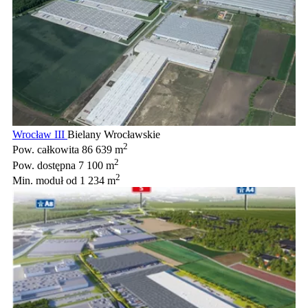
Wrocław III
Bielany Wrocławskie
2
Pow. całkowita
86 639 m
2
Pow. dostępna
7 100 m
2
Min. moduł
od 1 234 m