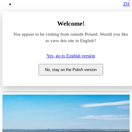
ZH
Magazyny do wynajęcia
Welcome!
Śląskie
będziński
You appear to be visiting from outside Poland. Would you like
Będzin
Panattoni Park Będzin
to view this site in English?
Magazyn do wynajęcia
Yes, go to English version
Panattoni Park Będzin
No, stay on the Polish version
Śląskie, będziński, Będzin