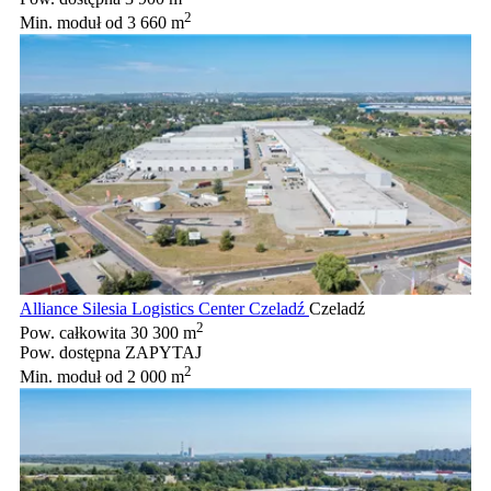
2
Min. moduł
od 3 660 m
Alliance Silesia Logistics Center Czeladź
Czeladź
2
Pow. całkowita
30 300 m
Pow. dostępna
ZAPYTAJ
2
Min. moduł
od 2 000 m