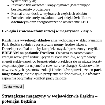
system wentylacji
Instalacje tryskaczowe i klapy dymowe gwarantujące
bezpieczeństwo pożarowe
Format cross-dock w wybranych częściach obiektu
Doświetlenie strefy rozładunkowej dzięki
świetlikom
dachowym
oraz energooszczędne oświetlenie LED
Ekologia i zrównoważony rozwój w magazynach klasy A
Każda
hala wysokiego składowania
wchodząca w skład Panattoni
Park Będzin spełnia rygorystyczne normy środowiskowe.
Deweloper zadbał o to, by kompleks uzyskał prestiżowy certyfikat
BREEAM na poziomie Excellent
. Oznacza to zastosowanie
szeregu rozwiązań redukujących zużycie mediów, w tym wody i
energii elektrycznej, co bezpośrednio przekłada się na niższe koszty
eksploatacyjne dla najemców (tzw. service charge). Zastosowanie
nowoczesnych systemów izolacji i świetlików sprawia, że ten
park
magazynowy
jest nie tylko przyjazny dla środowiska, ale również
zapewnia optymalny komfort pracy załodze.
Czytaj więcej
Strategiczne magazyny w województwie śląskim –
potencjał Będzina