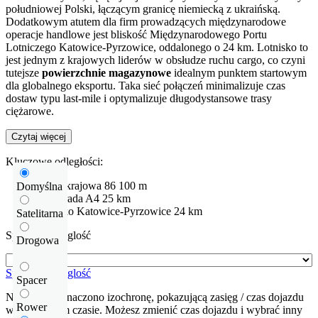
południowej Polski, łączącym granicę niemiecką z ukraińską.
Dodatkowym atutem dla firm prowadzących międzynarodowe
operacje handlowe jest bliskość Międzynarodowego Portu
Lotniczego Katowice-Pyrzowice, oddalonego o 24 km. Lotnisko to
jest jednym z krajowych liderów w obsłudze ruchu cargo, co czyni
tutejsze
powierzchnie magazynowe
idealnym punktem startowym
dla globalnego eksportu. Taka sieć połączeń minimalizuje czas
dostaw typu last-mile i optymalizuje długodystansowe trasy
ciężarowe.
Czytaj więcej
Kluczowe odległości:
Droga krajowa
86
100 m
Domyślna
Autostrada
A4
25 km
Lotnisko
Katowice-Pyrzowice
24 km
Satelitarna
Sprawdź odleglość
Drogowa
Sprawdź odleglość
Spacer
Na mapie zaznaczono izochronę, pokazującą zasięg / czas dojazdu
Rower
w określonym czasie. Możesz zmienić czas dojazdu i wybrać inny