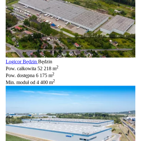
Logicor Będzin
Będzin
2
Pow. całkowita
52 218 m
2
Pow. dostępna
6 175 m
2
Min. moduł
od 4 400 m