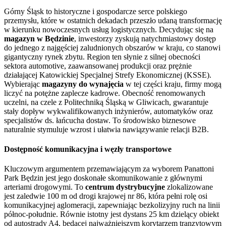
Górny Śląsk to historyczne i gospodarcze serce polskiego
przemysłu, które w ostatnich dekadach przeszło udaną transformację
w kierunku nowoczesnych usług logistycznych. Decydując się na
magazyn w Będzinie
, inwestorzy zyskują natychmiastowy dostęp
do jednego z najgęściej zaludnionych obszarów w kraju, co stanowi
gigantyczny rynek zbytu. Region ten słynie z silnej obecności
sektora automotive, zaawansowanej produkcji oraz prężnie
działającej Katowickiej Specjalnej Strefy Ekonomicznej (KSSE).
Wybierając
magazyny do wynajęcia
w tej części kraju, firmy mogą
liczyć na potężne zaplecze kadrowe. Obecność renomowanych
uczelni, na czele z Politechniką Śląską w Gliwicach, gwarantuje
stały dopływ wykwalifikowanych inżynierów, automatyków oraz
specjalistów ds. łańcucha dostaw. To środowisko biznesowe
naturalnie stymuluje wzrost i ułatwia nawiązywanie relacji B2B.
Dostępność komunikacyjna i węzły transportowe
Kluczowym argumentem przemawiającym za wyborem Panattoni
Park Będzin jest jego doskonałe skomunikowanie z głównymi
arteriami drogowymi. To
centrum dystrybucyjne
zlokalizowane
jest zaledwie 100 m od drogi krajowej nr 86, która pełni rolę osi
komunikacyjnej aglomeracji, zapewniając bezkolizyjny ruch na linii
północ-południe. Równie istotny jest dystans 25 km dzielący obiekt
od autostrady A4, będącej najważniejszym korytarzem tranzytowym