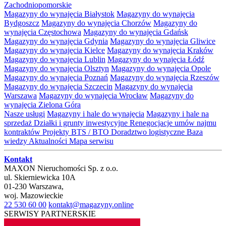
Zachodniopomorskie
Magazyny do wynajęcia Białystok
Magazyny do wynajęcia
Bydgoszcz
Magazyny do wynajęcia Chorzów
Magazyny do
wynajęcia Częstochowa
Magazyny do wynajęcia Gdańsk
Magazyny do wynajęcia Gdynia
Magazyny do wynajęcia Gliwice
Magazyny do wynajęcia Kielce
Magazyny do wynajęcia Kraków
Magazyny do wynajęcia Lublin
Magazyny do wynajęcia Łódź
Magazyny do wynajęcia Olsztyn
Magazyny do wynajęcia Opole
Magazyny do wynajęcia Poznań
Magazyny do wynajęcia Rzeszów
Magazyny do wynajęcia Szczecin
Magazyny do wynajęcia
Warszawa
Magazyny do wynajęcia Wrocław
Magazyny do
wynajęcia Zielona Góra
Nasze usługi
Magazyny i hale do wynajęcia
Magazyny i hale na
sprzedaż
Działki i grunty inwestycyjne
Renegocjacje umów najmu
kontraktów
Projekty BTS / BTO
Doradztwo logistyczne
Baza
wiedzy
Aktualności
Mapa serwisu
Kontakt
MAXON Nieruchomości Sp. z o.o.
ul.
Skierniewicka 10A
01-230
Warszawa
,
woj.
Mazowieckie
22 530 60 00
kontakt@magazyny.online
SERWISY PARTNERSKIE