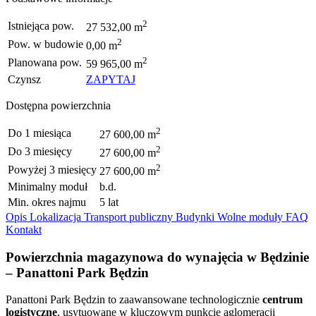
2
Istniejąca pow.
27 532,00 m
2
Pow. w budowie
0,00 m
2
Planowana pow.
59 965,00 m
Czynsz
ZAPYTAJ
Dostępna powierzchnia
2
Do 1 miesiąca
27 600,00 m
2
Do 3 miesięcy
27 600,00 m
2
Powyżej 3 miesięcy
27 600,00 m
Minimalny moduł
b.d.
Min. okres najmu
5 lat
Opis
Lokalizacja
Transport publiczny
Budynki
Wolne moduły
FAQ
Kontakt
Powierzchnia magazynowa do wynajęcia w Będzinie
– Panattoni Park Będzin
Panattoni Park Będzin to zaawansowane technologicznie
centrum
logistyczne
, usytuowane w kluczowym punkcie aglomeracji