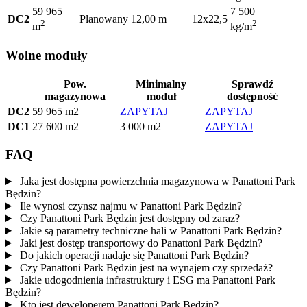
59 965
7 500
DC2
Planowany
12,00 m
12x22,5
2
2
m
kg/m
Wolne moduły
Pow.
Minimalny
Sprawdź
magazynowa
moduł
dostępność
DC2
59 965 m2
ZAPYTAJ
ZAPYTAJ
DC1
27 600 m2
3 000 m2
ZAPYTAJ
FAQ
Jaka jest dostępna powierzchnia magazynowa w Panattoni Park
Będzin?
Ile wynosi czynsz najmu w Panattoni Park Będzin?
Czy Panattoni Park Będzin jest dostępny od zaraz?
Jakie są parametry techniczne hali w Panattoni Park Będzin?
Jaki jest dostęp transportowy do Panattoni Park Będzin?
Do jakich operacji nadaje się Panattoni Park Będzin?
Czy Panattoni Park Będzin jest na wynajem czy sprzedaż?
Jakie udogodnienia infrastruktury i ESG ma Panattoni Park
Będzin?
Kto jest deweloperem Panattoni Park Będzin?