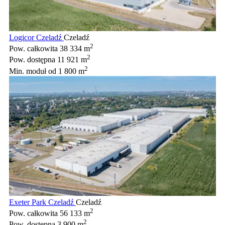
Logicor Czeladź
Czeladź
2
Pow. całkowita
38 334 m
2
Pow. dostępna
11 921 m
2
Min. moduł
od 1 800 m
Exeter Park Czeladź
Czeladź
2
Pow. całkowita
56 133 m
2
Pow. dostępna
3 900 m