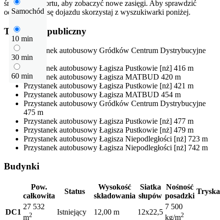
środek transportu, aby zobaczyć nowe zasięgi. Aby sprawdzić
Samochód
odłegłość i trasę dojazdu skorzystaj z wyszukiwarki poniżej.
Transport publiczny
10 min
Przystanek autobusowy
Gródków Centrum Dystrybucyjne
30 min
350 m
Przystanek autobusowy
Łagisza Pustkowie [nż]
416 m
60 min
Przystanek autobusowy
Łagisza MATBUD
420 m
Przystanek autobusowy
Łagisza Pustkowie [nż]
421 m
Przystanek autobusowy
Łagisza MATBUD
454 m
Przystanek autobusowy
Gródków Centrum Dystrybucyjne
475 m
Przystanek autobusowy
Łagisza Pustkowie [nż]
477 m
Przystanek autobusowy
Łagisza Pustkowie [nż]
479 m
Przystanek autobusowy
Łagisza Niepodległości [nż]
723 m
Przystanek autobusowy
Łagisza Niepodległości [nż]
742 m
Budynki
Pow.
Wysokość
Siatka
Nośność
Status
Tryska
całkowita
składowania
słupów
posadzki
27 532
7 500
DC1
Istniejący
12,00 m
12x22,5
2
2
m
kg/m