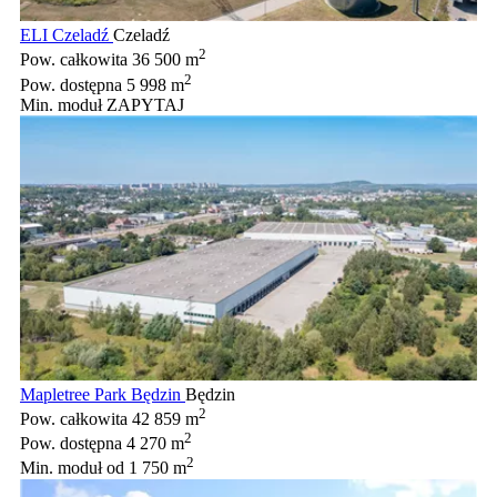
ELI Czeladź
Czeladź
2
Pow. całkowita
36 500 m
2
Pow. dostępna
5 998 m
Min. moduł
ZAPYTAJ
Mapletree Park Będzin
Będzin
2
Pow. całkowita
42 859 m
2
Pow. dostępna
4 270 m
2
Min. moduł
od 1 750 m