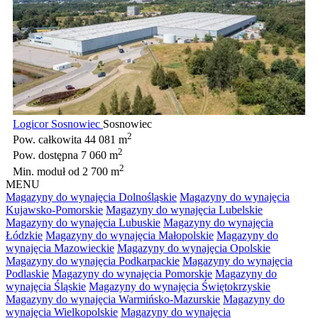
Logicor Sosnowiec
Sosnowiec
2
Pow. całkowita
44 081 m
2
Pow. dostępna
7 060 m
2
Min. moduł
od 2 700 m
MENU
Magazyny do wynajęcia Dolnośląskie
Magazyny do wynajęcia
Kujawsko-Pomorskie
Magazyny do wynajęcia Lubelskie
Magazyny do wynajęcia Lubuskie
Magazyny do wynajęcia
Łódzkie
Magazyny do wynajęcia Małopolskie
Magazyny do
wynajęcia Mazowieckie
Magazyny do wynajęcia Opolskie
Magazyny do wynajęcia Podkarpackie
Magazyny do wynajęcia
Podlaskie
Magazyny do wynajęcia Pomorskie
Magazyny do
wynajęcia Śląskie
Magazyny do wynajęcia Świętokrzyskie
Magazyny do wynajęcia Warmińsko-Mazurskie
Magazyny do
wynajęcia Wielkopolskie
Magazyny do wynajęcia