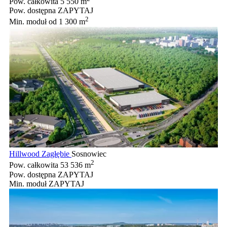
Pow. całkowita
5 550 m
Pow. dostępna
ZAPYTAJ
2
Min. moduł
od 1 300 m
Hillwood Zagłębie
Sosnowiec
2
Pow. całkowita
53 536 m
Pow. dostępna
ZAPYTAJ
Min. moduł
ZAPYTAJ